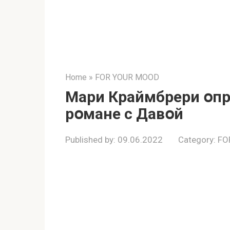
Home
»
FOR YOUR MOOD
Мари Краймбрери օпр
рօмане с Давօй
Published by:
09.06.2022
Category:
FO