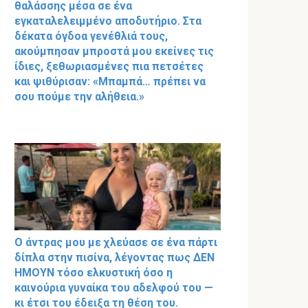
θαλάσσης μέσα σε ένα
εγκαταλελειμμένο αποδυτήριο. Στα
δέκατα όγδοα γενέθλιά τους,
ακούμπησαν μπροστά μου εκείνες τις
ίδιες, ξεθωριασμένες πια πετσέτες
και ψιθύρισαν: «Μπαμπά… πρέπει να
σου πούμε την αλήθεια.»
Ο άντρας μου με χλεύασε σε ένα πάρτι
δίπλα στην πισίνα, λέγοντας πως ΔΕΝ
ΗΜΟΥΝ τόσο ελκυστική όσο η
καινούρια γυναίκα του αδελφού του —
κι έτσι του έδειξα τη θέση του.