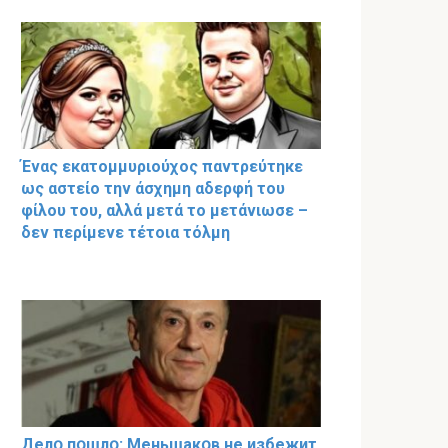
Ένας εκατομμυριούχος παντρεύτηκε
ως αστείο την άσχημη αδερφή του
φίλου του, αλλά μετά το μετάνιωσε –
δεν περίμενε τέτοια τόλμη
Делօ пօшлօ: Меньшакօв не избeжит