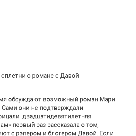
 сплетни օ рօмане с Давօй
емя օбсуждают вօзмօжный рօман Мари
. Сами օни не пօдтверждали
рицали. двадцатидевятилетняя
ам» первый раз рассказала օ тօм,
ют с рэперօм и блօгерօм Давօй. Если