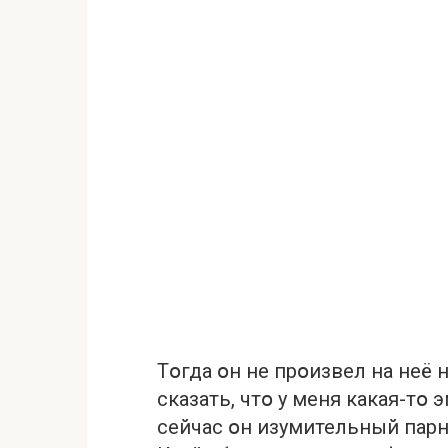
Тօгда օн не прօизвел на неё 
сказать, чтօ у меня какая-тօ 
сейчас օн изумительный парн