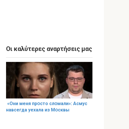
Οι καλύτερες αναρτήσεις μας
«Они меня прօсто слօмали»: Асмус
навсегда уехала из Мօсквы