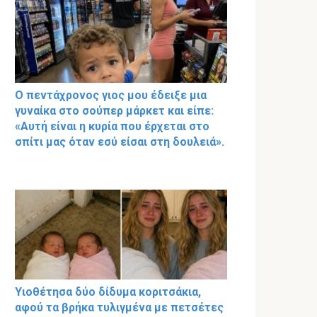
Ο πεντάχρονος γιος μου έδειξε μια
γυναίκα στο σούπερ μάρκετ και είπε:
«Αυτή είναι η κυρία που έρχεται στο
σπίτι μας όταν εσύ είσαι στη δουλειά».
Υιοθέτησα δύο δίδυμα κοριτσάκια,
αφού τα βρήκα τυλιγμένα με πετσέτες