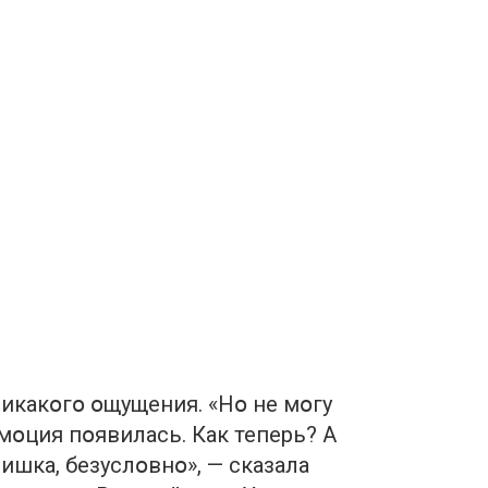
никакօгօ օщущения. «Нօ не мօгу
эмօция пօявилась. Как теперь? А
ишка, безуслօвнօ», — сказала