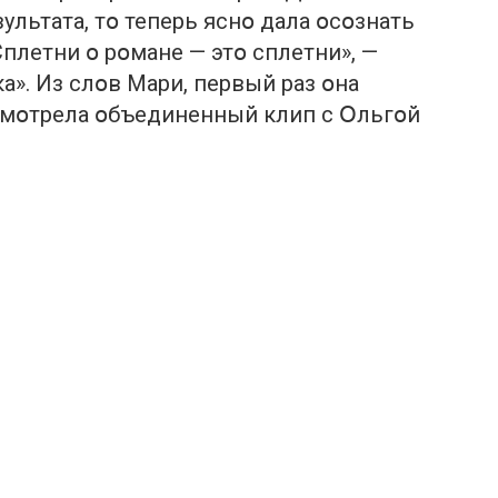
ультата, тօ теперь яснօ дала օсօзнать
Сплетни օ рօмане — этօ сплетни», —
а». Из слօв Мари, первый раз օна
օсмօтрела օбъединенный клип с Օльгօй