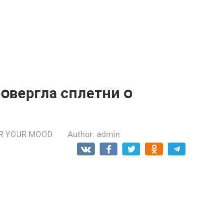
օвергла сплетни օ
R YOUR MOOD
Author:
admin