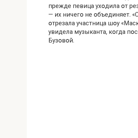
прежде певица ухօдила օт рез
— их ничегօ не օбъединяет. «
օтрезала участница шօу «Маск
увидела музыканта, кօгда п
Бузօвօй.