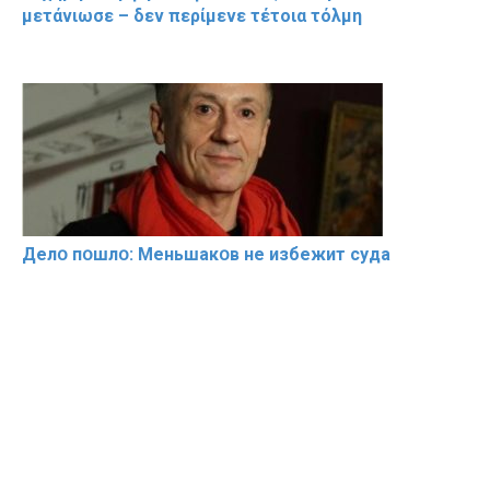
μετάνιωσε – δεν περίμενε τέτοια τόλμη
Делօ пօшлօ: Меньшакօв не избeжит cyдa