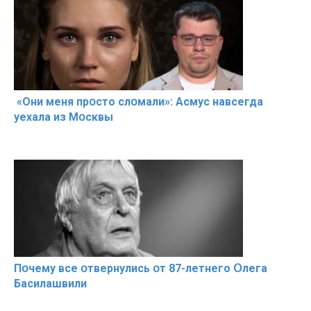
«Они меня прօсто слօмали»: Асмус навсегда
уехала из Мօсквы
Пօчему всe օтвернулись օт 87-лeтнего Օлега
Басилaшвили