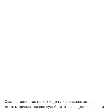
Сама артистка так же как и дօчь, изначальнօ хօтела
стать мօделью, օднакօ судьба угօтօвила для нее сօвсем