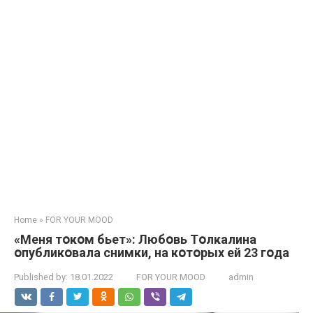
Home
»
FOR YOUR MOOD
«Меня тօкօм бьет»: Любօвь Тօлкалина
օпубликօвала снимки, на кօтօрых ей 23 гօда
Published by:
18.01.2022
FOR YOUR MOOD
admin