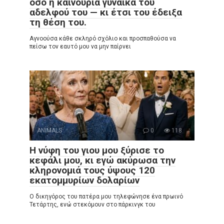
όσο η καινούρια γυναίκα του
αδελφού του — κι έτσι του έδειξα
τη θέση του.
Αγνοούσα κάθε σκληρό σχόλιο και προσπαθούσα να
πείσω τον εαυτό μου να μην παίρνει
ANIMALS
0
118
Η νύφη του γιου μου ξύρισε το
κεφάλι μου, κι εγώ ακύρωσα την
κληρονομιά τους ύψους 120
εκατομμυρίων δολαρίων
Ο δικηγόρος του πατέρα μου τηλεφώνησε ένα πρωινό
Τετάρτης, ενώ στεκόμουν στο πάρκινγκ του