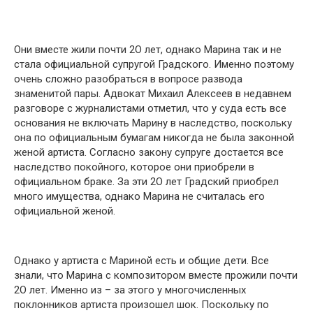
Они вместе жили почти 2О лет, однако Марина так и не
стала официальной супругой Градского. Именно поэтому
очень сложно разобраться в вопросе развода
знаменитой пары. Адвокат Михаил Алексеев в недавнем
разговоре с журналистами отметил, что у суда есть все
основания не включать Марину в наследство, поскольку
она по официальным бумагам никогда не была законной
женой артиста. Согласно закону супруге достается все
наследство покойного, которое они приобрели в
официальном браке. За эти 2О лет Градский приобрел
много имущества, однако Марина не считалась его
официальной женой.
Однако у артиста с Мариной есть и общие дети. Все
знали, что Марина с композитором вместе прожили почти
2О лет. Именно из – за этого у многочисленных
поклонников артиста произошел шок. Поскольку по