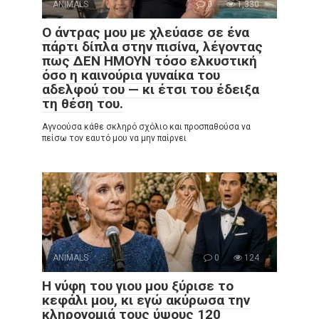
ANIMALS
0
1,330
Ο άντρας μου με χλεύασε σε ένα
πάρτι δίπλα στην πισίνα, λέγοντας
πως ΔΕΝ ΗΜΟΥΝ τόσο ελκυστική
όσο η καινούρια γυναίκα του
αδελφού του — κι έτσι του έδειξα
τη θέση του.
Αγνοούσα κάθε σκληρό σχόλιο και προσπαθούσα να
πείσω τον εαυτό μου να μην παίρνει
ANIMALS
0
124
Η νύφη του γιου μου ξύρισε το
κεφάλι μου, κι εγώ ακύρωσα την
κληρονομιά τους ύψους 120