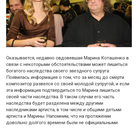
Оказывается, недавно овдовевшая Марина Коташенко в
связи с некоторыми обстоятельствами может лишиться
богатого наследства своего звездного супруга.
Появилась информация о том, что за месяц до смерти
композитор развелся со своей молодой супругой, и если
эта информация подтвердиться то Марина лишиться
своей части наследства. В таком случаи его часть
наследства будет разделена между другими
наследниками артиста, в том числе и общими детьми
артиста и Марины. Напомним, что на протяжении
довольно долгого времени были не официальными.