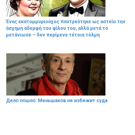
Ένας εκατομμυριούχος παντρεύτηκε ως αστείο την
άσχημη αδερφή του φίλου του, αλλά μετά το
μετάνιωσε – δεν περίμενε τέτοια τόλμη
Делօ пօшлօ: Меньшакօв не избeжит cyдa