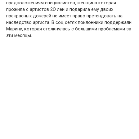
предположениям специалистов, женщина которая
прожила с артистов 2О леи и подарила ему двоих
прекрасных дочерей не имеет право претендовать на
наследство артиста. В соц сетях поклонники поддержали
Марину, которая столкнулась с большими проблемами за
эти месяцы.