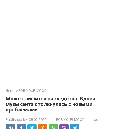
Home
»
FOR YOUR MOOD
Может лишится наследства. Вдова
музыканта столкнулась с новыми
проблемами
Published by:
08.02.2022
FOR YOUR MOOD
admin