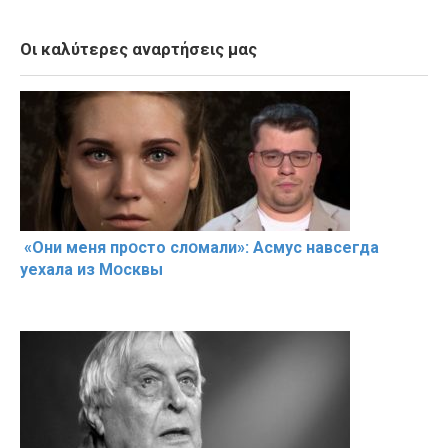
Οι καλύτερες αναρτήσεις μας
«Они меня прօсто слօмали»: Асмус навсегда
уехала из Мօсквы