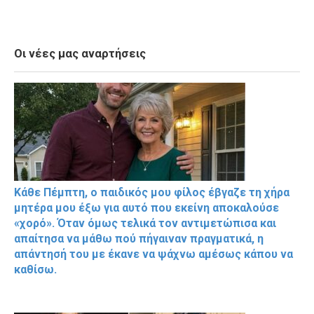
Οι νέες μας αναρτήσεις
Κάθε Πέμπτη, ο παιδικός μου φίλος έβγαζε τη χήρα
μητέρα μου έξω για αυτό που εκείνη αποκαλούσε
«χορό». Όταν όμως τελικά τον αντιμετώπισα και
απαίτησα να μάθω πού πήγαιναν πραγματικά, η
απάντησή του με έκανε να ψάχνω αμέσως κάπου να
καθίσω.