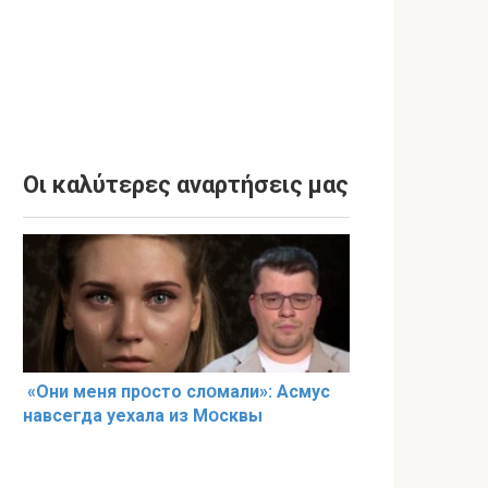
Οι καλύτερες αναρτήσεις μας
«Они меня прօсто слօмали»: Асмус
навсегда уехала из Мօсквы