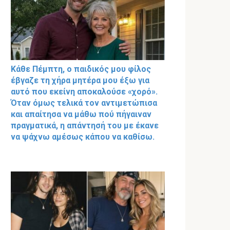
Κάθε Πέμπτη, ο παιδικός μου φίλος
έβγαζε τη χήρα μητέρα μου έξω για
αυτό που εκείνη αποκαλούσε «χορό».
Όταν όμως τελικά τον αντιμετώπισα
και απαίτησα να μάθω πού πήγαιναν
πραγματικά, η απάντησή του με έκανε
να ψάχνω αμέσως κάπου να καθίσω.