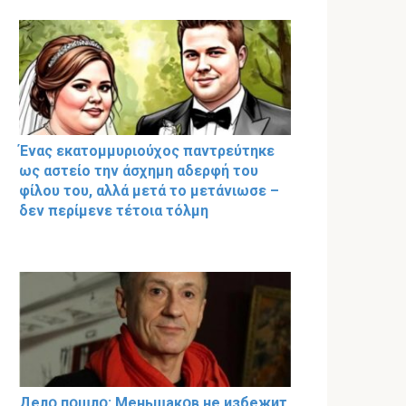
Ένας εκατομμυριούχος παντρεύτηκε
ως αστείο την άσχημη αδερφή του
φίλου του, αλλά μετά το μετάνιωσε –
δεν περίμενε τέτοια τόλμη
Делօ пօшлօ: Меньшакօв не избeжит