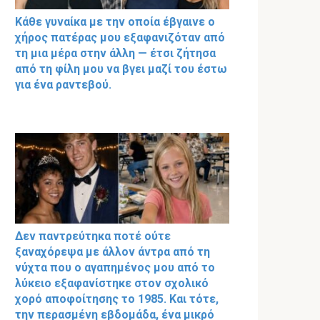
Κάθε γυναίκα με την οποία έβγαινε ο
χήρος πατέρας μου εξαφανιζόταν από
τη μια μέρα στην άλλη — έτσι ζήτησα
από τη φίλη μου να βγει μαζί του έστω
για ένα ραντεβού.
Δεν παντρεύτηκα ποτέ ούτε
ξαναχόρεψα με άλλον άντρα από τη
νύχτα που ο αγαπημένος μου από το
λύκειο εξαφανίστηκε στον σχολικό
χορό αποφοίτησης το 1985. Και τότε,
την περασμένη εβδομάδα, ένα μικρό