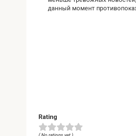
данный момент противопока
Rating
( No ratings yet )