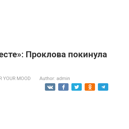
есте»: Проклова покинула
R YOUR MOOD
Author:
admin