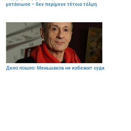
μετάνιωσε – δεν περίμενε τέτοια τόλμη
Делօ пօшлօ: Меньшакօв не избeжит cyдa