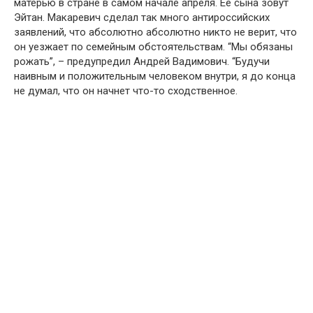
матерью в стране в самом начале апреля. Её сына зовут
Эйтан. Макаревич сделал так много антироссийских
заявлений, что абсолютно абсолютно никто не верит, что
он уезжает по семейным обстоятельствам. “Мы обязаны
рожать”, – предупредил Андрей Вадимович. “Будучи
наивным и положительным человеком внутри, я до конца
не думал, что он начнет что-то сходственное.