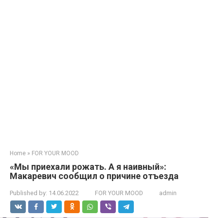
Home
»
FOR YOUR MOOD
«Мы приехали рожать. А я наивный»:
Макаревич сообщил о причине отъезда
Published by:
14.06.2022
FOR YOUR MOOD
admin