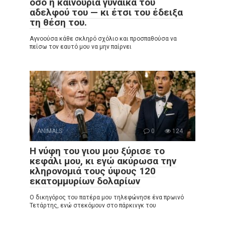
όσο η καινούρια γυναίκα του
αδελφού του — κι έτσι του έδειξα
τη θέση του.
Αγνοούσα κάθε σκληρό σχόλιο και προσπαθούσα να
πείσω τον εαυτό μου να μην παίρνει
ANIMALS
0
124
Η νύφη του γιου μου ξύρισε το
κεφάλι μου, κι εγώ ακύρωσα την
κληρονομιά τους ύψους 120
εκατομμυρίων δολαρίων
Ο δικηγόρος του πατέρα μου τηλεφώνησε ένα πρωινό
Τετάρτης, ενώ στεκόμουν στο πάρκινγκ του