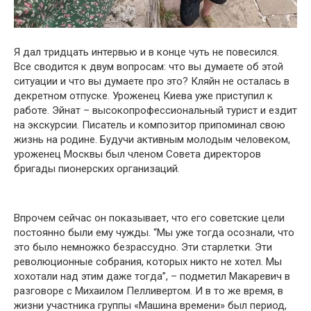
Я дал тридцать интервью и в конце чуть не повесился.
Все сводится к двум вопросам: что вы думаете об этой
ситуации и что вы думаете про это? Кляйн не осталась в
декретном отпуске. Уроженец Киева уже приступил к
работе. Эйнат – высокопрофессиональный турист и ездит
на экскурсии. Писатель и композитор припоминал свою
жизнь на родине. Будучи активным молодым человеком,
уроженец Москвы был членом Совета директоров
бригады пионерских организаций.
Впрочем сейчас он показывает, что его советские цели
постоянно были ему чужды. “Мы уже тогда осознали, что
это было немножко безрассудно. Эти старлетки. Эти
революционные собрания, которых никто не хотел. Мы
хохотали над этим даже тогда”, – подметил Макаревич в
разговоре с Михаилом Пелливертом. И в то же время, в
жизни участника группы «Машина времени» был период,