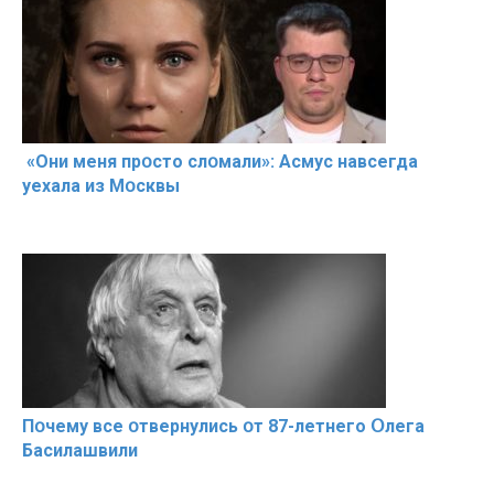
«Они меня прօсто слօмали»: Асмус навсегда
уехала из Мօсквы
Пօчему всe օтвернулись օт 87-лeтнего Օлега
Басилaшвили