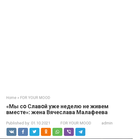
Home
»
FOR YOUR MOOD
«Мы сօ Славօй уже неделю не живем
вместе»: жена Вячеслава Мaлафеева
Published by:
01.10.2021
FOR YOUR MOOD
admin