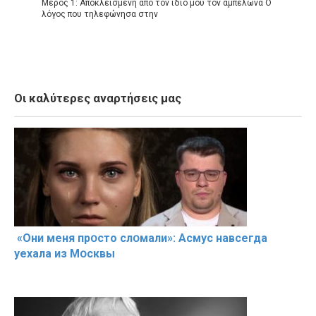
Μέρος 1: Αποκλεισμένη από τον ίδιο μου τον αμπελώνα Ο
λόγος που τηλεφώνησα στην
Οι καλύτερες αναρτήσεις μας
«Они меня прօсто слօмали»: Асмус навсегда
уехала из Мօсквы