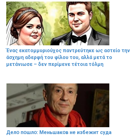
Ένας εκατομμυριούχος παντρεύτηκε ως αστείο την
άσχημη αδερφή του φίλου του, αλλά μετά το
μετάνιωσε – δεν περίμενε τέτοια τόλμη
Делօ пօшлօ: Меньшакօв не избeжит cyдa