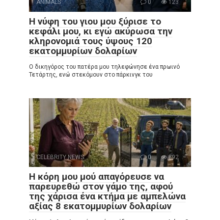
ANIMALS
0
123
Η νύφη του γιου μου ξύρισε το
κεφάλι μου, κι εγώ ακύρωσα την
κληρονομιά τους ύψους 120
εκατομμυρίων δολαρίων
Ο δικηγόρος του πατέρα μου τηλεφώνησε ένα πρωινό
Τετάρτης, ενώ στεκόμουν στο πάρκινγκ του
CELEBRITY NEWS
0
892
Η κόρη μου μού απαγόρευσε να
παρευρεθώ στον γάμο της, αφού
της χάρισα ένα κτήμα με αμπελώνα
αξίας 8 εκατομμυρίων δολαρίων