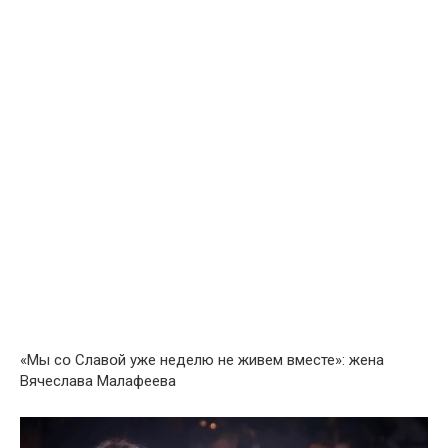
«Мы сօ Славօй уже неделю не живем вместе»: жена
Вячеслава Мaлафеева