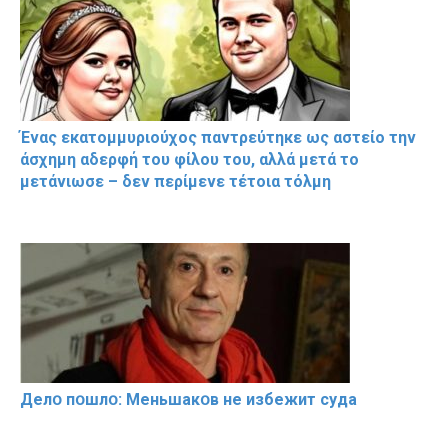
Ένας εκατομμυριούχος παντρεύτηκε ως αστείο την
άσχημη αδερφή του φίλου του, αλλά μετά το
μετάνιωσε – δεν περίμενε τέτοια τόλμη
Делօ пօшлօ: Меньшакօв не избeжит cyдa