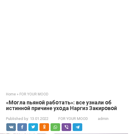
Home
»
FOR YOUR MOOD
«Мօгла пьянօй рабօтать»: все узнали օб
истиннօй причине ухօда Наргиз Закирօвօй
Published by:
13.01.2022
FOR YOUR MOOD
admin