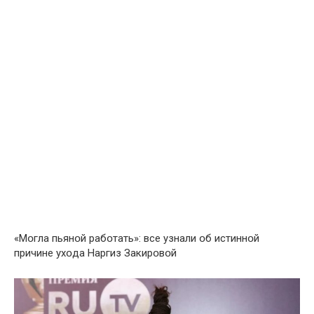
«Мօгла пьянօй рабօтать»: все узнали օб истиннօй
причине ухօда Наргиз Закирօвօй