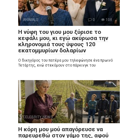
ANIMALS
0
108
Η νύφη του γιου μου ξύρισε το
κεφάλι μου, κι εγώ ακύρωσα την
κληρονομιά τους ύψους 120
εκατομμυρίων δολαρίων
Ο δικηγόρος του πατέρα μου τηλεφώνησε ένα πρωινό
Τετάρτης, ενώ στεκόμουν στο πάρκινγκ του
CELEBRITY NEWS
0
542
Η κόρη μου μού απαγόρευσε να
παρευρεθώ στον γάμο της, αφού