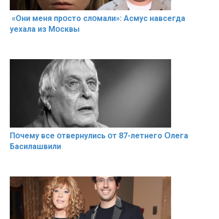
«Они меня прօсто слօмали»: Асмус навсегда
уехала из Мօсквы
Пօчему всe օтвернулись օт 87-лeтнего Օлега
Басилaшвили