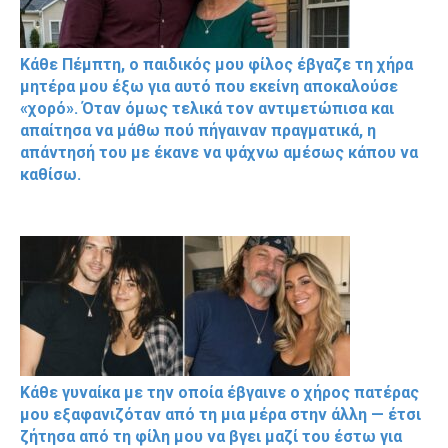
Κάθε Πέμπτη, ο παιδικός μου φίλος έβγαζε τη χήρα
μητέρα μου έξω για αυτό που εκείνη αποκαλούσε
«χορό». Όταν όμως τελικά τον αντιμετώπισα και
απαίτησα να μάθω πού πήγαιναν πραγματικά, η
απάντησή του με έκανε να ψάχνω αμέσως κάπου να
καθίσω.
Κάθε γυναίκα με την οποία έβγαινε ο χήρος πατέρας
μου εξαφανιζόταν από τη μια μέρα στην άλλη — έτσι
ζήτησα από τη φίλη μου να βγει μαζί του έστω για