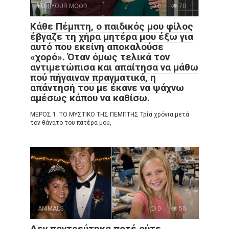
FOR YOUR MOOD
0
70
Κάθε Πέμπτη, ο παιδικός μου φίλος
έβγαζε τη χήρα μητέρα μου έξω για
αυτό που εκείνη αποκαλούσε
«χορό». Όταν όμως τελικά τον
αντιμετώπισα και απαίτησα να μάθω
πού πήγαιναν πραγματικά, η
απάντησή του με έκανε να ψάχνω
αμέσως κάπου να καθίσω.
ΜΕΡΟΣ 1: ΤΟ ΜΥΣΤΙΚΟ ΤΗΣ ΠΕΜΠΤΗΣ Τρία χρόνια μετά
τον θάνατο του πατέρα μου,
ANIMALS
0
50
Δεν παντρεύτηκα ποτέ ούτε