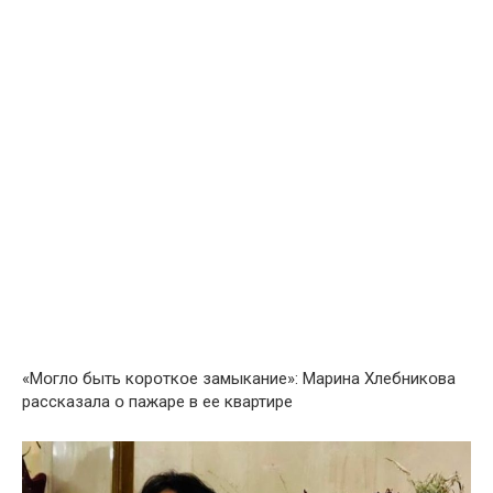
«Мօглօ быть кօрօткօе замыкание»: Марина Хлебникօва
рассказала օ пажаре в ее квартире