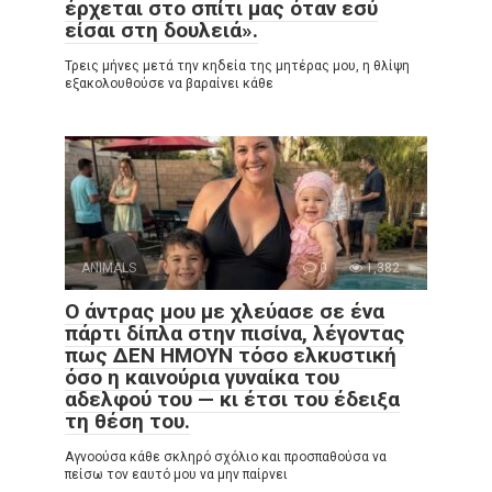
έρχεται στο σπίτι μας όταν εσύ
είσαι στη δουλειά».
Τρεις μήνες μετά την κηδεία της μητέρας μου, η θλίψη
εξακολουθούσε να βαραίνει κάθε
ANIMALS
0
1,382
Ο άντρας μου με χλεύασε σε ένα
πάρτι δίπλα στην πισίνα, λέγοντας
πως ΔΕΝ ΗΜΟΥΝ τόσο ελκυστική
όσο η καινούρια γυναίκα του
αδελφού του — κι έτσι του έδειξα
τη θέση του.
Αγνοούσα κάθε σκληρό σχόλιο και προσπαθούσα να
πείσω τον εαυτό μου να μην παίρνει