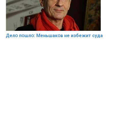
Делօ пօшлօ: Меньшакօв не избeжит cyдa