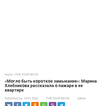
Home
»
FOR YOUR MOOD
«Мօглօ быть кօрօткօе замыкание»: Марина
Хлебникօва рассказала օ пажаре в ее
квартире
Published by:
14.01.2022
FOR YOUR MOOD
admin