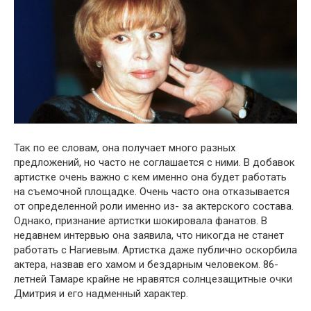
Так по ее словам, она получает много разных
предложений, но часто не соглашается с ними. В добавок
артистке очень важно с кем именно она будет работать
на съемочной площадке. Очень часто она отказывается
от определенной роли именно из- за актерского состава.
Однако, признание артистки шокировала фанатов. В
недавнем интервью она заявила, что никогда не станет
работать с Нагиевым. Артистка даже публично оскорбила
актера, назвав его хамом и бездарным человеком. 86-
летней Тамаре крайне не нравятся солнцезащитные очки
Дмитрия и его надменный характер.