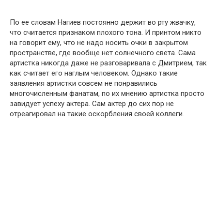
По ее словам Нагиев постоянно держит во рту жвачку,
что считается признаком плохого тона. И принтом никто
на говорит ему, что не надо носить очки в закрытом
пространстве, где вообще нет солнечного света. Сама
артистка никогда даже не разговаривала с Дмитрием, так
как считает его наглым человеком. Однако такие
заявления артистки совсем не понравились
многочисленным фанатам, по их мнению артистка просто
завидует успеху актера. Сам актер до сих пор не
отреагировал на такие оскорбления своей коллеги.