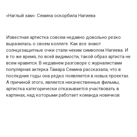
«Наглый хам»: Семина оскорбила Нагиева
Известная артистка совсем недавно довольно резко
выразилась о своем коллеге. Как все знают
солнцезащитные очки стали неким символом Нагиева. И
в то же время, по всей видимости, такой образ артиста не
всем нравится. В недавнем разговоре с журналистами
популярная актерка Тамара Семина рассказала, что в
последние годы она редко появляется в новых проектах.
А причиной этого, является некачественные фильмы,
артистка категорически отказывается участвовать в
картинах, над которыми работает команда новичков.