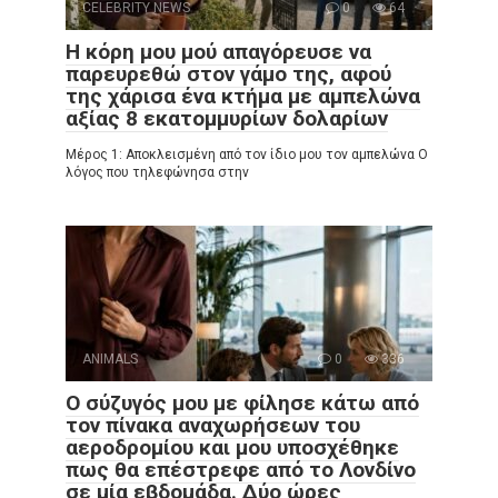
CELEBRITY NEWS
0
64
Η κόρη μου μού απαγόρευσε να
παρευρεθώ στον γάμο της, αφού
της χάρισα ένα κτήμα με αμπελώνα
αξίας 8 εκατομμυρίων δολαρίων
Μέρος 1: Αποκλεισμένη από τον ίδιο μου τον αμπελώνα Ο
λόγος που τηλεφώνησα στην
ANIMALS
0
336
Ο σύζυγός μου με φίλησε κάτω από
τον πίνακα αναχωρήσεων του
αεροδρομίου και μου υποσχέθηκε
πως θα επέστρεφε από το Λονδίνο
σε μία εβδομάδα. Δύο ώρες