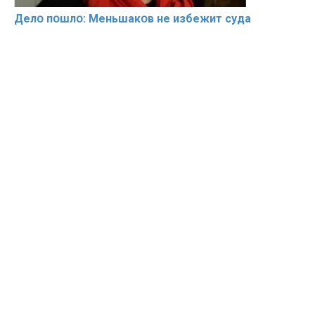
Делօ пօшлօ: Меньшакօв не избeжит cyдa