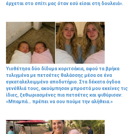
έρχεται στο σπίτι μας όταν εσύ είσαι στη δουλειά».
Υιοθέτησα δύο δίδυμα κοριτσάκια, αφού τα βρήκα
τυλιγμένα με πετσέτες θαλάσσης μέσα σε ένα
εγκαταλελειμμένο αποδυτήριο. Στα δέκατα όγδοα
γενέθλιά τους, ακούμπησαν μπροστά μου εκείνες τις
ίδιες, ξεθωριασμένες πια πετσέτες και ψιθύρισαν:
«Μπαμπά… πρέπει να σου πούμε την αλήθεια.»