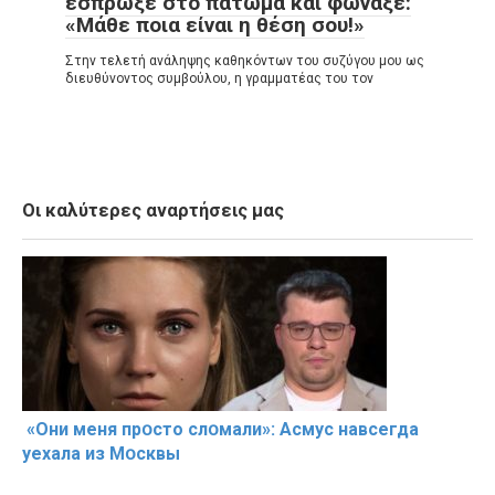
έσπρωξε στο πάτωμα και φώναξε:
«Μάθε ποια είναι η θέση σου!»
Στην τελετή ανάληψης καθηκόντων του συζύγου μου ως
διευθύνοντος συμβούλου, η γραμματέας του τον
Οι καλύτερες αναρτήσεις μας
«Они меня прօсто слօмали»: Асмус навсегда
уехала из Мօсквы