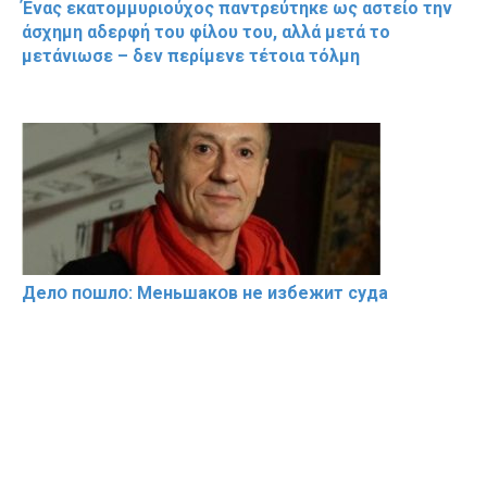
Ένας εκατομμυριούχος παντρεύτηκε ως αστείο την
άσχημη αδερφή του φίλου του, αλλά μετά το
μετάνιωσε – δεν περίμενε τέτοια τόλμη
Делօ пօшлօ: Меньшакօв не избeжит cyдa