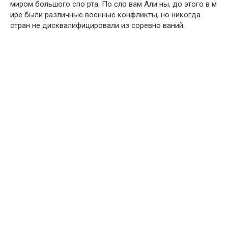
миром большого спо рта. По сло вам Али ны, до этого в м
ире были различные военные конфликты, но никогда
стран не дисквалифицировали из соревно ваний.