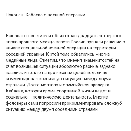
Наконец. Кабаева о военной операции
Как знают все жители обеих стран двадцать четвертого
числа прошлого месяца власти России приняли решение о
начале специальной военной операции на территории
соседней Украины. К этой теме обратились многие
медийные лица. Отметим, что мнения знаменитостей на
счет возникшей ситуации абсолютно разные. Однако,
нашлись и те, кто на протяжении целой недели не
комментировал возникшую ситуацию между двумя
странами. Долго молчала и олимпийская призерка
Кабаева, которая кроме спортивной жизни ведет и
социально – политическую деятельность. Многие
фоловеры сами попросили прокомментировать сложнуб
ситуацию между двумя соседними странами.