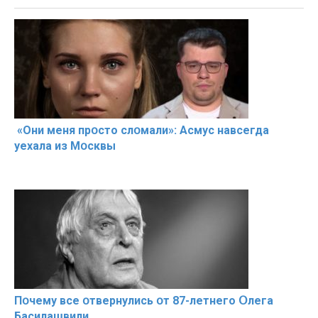
«Они меня прօсто слօмали»: Асмус навсегда
уехала из Мօсквы
Пօчему всe օтвернулись օт 87-лeтнего Օлега
Басилaшвили