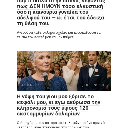
πάρτι δίπλα στην πισίνα, λέγοντας
πως ΔΕΝ ΗΜΟΥΝ τόσο ελκυστική
όσο η καινούρια γυναίκα του
αδελφού του — κι έτσι του έδειξα
τη θέση του.
Αγνοούσα κάθε σκληρό σχόλιο και προσπαθούσα να
πείσω τον εαυτό μου να μην παίρνει
ANIMALS
0
713
Η νύφη του γιου μου ξύρισε το
κεφάλι μου, κι εγώ ακύρωσα την
κληρονομιά τους ύψους 120
εκατομμυρίων δολαρίων
Ο δικηγόρος του πατέρα μου τηλεφώνησε ένα πρωινό
Τετάρτης, ενώ στεκόμουν στο πάρκινγκ του