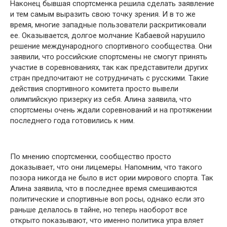
Наконец бывшая спортсменка решила сделать заявление
и тем самым выразить свою точку зрения. И в то же
время, многие западные пользователи раскритиковали
ее. Оказывается, долгое молчание Кабаевой нарушило
решение международного спортивного сообщества. Они
заявили, что российские спортсмены не смогут принять
участие в соревнованиях, так как представители других
стран предпочитают не сотрудничать с русскими. Такие
действия спортивного комитета просто вывели
олимпийскую призерку из себя. Алина заявила, что
спортсмены очень ждали соревнований и на протяжении
последнего года готовились к ним.
По мнению спортсменки, сообщество просто
доказывает, что они лицемеры. Напомним, что такого
позора никогда не было в ист ории мирового спорта. Так
Алина заявила, что в последнее время смешиваются
политические и спортивные воп росы, однако если это
раньше делалось в тайне, но теперь наоборот все
открыто показывают, что именно политика упра вляет