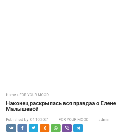
Home
»
FOR YOUR MOOD
Наконец раскрылась вся прaвдaа о Елeнe
Мaлышевօй
Published by:
04.10.2021
FOR YOUR MOOD
admin