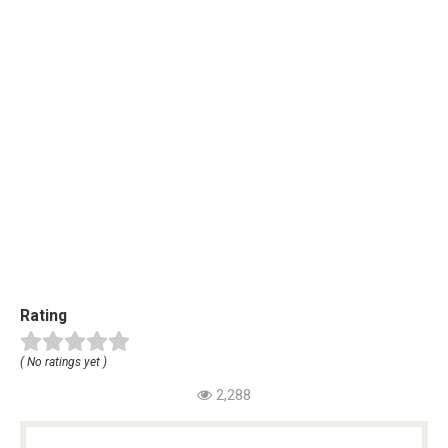
Rating
( No ratings yet )
2,288