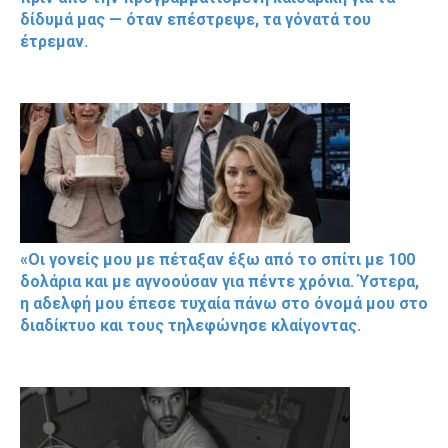
δίδυμά μας — όταν επέστρεψε, τα γόνατά του
έτρεμαν.
«Οι γονείς μου με πέταξαν έξω από το σπίτι με 100
δολάρια και με αγνοούσαν για πέντε χρόνια. Ύστερα,
η αδελφή μου έπεσε τυχαία πάνω στο όνομά μου στο
διαδίκτυο και τους τηλεφώνησε κλαίγοντας.