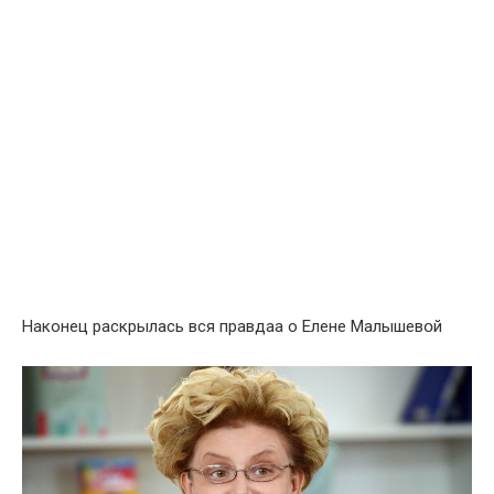
Наконец раскрылась вся прaвдaа о Елeнe Мaлышевօй