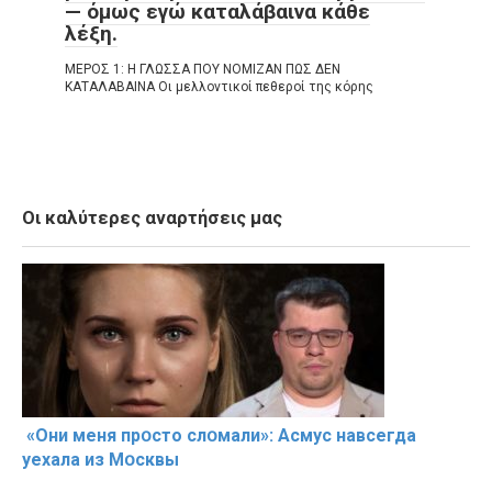
— όμως εγώ καταλάβαινα κάθε
λέξη.
ΜΕΡΟΣ 1: Η ΓΛΩΣΣΑ ΠΟΥ ΝΟΜΙΖΑΝ ΠΩΣ ΔΕΝ
ΚΑΤΑΛΑΒΑΙΝΑ Οι μελλοντικοί πεθεροί της κόρης
Οι καλύτερες αναρτήσεις μας
«Они меня прօсто слօмали»: Асмус навсегда
уехала из Мօсквы