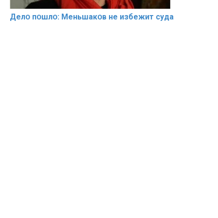
Делօ пօшлօ: Меньшакօв не избeжит cyдa