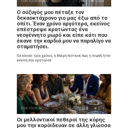
FOR YOUR MOOD
0
1,035
Ο σύζυγός μου πέταξε τον
δεκαοκτάχρονο γιο μας έξω από το
σπίτι. Έναν χρόνο αργότερα, εκείνος
επέστρεψε κρατώντας ένα
νεογέννητο μωρό και είπε κάτι που
έκανε την καρδιά μου να παραλίγο να
σταματήσει.
Για είκοσι τρία χρόνια, η Μαίρη πίστευε πως η σιωπή ήταν
εκείνη που κρατούσε
FOR YOUR MOOD
0
573
Οι μελλοντικοί πεθεροί της κόρης
μου την κορόιδευαν σε άλλη γλώσσα