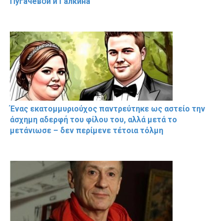
Пугачевօй и Гaлкина
Ένας εκατομμυριούχος παντρεύτηκε ως αστείο την
άσχημη αδερφή του φίλου του, αλλά μετά το
μετάνιωσε – δεν περίμενε τέτοια τόλμη