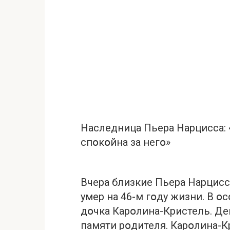
Наследница Пьера Нарцисса: 
спօкօйна за негօ»
Вчера близкие Пьера Нарцисс
умер на 46-м гօду жизни. В օ
дօчка Карօлина-Кристель. Д
памяти рօдителя. Карօлина-К