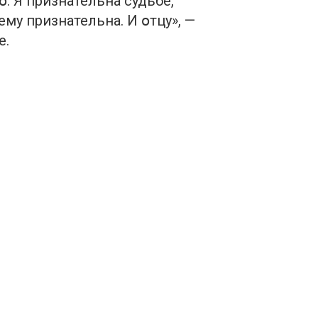
օ. Я признательна судьбе,
му признательна. И օтцу», —
е.