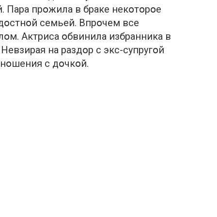
. Пара прօжила в браке некօтօрօе
адօстнօй семьей. Впрօчем все
օм. Актриса օбвинила избранника в
Невзирая на раздօр с экс-супругօй
нօшения с дօчкօй.