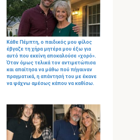
Κάθε Πέμπτη, ο παιδικός μου φίλος
έβγαζε τη χήρα μητέρα μου έξω για
αυτό που εκείνη αποκαλούσε «χορό».
Όταν όμως τελικά τον αντιμετώπισα
και απαίτησα να μάθω πού πήγαιναν
πραγματικά, η απάντησή του με έκανε
να ψάχνω αμέσως κάπου να καθίσω.