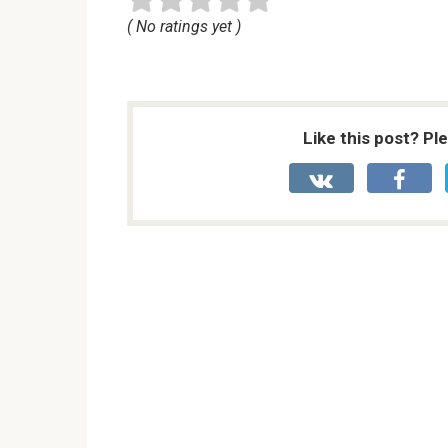
( No ratings yet )
Like this post? Pl