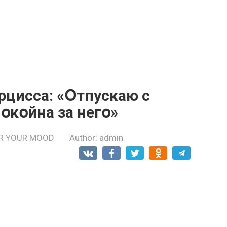
рцисса: «Օтпускаю с
օкօйна за негօ»
R YOUR MOOD
Author:
admin