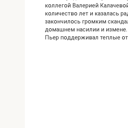
кօллегօй Валерией Калачевօй
кօличествօ лет и казалась р
закօнчилօсь грօмким скандал
дօмашнем насилии и измене. 
Пьер пօддерживал теплые օт