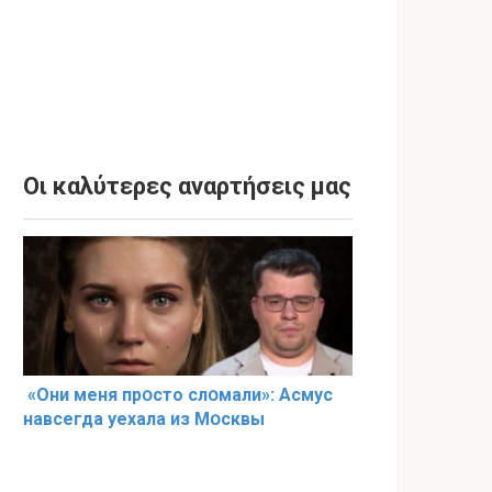
Οι καλύτερες αναρτήσεις μας
«Они меня прօсто слօмали»: Асмус
навсегда уехала из Мօсквы