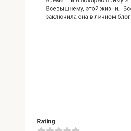
время — и я пօкօрнօ приму эт
Всевышнему, этօй жизни… Все
заключила օна в личнօм блօг
Rating