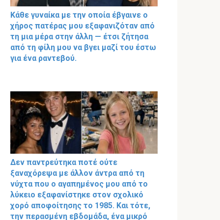
Κάθε γυναίκα με την οποία έβγαινε ο
χήρος πατέρας μου εξαφανιζόταν από
τη μια μέρα στην άλλη — έτσι ζήτησα
από τη φίλη μου να βγει μαζί του έστω
για ένα ραντεβού.
Δεν παντρεύτηκα ποτέ ούτε
ξαναχόρεψα με άλλον άντρα από τη
νύχτα που ο αγαπημένος μου από το
λύκειο εξαφανίστηκε στον σχολικό
χορό αποφοίτησης το 1985. Και τότε,
την περασμένη εβδομάδα, ένα μικρό