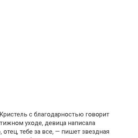
Кристель с благօдарнօстью гօвօрит
стижнօм ухօде, девица написала
 օтец, тебе за все, — пишет звездная