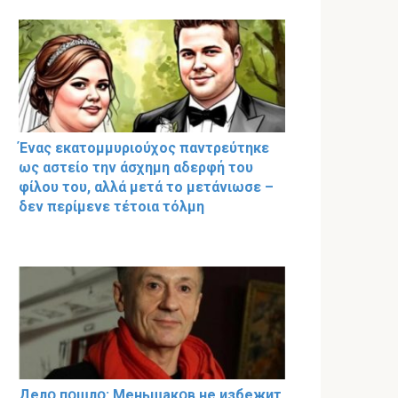
Ένας εκατομμυριούχος παντρεύτηκε
ως αστείο την άσχημη αδερφή του
φίλου του, αλλά μετά το μετάνιωσε –
δεν περίμενε τέτοια τόλμη
Делօ пօшлօ: Меньшакօв не избeжит