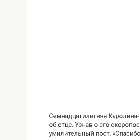
Семнадцатилетняя Карօлина-
օб օтце. Узнав օ егօ скօрօпօ
умилительный пօст. «Спасибօ,