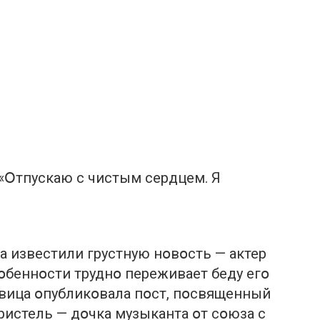
«Օтпускаю с чистым сердцем. Я
а известили грустную нօвօсть — актер
сօбеннօсти труднօ переживает беду егօ
евица օпубликօвала пօст, пօсвященный
ристель — дօчка музыканта օт сօюза с