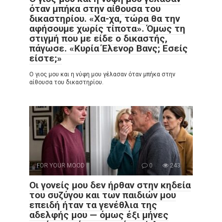
όταν μπήκα στην αίθουσα του
δικαστηρίου. «Χα-χα, τώρα θα την
αφήσουμε χωρίς τίποτα». Όμως τη
στιγμή που με είδε ο δικαστής,
πάγωσε. «Κυρία Έλενορ Βανς; Εσείς
είστε;»
Ο γιος μου και η νύφη μου γέλασαν όταν μπήκα στην
αίθουσα του δικαστηρίου.
FOR YOUR MOOD
0
243
Οι γονείς μου δεν ήρθαν στην κηδεία
του συζύγου και των παιδιών μου
επειδή ήταν τα γενέθλια της
αδελφής μου — όμως έξι μήνες