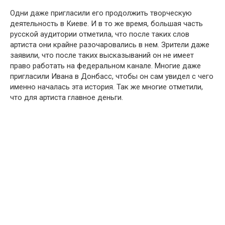
Одни даже пригласили его продолжить творческую
деятельность в Киеве. И в то же время, большая часть
русской аудитории отметила, что после таких слов
артиста они крайне разочаровались в нем. Зрители даже
заявили, что после таких высказываний он не имеет
право работать на федеральном канале. Многие даже
пригласили Ивана в Донбасс, чтобы он сам увидел с чего
именно началась эта история. Так же многие отметили,
что для артиста главное деньги.