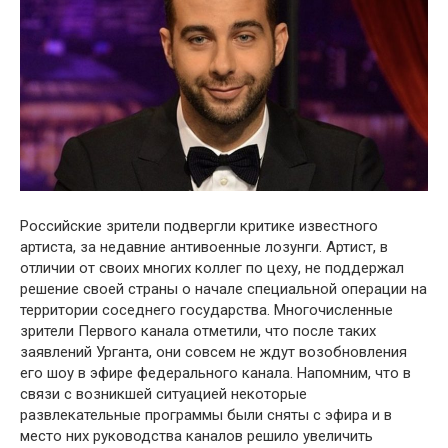
Российские зрители подвергли критике известного
артиста, за недавние антивоенные лозунги. Артист, в
отличии от своих многих коллег по цеху, не поддержал
решение своей страны о начале специальной операции на
территории соседнего государства. Многочисленные
зрители Первого канала отметили, что после таких
заявлений Урганта, они совсем не ждут возобновления
его шоу в эфире федерального канала. Напомним, что в
связи с возникшей ситуацией некоторые
развлекательные программы были сняты с эфира и в
место них руководства каналов решило увеличить