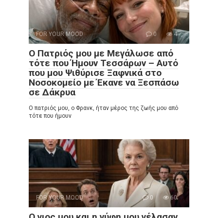
FOR YOUR MOOD
0
4
Ο Πατριός μου με Μεγάλωσε από
τότε που Ήμουν Τεσσάρων – Αυτό
που μου Ψιθύρισε Ξαφνικά στο
Νοσοκομείο με Έκανε να Ξεσπάσω
σε Δάκρυα
Ο πατριός μου, ο Φρανκ, ήταν μέρος της ζωής μου από
τότε που ήμουν
FOR YOUR MOOD
0
60
Ο γιος μου και η νύφη μου γέλασαν