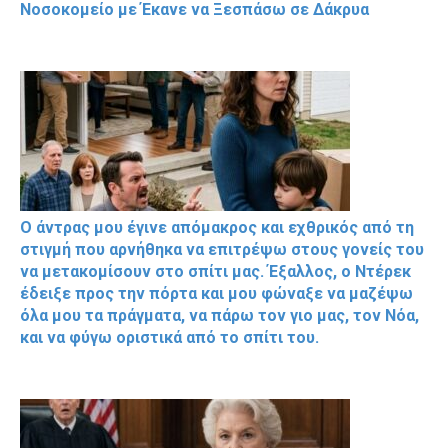
Νοσοκομείο με Έκανε να Ξεσπάσω σε Δάκρυα
Ο άντρας μου έγινε απόμακρος και εχθρικός από τη
στιγμή που αρνήθηκα να επιτρέψω στους γονείς του
να μετακομίσουν στο σπίτι μας. Έξαλλος, ο Ντέρεκ
έδειξε προς την πόρτα και μου φώναξε να μαζέψω
όλα μου τα πράγματα, να πάρω τον γιο μας, τον Νόα,
και να φύγω οριστικά από το σπίτι του.