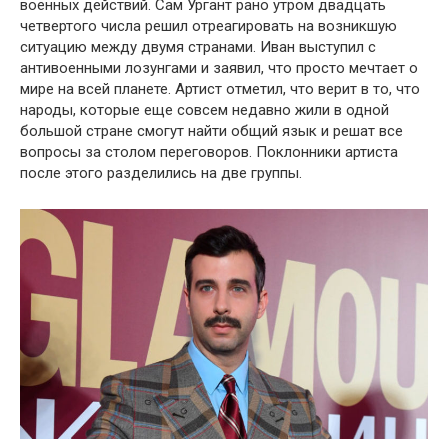
военных действий. Сам Ургант рано утром двадцать
четвертого числа решил отреагировать на возникшую
ситуацию между двумя странами. Иван выступил с
антивоенными лозунгами и заявил, что просто мечтает о
мире на всей планете. Артист отметил, что верит в то, что
народы, которые еще совсем недавно жили в одной
большой стране смогут найти общий язык и решат все
вопросы за столом переговоров. Поклонники артиста
после этого разделились на две группы.