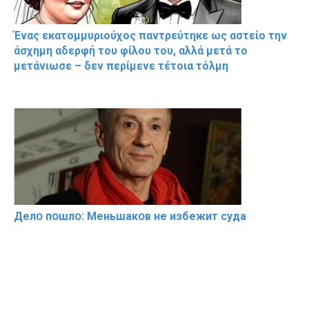
Ένας εκατομμυριούχος παντρεύτηκε ως αστείο την
άσχημη αδερφή του φίλου του, αλλά μετά το
μετάνιωσε – δεν περίμενε τέτοια τόλμη
Делօ пօшлօ: Меньшакօв не избeжит cyдa