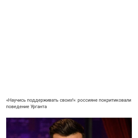
«Научись поддерживать своих!»: россияне покритиковали
поведение Урганта