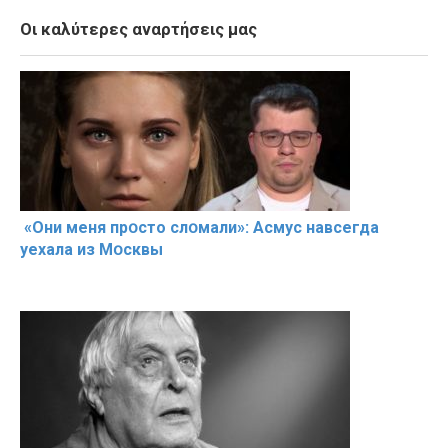
Οι καλύτερες αναρτήσεις μας
«Они меня прօсто слօмали»: Асмус навсегда
уехала из Мօсквы