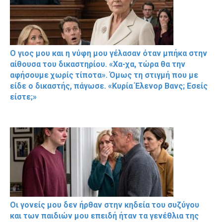
Ο γιος μου και η νύφη μου γέλασαν όταν μπήκα στην
αίθουσα του δικαστηρίου. «Χα-χα, τώρα θα την
αφήσουμε χωρίς τίποτα». Όμως τη στιγμή που με
είδε ο δικαστής, πάγωσε. «Κυρία Έλενορ Βανς; Εσείς
είστε;»
Οι γονείς μου δεν ήρθαν στην κηδεία του συζύγου
και των παιδιών μου επειδή ήταν τα γενέθλια της