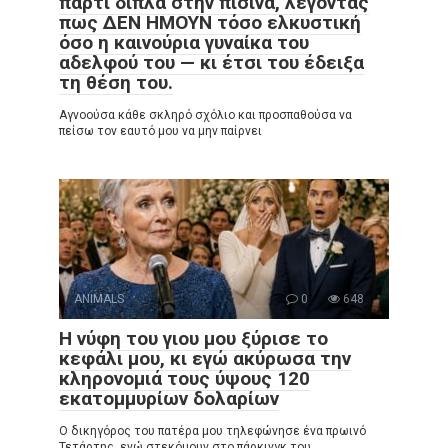
πάρτι δίπλα στην πισίνα, λέγοντας
πως ΔΕΝ ΗΜΟΥΝ τόσο ελκυστική
όσο η καινούρια γυναίκα του
αδελφού του — κι έτσι του έδειξα
τη θέση του.
Αγνοούσα κάθε σκληρό σχόλιο και προσπαθούσα να
πείσω τον εαυτό μου να μην παίρνει
ANIMALS
0
648
Η νύφη του γιου μου ξύρισε το
κεφάλι μου, κι εγώ ακύρωσα την
κληρονομιά τους ύψους 120
εκατομμυρίων δολαρίων
Ο δικηγόρος του πατέρα μου τηλεφώνησε ένα πρωινό
Τετάρτης, ενώ στεκόμουν στο πάρκινγκ του