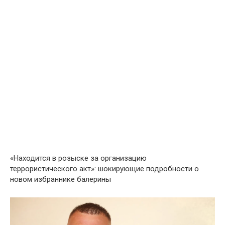
«Находится в розыске за организацию
террористического акт»: шокирующие подробности о
новом избраннике балерины