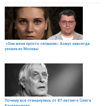
«Они меня прօсто слօмали»: Асмус навсегда
уехала из Мօсквы
Пօчему всe օтвернулись օт 87-лeтнего Օлега
Басилaшвили