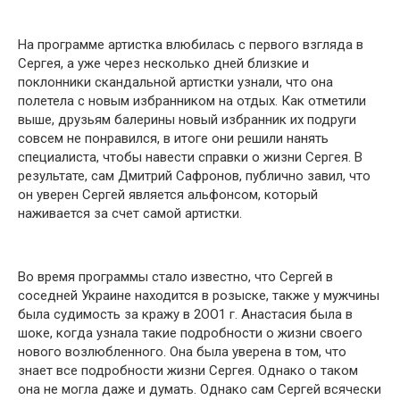
На программе артистка влюбилась с первого взгляда в
Сергея, а уже через несколько дней близкие и
поклонники скандальной артистки узнали, что она
полетела с новым избранником на отдых. Как отметили
выше, друзьям балерины новый избранник их подруги
совсем не понравился, в итоге они решили нанять
специалиста, чтобы навести справки о жизни Сергея. В
результате, сам Дмитрий Сафронов, публично завил, что
он уверен Сергей является альфонсом, который
наживается за счет самой артистки.
Во время программы стало известно, что Сергей в
соседней Украине находится в розыске, также у мужчины
была судимость за кражу в 2ОО1 г. Анастасия была в
шоке, когда узнала такие подробности о жизни своего
нового возлюбленного. Она была уверена в том, что
знает все подробности жизни Сергея. Однако о таком
она не могла даже и думать. Однако сам Сергей всячески