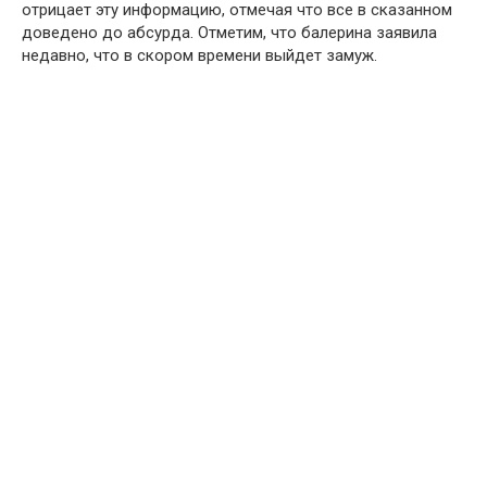
отрицает эту информацию, отмечая что все в сказанном
доведено до абсурда. Отметим, что балерина заявила
недавно, что в скором времени выйдет замуж.