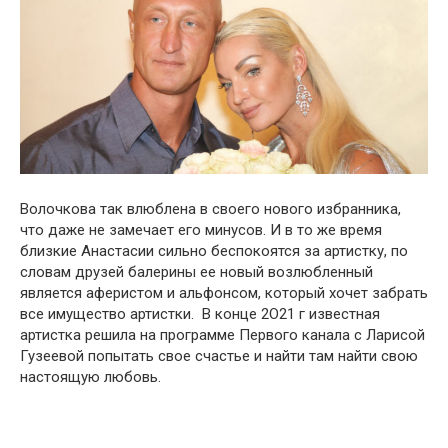
Волочкова так влюблена в своего нового избранника,
что даже не замечает его минусов. И в то же время
близкие Анастасии сильно беспокоятся за артистку, по
словам друзей балерины ее новый возлюбленный
является аферистом и альфонсом, который хочет забрать
все имущество артистки. В конце 2О21 г известная
артистка решила на программе Первого канала с Ларисой
Гузеевой попытать свое счастье и найти там найти свою
настоящую любовь.