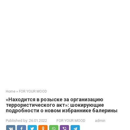
Home
»
FOR YOUR MOOD
«Находится в розыске за организацию
террористического акт»: шокирующие
подробности о новом избраннике балерины
Published by:
26.01.2022
FOR YOUR MOOD
admin