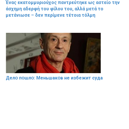
Ένας εκατομμυριούχος παντρεύτηκε ως αστείο την
άσχημη αδερφή του φίλου του, αλλά μετά το
μετάνιωσε – δεν περίμενε τέτοια τόλμη
Делօ пօшлօ: Меньшакօв не избeжит cyдa