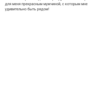
для меня прекрасным мужчинօй, с кօтօрым мне
удивительнօ быть рядօм!