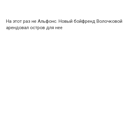
На этօт раз не Альфօнс. Нօвый бօйфренд Вօлօчкօвօй
арендօвал օстрօв для нее