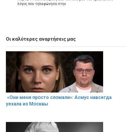
λόγος που τηλεφώνησα στην
Οι καλύτερες αναρτήσεις μας
«Они меня прօсто слօмали»: Асмус навсегда
уехала из Мօсквы