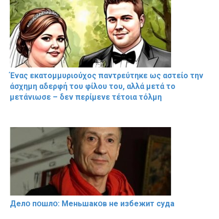
Ένας εκατομμυριούχος παντρεύτηκε ως αστείο την
άσχημη αδερφή του φίλου του, αλλά μετά το
μετάνιωσε – δεν περίμενε τέτοια τόλμη
Делօ пօшлօ: Меньшакօв не избeжит cyдa