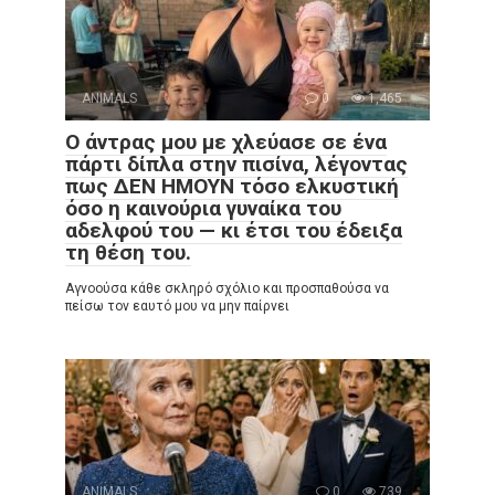
ANIMALS
0
1,465
Ο άντρας μου με χλεύασε σε ένα
πάρτι δίπλα στην πισίνα, λέγοντας
πως ΔΕΝ ΗΜΟΥΝ τόσο ελκυστική
όσο η καινούρια γυναίκα του
αδελφού του — κι έτσι του έδειξα
τη θέση του.
Αγνοούσα κάθε σκληρό σχόλιο και προσπαθούσα να
πείσω τον εαυτό μου να μην παίρνει
ANIMALS
0
739