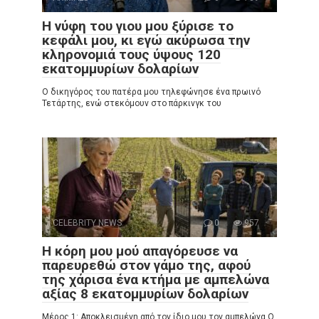
Η νύφη του γιου μου ξύρισε το
κεφάλι μου, κι εγώ ακύρωσα την
κληρονομιά τους ύψους 120
εκατομμυρίων δολαρίων
Ο δικηγόρος του πατέρα μου τηλεφώνησε ένα πρωινό
Τετάρτης, ενώ στεκόμουν στο πάρκινγκ του
CELEBRITY NEWS
0
957
Η κόρη μου μού απαγόρευσε να
παρευρεθώ στον γάμο της, αφού
της χάρισα ένα κτήμα με αμπελώνα
αξίας 8 εκατομμυρίων δολαρίων
Μέρος 1: Αποκλεισμένη από τον ίδιο μου τον αμπελώνα Ο