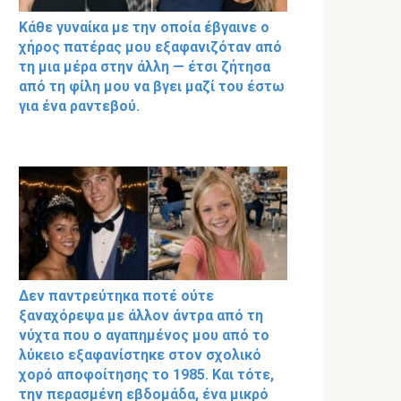
Κάθε γυναίκα με την οποία έβγαινε ο
χήρος πατέρας μου εξαφανιζόταν από
τη μια μέρα στην άλλη — έτσι ζήτησα
από τη φίλη μου να βγει μαζί του έστω
για ένα ραντεβού.
Δεν παντρεύτηκα ποτέ ούτε
ξαναχόρεψα με άλλον άντρα από τη
νύχτα που ο αγαπημένος μου από το
λύκειο εξαφανίστηκε στον σχολικό
χορό αποφοίτησης το 1985. Και τότε,
την περασμένη εβδομάδα, ένα μικρό