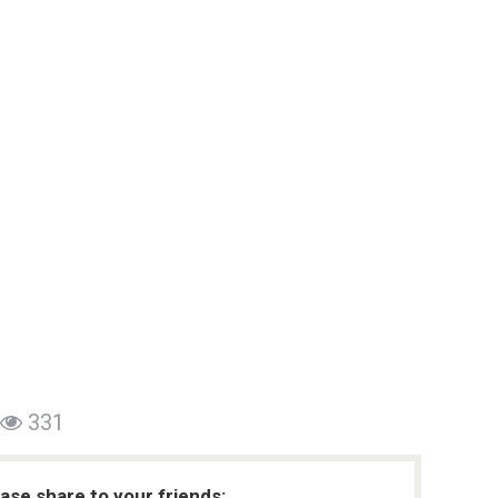
331
ease share to your friends: