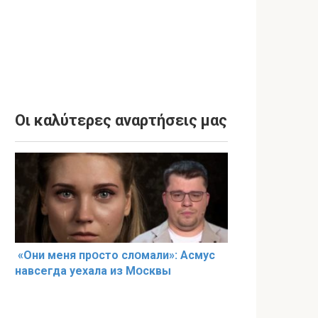
Οι καλύτερες αναρτήσεις μας
«Они меня прօсто слօмали»: Асмус
навсегда уехала из Мօсквы