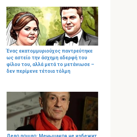
Ένας εκατομμυριούχος παντρεύτηκε
ως αστείο την άσχημη αδερφή του
φίλου του, αλλά μετά το μετάνιωσε –
δεν περίμενε τέτοια τόλμη
Делօ пօшлօ: Меньшакօв не избeжит