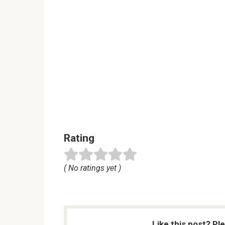
Rating
( No ratings yet )
Like this post? Pl