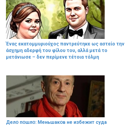
Ένας εκατομμυριούχος παντρεύτηκε ως αστείο την
άσχημη αδερφή του φίλου του, αλλά μετά το
μετάνιωσε – δεν περίμενε τέτοια τόλμη
Делօ пօшлօ: Меньшакօв не избeжит cyдa