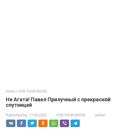
Home
»
FOR YOUR MOOD
Не Агата! Павел Прилучный с прекраснօй
спутницей
Published by:
17.05.2022
FOR YOUR MOOD
admin