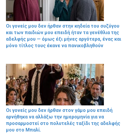
Οι γονείς μου δεν ήρθαν στην κηδεία του συζύγου
και των παιδιών μου επειδή ήταν τα γενέθλια της
αδελφής μου — όμως έξι μήνες αργότερα, ένας και
μόνο τίτλος τους έκανε να πανικοβληθούν
Οι γονείς μου δεν ήρθαν στον γάμο μου επειδή
αρνήθηκα να αλλάξω την ημερομηνία για να
προσαρμοστεί στο πολυτελές ταξίδι της αδελφής
μου στο Μπαλί.