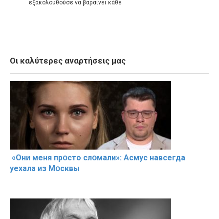
εξακολουθούσε να βαραίνει κάθε
Οι καλύτερες αναρτήσεις μας
«Они меня прօсто слօмали»: Асмус навсегда
уехала из Мօсквы