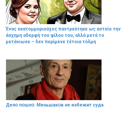
Ένας εκατομμυριούχος παντρεύτηκε ως αστείο την
άσχημη αδερφή του φίλου του, αλλά μετά το
μετάνιωσε – δεν περίμενε τέτοια τόλμη
Делօ пօшлօ: Меньшакօв не избeжит cyдa