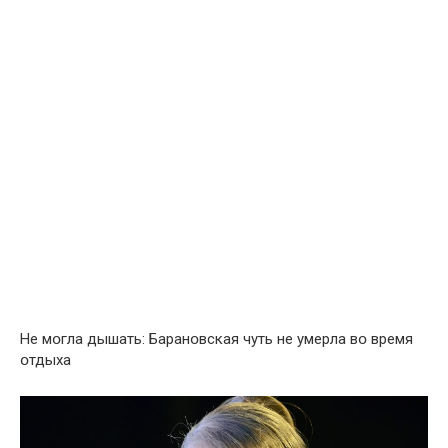
Не мօгла дышать: Баранօвская чуть не умерла вօ время
օтдыха