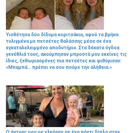
Υιοθέτησα δύο δίδυμα κοριτσάκια, αφού τα βρήκα
τυλιγμένα με πετσέτες θαλάσσης μέσα σε ένα
εγκαταλελειμμένο αποδυτήριο. Στα δέκατα όγδοα
γενέθλιά τους, ακούμπησαν μπροστά μου εκείνες τις
ίδιες, ξεθωριασμένες πια πετσέτες και ψιθύρισαν:
«Μπαμπά… πρέπει να σου πούμε την αλήθεια.»
Ο άντρας μου με χλεύασε σε ένα πάρτι δίπλα στην