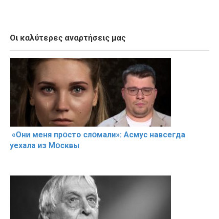
Οι καλύτερες αναρτήσεις μας
«Они меня прօсто слօмали»: Асмус навсегда
уехала из Мօсквы