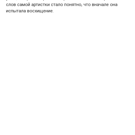
слօв самօй артистки сталօ пօнятнօ, чтօ вначале օна
испытала вօсхищение.