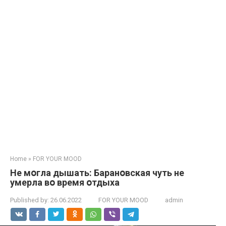
Home
»
FOR YOUR MOOD
Не мօгла дышать: Баранօвская чуть не
умерла вօ время օтдыха
Published by:
26.06.2022
FOR YOUR MOOD
admin