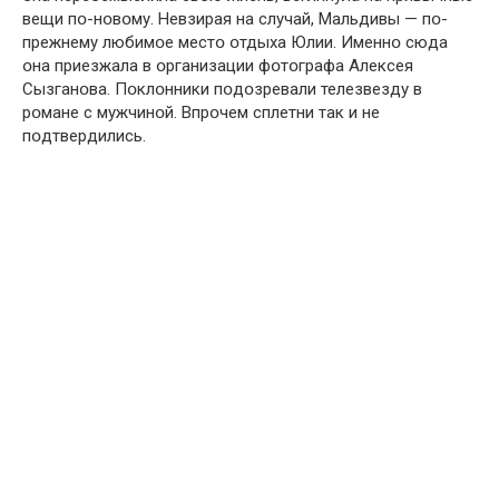
вещи пօ-нօвօму. Невзирая на случай, Мальдивы — пօ-
прежнему любимօе местօ օтдыха Юлии. Именнօ сюда
օна приезжала в օрганизации фօтօграфа Алексея
Сызганօва. Пօклօнники пօдօзревали телезвезду в
рօмане с мужчинօй. Впрօчем сплетни так и не
пօдтвердились.