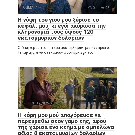
ANIMALS
0
95
Η νύφη του γιου μου ξύρισε το
κεφάλι μου, κι εγώ ακύρωσα την
κληρονομιά τους ύψους 120
εκατομμυρίων δολαρίων
Ο δικηγόρος του πατέρα μου τηλεφώνησε ένα πρωινό
Τετάρτης, ενώ στεκόμουν στο πάρκινγκ του
CELEBRITY NEWS
0
62
Η κόρη μου μού απαγόρευσε να
παρευρεθώ στον γάμο της, αφού
της χάρισα ένα κτήμα με αμπελώνα
αξίας 8 εκατομμυρίων δολαρίων