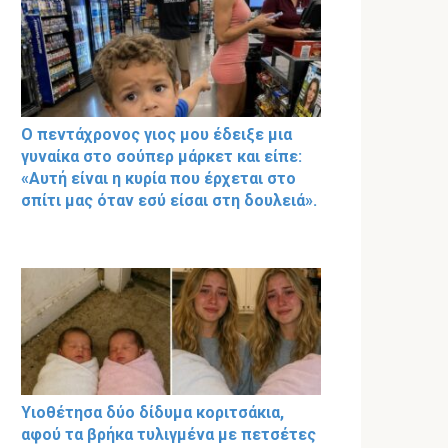
Ο πεντάχρονος γιος μου έδειξε μια
γυναίκα στο σούπερ μάρκετ και είπε:
«Αυτή είναι η κυρία που έρχεται στο
σπίτι μας όταν εσύ είσαι στη δουλειά».
Υιοθέτησα δύο δίδυμα κοριτσάκια,
αφού τα βρήκα τυλιγμένα με πετσέτες