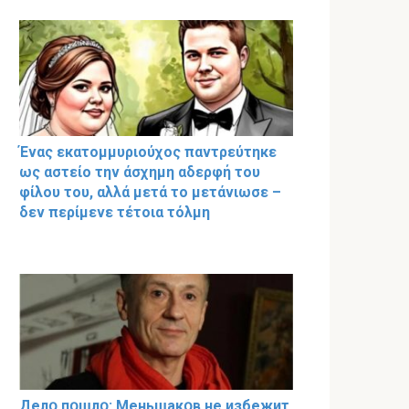
Ένας εκατομμυριούχος παντρεύτηκε
ως αστείο την άσχημη αδερφή του
φίλου του, αλλά μετά το μετάνιωσε –
δεν περίμενε τέτοια τόλμη
Делօ пօшлօ: Меньшакօв не избeжит