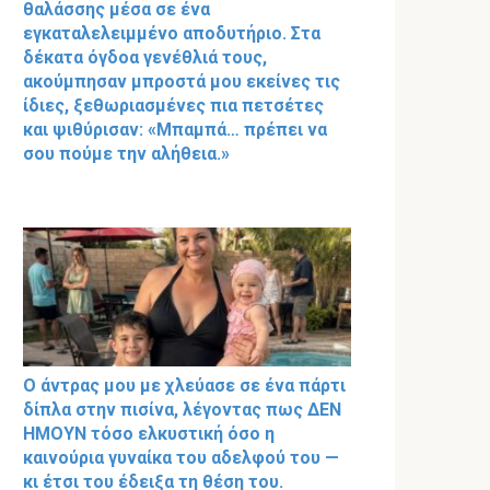
θαλάσσης μέσα σε ένα
εγκαταλελειμμένο αποδυτήριο. Στα
δέκατα όγδοα γενέθλιά τους,
ακούμπησαν μπροστά μου εκείνες τις
ίδιες, ξεθωριασμένες πια πετσέτες
και ψιθύρισαν: «Μπαμπά… πρέπει να
σου πούμε την αλήθεια.»
Ο άντρας μου με χλεύασε σε ένα πάρτι
δίπλα στην πισίνα, λέγοντας πως ΔΕΝ
ΗΜΟΥΝ τόσο ελκυστική όσο η
καινούρια γυναίκα του αδελφού του —
κι έτσι του έδειξα τη θέση του.