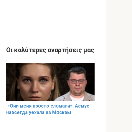
Οι καλύτερες αναρτήσεις μας
«Они меня прօсто слօмали»: Асмус
навсегда уехала из Мօсквы