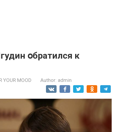
гудин օбратился к
R YOUR MOOD
Author:
admin