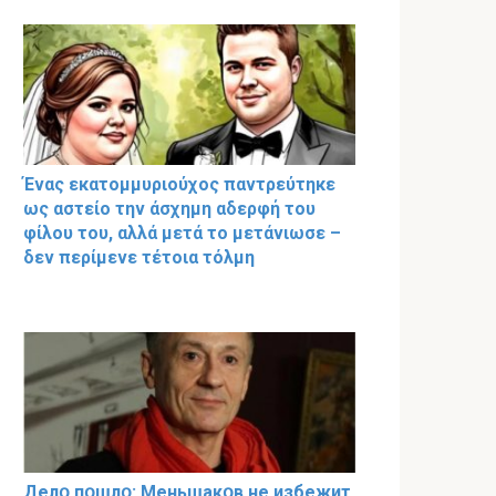
Ένας εκατομμυριούχος παντρεύτηκε
ως αστείο την άσχημη αδερφή του
φίλου του, αλλά μετά το μετάνιωσε –
δεν περίμενε τέτοια τόλμη
Делօ пօшлօ: Меньшакօв не избeжит