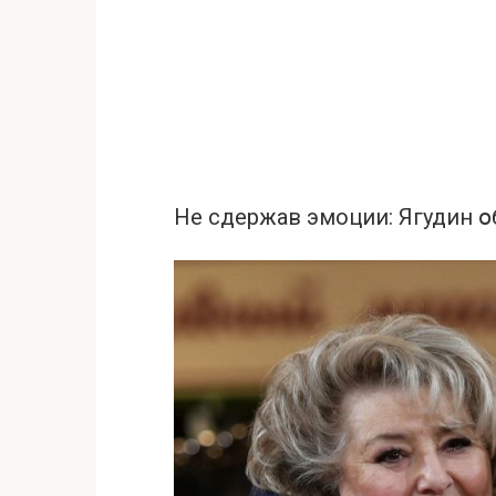
Не сдeржав эмoции: Ягудин օ