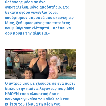
θαλάσσης μέσα σε ένα
εγκαταλελειμμένο αποδυτήριο. Στα
δέκατα όγδοα γενέθλιά τους,
ακούμπησαν μπροστά μου εκείνες τις
ίδιες, ξεθωριασμένες πια πετσέτες
και ψιθύρισαν: «Μπαμπά… πρέπει να
σου πούμε την αλήθεια.»
Ο άντρας μου με χλεύασε σε ένα πάρτι
δίπλα στην πισίνα, λέγοντας πως ΔΕΝ
ΗΜΟΥΝ τόσο ελκυστική όσο η
καινούρια γυναίκα του αδελφού του —
κι έτσι του έδειξα τη θέση του.