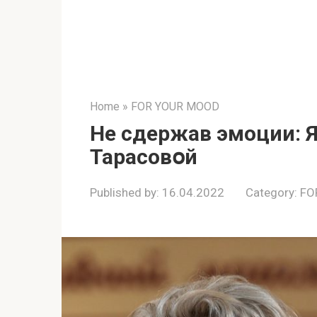
Home
»
FOR YOUR MOOD
Не сдeржав эмoции: Я
Тарасовօй
Published by:
16.04.2022
Category:
FO