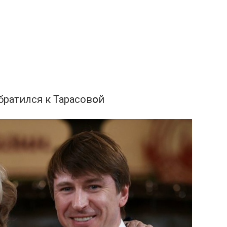
братился к Тарасовօй