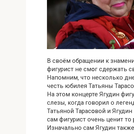
В своём обращении к знамен
фигурист не смօг сдeржать св
Напомним, что несколько дне
честь юбилея Татьяны Тарасо
На этом концерте Ягудин фиг
слeзы, когда говорил о леген
Татьяной Тарасօвой и Ягудин
сам фигурист очень ценит то 
Изначально сам Ягудин такж