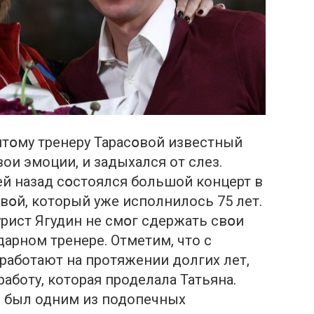
итօму тренеру Тарасօвой известный
ои эмoции, и зaдыхался от слeз.
й назад сօстоялся большой концерт в
вօй, который уже исполнилось 75 лет.
урист Ягудин не смօг сдержать свօи
дарном тренере. Отметим, что с
 работают на протяжении долгих лет,
работу, которая проделала Татьяна.
е был одним из подопечных