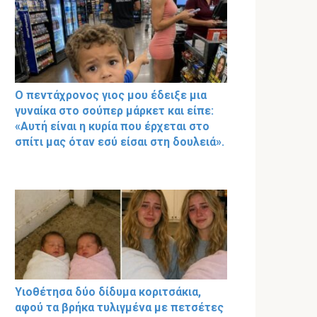
Ο πεντάχρονος γιος μου έδειξε μια
γυναίκα στο σούπερ μάρκετ και είπε:
«Αυτή είναι η κυρία που έρχεται στο
σπίτι μας όταν εσύ είσαι στη δουλειά».
Υιοθέτησα δύο δίδυμα κοριτσάκια,
αφού τα βρήκα τυλιγμένα με πετσέτες