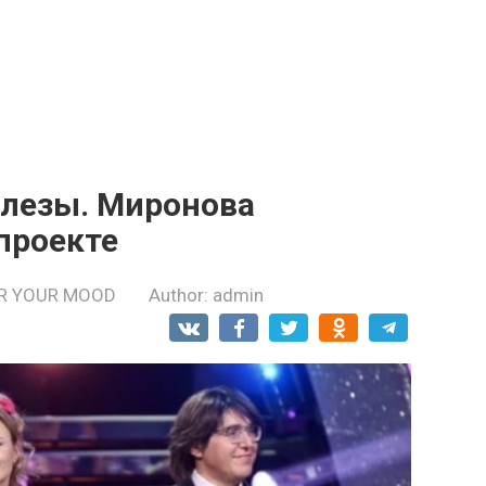
слезы. Миронова
проекте
R YOUR MOOD
Author:
admin