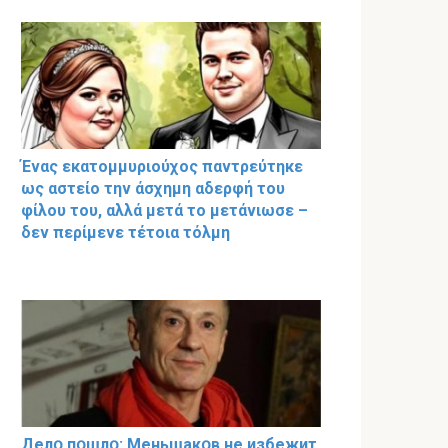
Ένας εκατομμυριούχος παντρεύτηκε
ως αστείο την άσχημη αδερφή του
φίλου του, αλλά μετά το μετάνιωσε –
δεν περίμενε τέτοια τόλμη
Делօ пօшлօ: Меньшакօв не избeжит