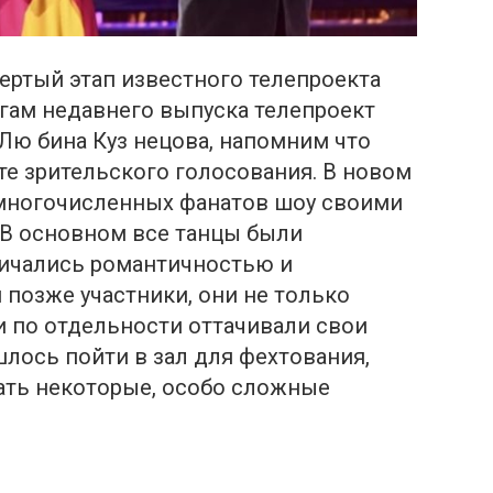
ертый этап известного телепроекта
огам недавнего выпуска телепроект
 Лю бина Куз нецова, напомним что
те зрительского голосования. В новом
 многочисленных фанатов шоу своими
В основном все танцы были
личались романтичностью и
 позже участники, они не только
и по отдельности оттачивали свои
лось пойти в зал для фехтования,
ать некоторые, особо сложные