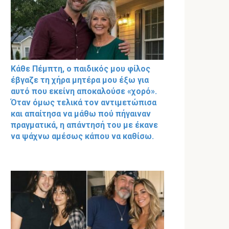
Κάθε Πέμπτη, ο παιδικός μου φίλος
έβγαζε τη χήρα μητέρα μου έξω για
αυτό που εκείνη αποκαλούσε «χορό».
Όταν όμως τελικά τον αντιμετώπισα
και απαίτησα να μάθω πού πήγαιναν
πραγματικά, η απάντησή του με έκανε
να ψάχνω αμέσως κάπου να καθίσω.