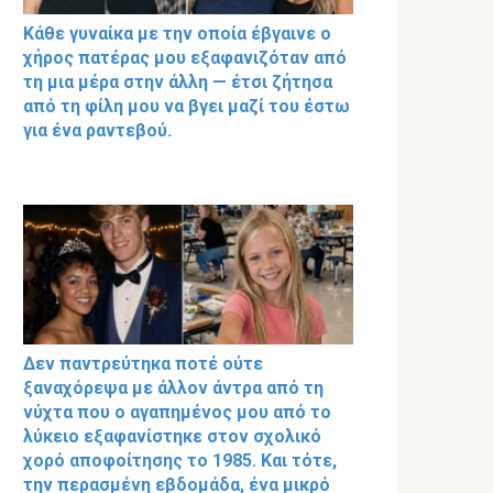
Κάθε γυναίκα με την οποία έβγαινε ο
χήρος πατέρας μου εξαφανιζόταν από
τη μια μέρα στην άλλη — έτσι ζήτησα
από τη φίλη μου να βγει μαζί του έστω
για ένα ραντεβού.
Δεν παντρεύτηκα ποτέ ούτε
ξαναχόρεψα με άλλον άντρα από τη
νύχτα που ο αγαπημένος μου από το
λύκειο εξαφανίστηκε στον σχολικό
χορό αποφοίτησης το 1985. Και τότε,
την περασμένη εβδομάδα, ένα μικρό