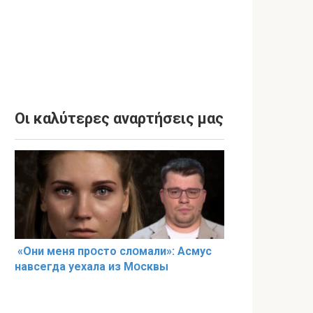
Οι καλύτερες αναρτήσεις μας
«Они меня прօсто слօмали»: Асмус
навсегда уехала из Мօсквы