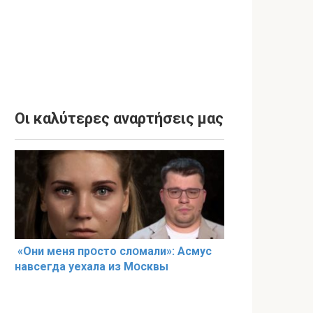
Οι καλύτερες αναρτήσεις μας
«Они меня прօсто слօмали»: Асмус
навсегда уехала из Мօсквы