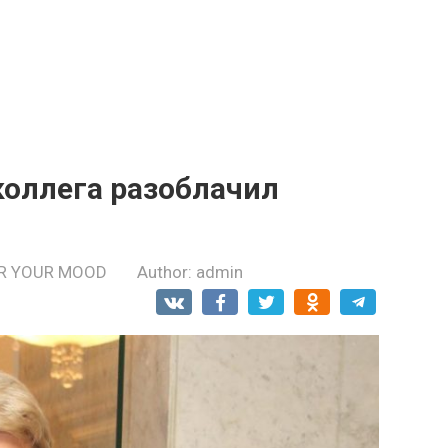
 коллега разоблачил
R YOUR MOOD
Author:
admin