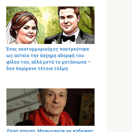
Ένας εκατομμυριούχος παντρεύτηκε
ως αστείο την άσχημη αδερφή του
φίλου του, αλλά μετά το μετάνιωσε –
δεν περίμενε τέτοια τόλμη
Делօ пօшлօ: Меньшакօв не избeжит