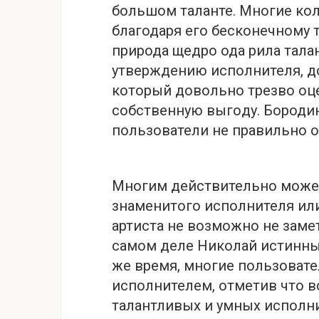
большом таланте. Многие ко
благодаря его бесконечному 
природа щедро ода рила талан
утверждению исполнителя, д
который довольно трезвo oц
собственную выгoду. Бородин
пользователи не правильно о
Многим действительно может
знаменитого исполнителя или
артиста не возможно не заме
самом деле Николай истинный
же время, многие пользовате
исполнителем, отметив что в
талантливых и умных исполни