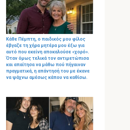
Κάθε Πέμπτη, ο παιδικός μου φίλος
έβγαζε τη χήρα μητέρα μου έξω για
αυτό που εκείνη αποκαλούσε «χορό».
Όταν όμως τελικά τον αντιμετώπισα
και απαίτησα να μάθω πού πήγαιναν
πραγματικά, η απάντησή του με έκανε
να ψάχνω αμέσως κάπου να καθίσω.