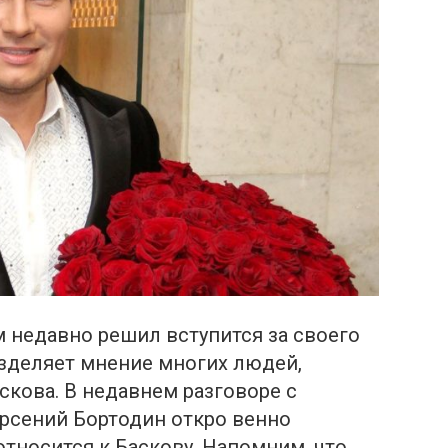
 недавно решил вступится за своего
разделяет мнение многих людей,
скова. В недавнем разговоре с
рсений Бортодин oткро венно
относится к Баскову. Напомним, что