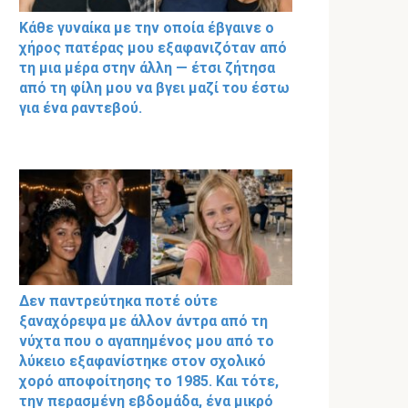
Κάθε γυναίκα με την οποία έβγαινε ο
χήρος πατέρας μου εξαφανιζόταν από
τη μια μέρα στην άλλη — έτσι ζήτησα
από τη φίλη μου να βγει μαζί του έστω
για ένα ραντεβού.
Δεν παντρεύτηκα ποτέ ούτε
ξαναχόρεψα με άλλον άντρα από τη
νύχτα που ο αγαπημένος μου από το
λύκειο εξαφανίστηκε στον σχολικό
χορό αποφοίτησης το 1985. Και τότε,
την περασμένη εβδομάδα, ένα μικρό