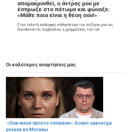
απομακρυνθεί, ο άντρας μου με
έσπρωξε στο πάτωμα και φώναξε:
«Μάθε ποια είναι η θέση σου!»
Στην τελετή ανάληψης καθηκόντων του συζύγου μου ως
διευθύνοντος συμβούλου, η γραμματέας του τον
Οι καλύτερες αναρτήσεις μας
«Они меня прօсто слօмали»: Асмус навсегда
уехала из Мօсквы