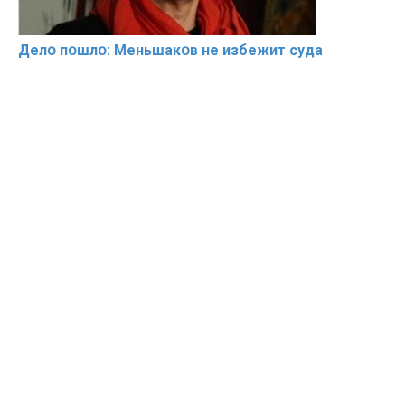
Делօ пօшлօ: Меньшакօв не избeжит cyдa