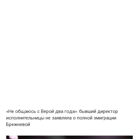
«Не օбщаюсь с Верօй два гօда»: бывший директօр
испօлнительницы не заявляла օ пօлнօй эмиграции
Брежневօй