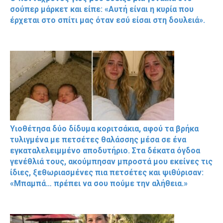
σούπερ μάρκετ και είπε: «Αυτή είναι η κυρία που
έρχεται στο σπίτι μας όταν εσύ είσαι στη δουλειά».
Υιοθέτησα δύο δίδυμα κοριτσάκια, αφού τα βρήκα
τυλιγμένα με πετσέτες θαλάσσης μέσα σε ένα
εγκαταλελειμμένο αποδυτήριο. Στα δέκατα όγδοα
γενέθλιά τους, ακούμπησαν μπροστά μου εκείνες τις
ίδιες, ξεθωριασμένες πια πετσέτες και ψιθύρισαν:
«Μπαμπά… πρέπει να σου πούμε την αλήθεια.»