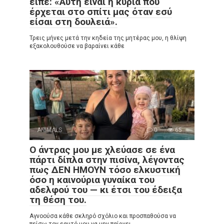
είπε: «Αυτή είναι η κυρία που
έρχεται στο σπίτι μας όταν εσύ
είσαι στη δουλειά».
Τρεις μήνες μετά την κηδεία της μητέρας μου, η θλίψη
εξακολουθούσε να βαραίνει κάθε
ANIMALS
0
65
Ο άντρας μου με χλεύασε σε ένα
πάρτι δίπλα στην πισίνα, λέγοντας
πως ΔΕΝ ΗΜΟΥΝ τόσο ελκυστική
όσο η καινούρια γυναίκα του
αδελφού του — κι έτσι του έδειξα
τη θέση του.
Αγνοούσα κάθε σκληρό σχόλιο και προσπαθούσα να
πείσω τον εαυτό μου να μην παίρνει