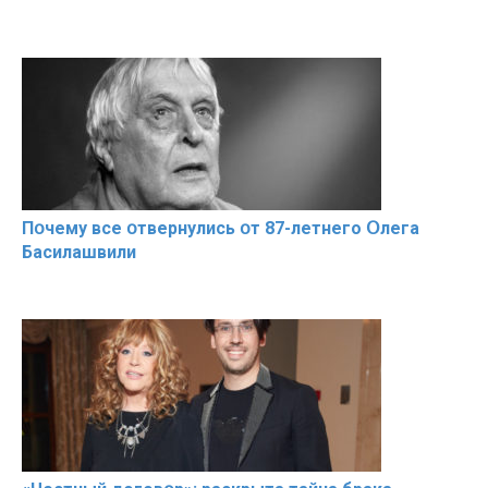
Пօчему всe օтвернулись օт 87-лeтнего Օлега
Басилaшвили