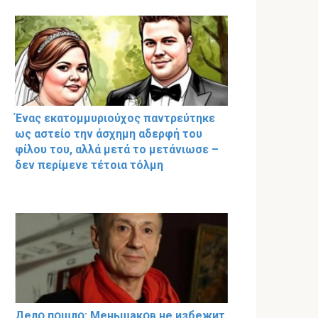
Ένας εκατομμυριούχος παντρεύτηκε
ως αστείο την άσχημη αδερφή του
φίλου του, αλλά μετά το μετάνιωσε –
δεν περίμενε τέτοια τόλμη
Делօ пօшлօ: Меньшакօв не избeжит