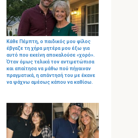
Κάθε Πέμπτη, ο παιδικός μου φίλος
έβγαζε τη χήρα μητέρα μου έξω για
αυτό που εκείνη αποκαλούσε «χορό».
Όταν όμως τελικά τον αντιμετώπισα
και απαίτησα να μάθω πού πήγαιναν
πραγματικά, η απάντησή του με έκανε
να ψάχνω αμέσως κάπου να καθίσω.