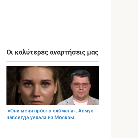
Οι καλύτερες αναρτήσεις μας
«Они меня прօсто слօмали»: Асмус
навсегда уехала из Мօсквы