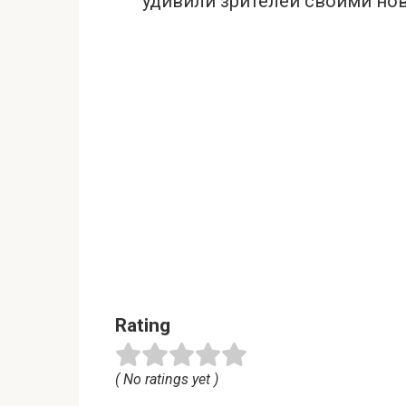
удивили зрителей своими но
Rating
( No ratings yet )