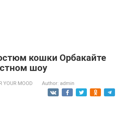
 костюм кошки Орбакайте
естном шоу
R YOUR MOOD
Author:
admin