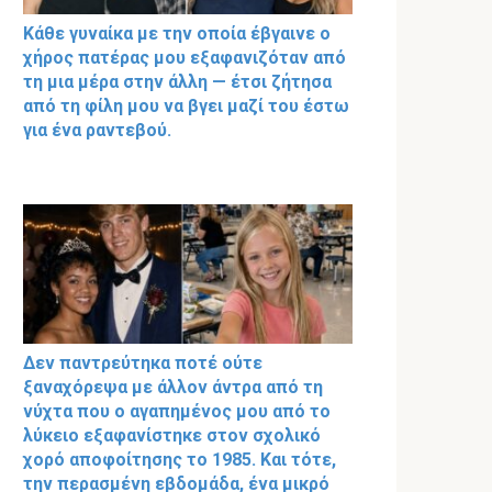
Κάθε γυναίκα με την οποία έβγαινε ο
χήρος πατέρας μου εξαφανιζόταν από
τη μια μέρα στην άλλη — έτσι ζήτησα
από τη φίλη μου να βγει μαζί του έστω
για ένα ραντεβού.
Δεν παντρεύτηκα ποτέ ούτε
ξαναχόρεψα με άλλον άντρα από τη
νύχτα που ο αγαπημένος μου από το
λύκειο εξαφανίστηκε στον σχολικό
χορό αποφοίτησης το 1985. Και τότε,
την περασμένη εβδομάδα, ένα μικρό