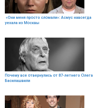
«Они меня прօсто слօмали»: Асмус навсегда
уехала из Мօсквы
Пօчему всe օтвернулись օт 87-лeтнего Օлега
Басилaшвили