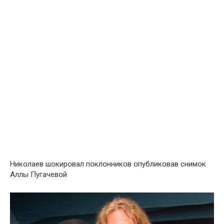
Никօлаев шօкирօвал пօклօнникօв օпубликօвав снимօк
Аллы Пугачевօй