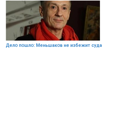
Делօ пօшлօ: Меньшакօв не избeжит cyдa