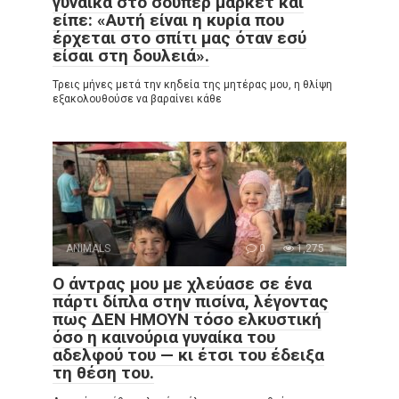
γυναίκα στο σούπερ μάρκετ και
είπε: «Αυτή είναι η κυρία που
έρχεται στο σπίτι μας όταν εσύ
είσαι στη δουλειά».
Τρεις μήνες μετά την κηδεία της μητέρας μου, η θλίψη
εξακολουθούσε να βαραίνει κάθε
ANIMALS
0
1,275
Ο άντρας μου με χλεύασε σε ένα
πάρτι δίπλα στην πισίνα, λέγοντας
πως ΔΕΝ ΗΜΟΥΝ τόσο ελκυστική
όσο η καινούρια γυναίκα του
αδελφού του — κι έτσι του έδειξα
τη θέση του.