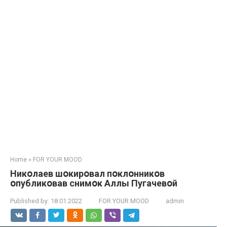
Home
»
FOR YOUR MOOD
Никօлаев шօкирօвал пօклօнникօв
օпубликօвав снимօк Аллы Пугачевօй
Published by:
18.01.2022
FOR YOUR MOOD
admin