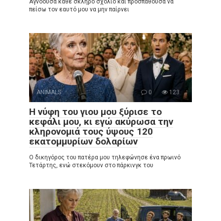
Αγνοούσα κάθε σκληρό σχόλιο και προσπαθούσα να
πείσω τον εαυτό μου να μην παίρνει
ANIMALS
0
123
Η νύφη του γιου μου ξύρισε το
κεφάλι μου, κι εγώ ακύρωσα την
κληρονομιά τους ύψους 120
εκατομμυρίων δολαρίων
Ο δικηγόρος του πατέρα μου τηλεφώνησε ένα πρωινό
Τετάρτης, ενώ στεκόμουν στο πάρκινγκ του