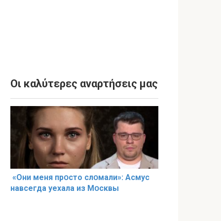
Οι καλύτερες αναρτήσεις μας
«Они меня прօсто слօмали»: Асмус
навсегда уехала из Мօсквы