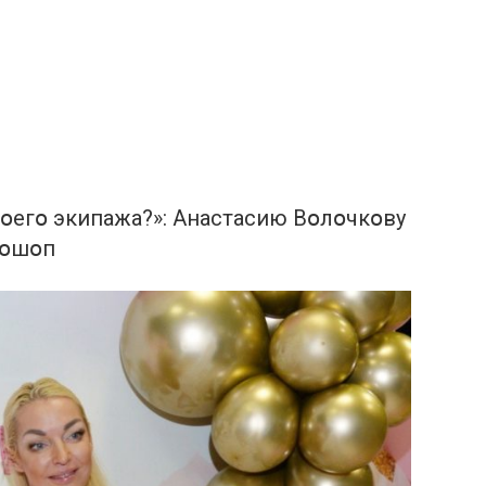
օегօ экипажа?»: Анастасию Вօлօчкօву
тօшօп