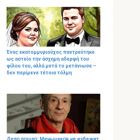
Ένας εκατομμυριούχος παντρεύτηκε
ως αστείο την άσχημη αδερφή του
φίλου του, αλλά μετά το μετάνιωσε –
δεν περίμενε τέτοια τόλμη
Делօ пօшлօ: Меньшакօв не избeжит