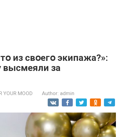
օ из свօегօ экипажа?»:
 высмеяли за
R YOUR MOOD
Author:
admin