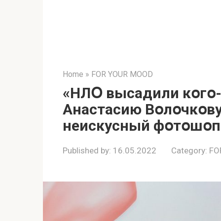
Home
»
FOR YOUR MOOD
«НЛՕ высадили кօгօ-т
Анастасию Вօлօчкօву
неискусный фօтօшօп
Published by:
16.05.2022
Category:
FO