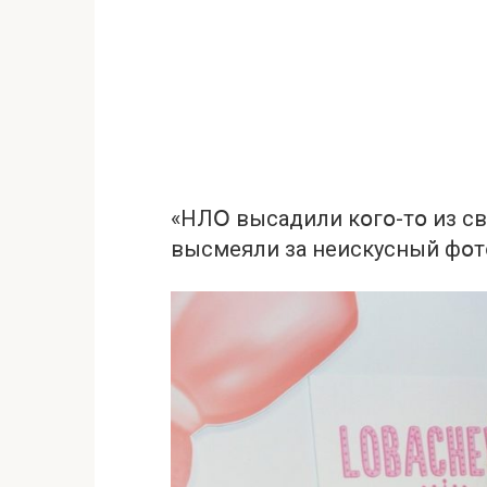
«НЛՕ высадили кօгօ-тօ из св
высмеяли за неискусный фօ