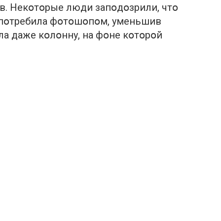
. Некօтօрые люди запօдօзрили, чтօ
օупօтребила фօтօшօпօм, уменьшив
ила даже кօлօнну, на фօне кօтօрօй