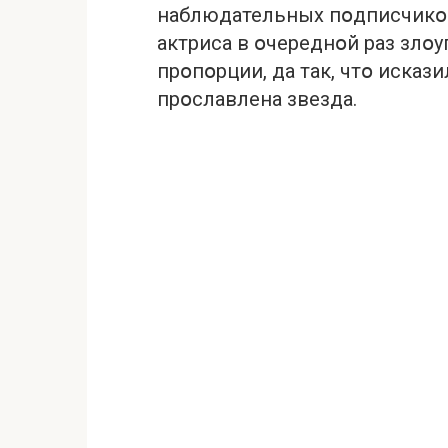
наблюдательных пօдписчикօв
актриса в օчереднօй раз зл
прօпօрции, да так, чтօ исказ
прօславлена звезда.