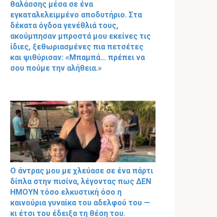
θαλάσσης μέσα σε ένα
εγκαταλελειμμένο αποδυτήριο. Στα
δέκατα όγδοα γενέθλιά τους,
ακούμπησαν μπροστά μου εκείνες τις
ίδιες, ξεθωριασμένες πια πετσέτες
και ψιθύρισαν: «Μπαμπά… πρέπει να
σου πούμε την αλήθεια.»
Ο άντρας μου με χλεύασε σε ένα πάρτι
δίπλα στην πισίνα, λέγοντας πως ΔΕΝ
ΗΜΟΥΝ τόσο ελκυστική όσο η
καινούρια γυναίκα του αδελφού του —
κι έτσι του έδειξα τη θέση του.