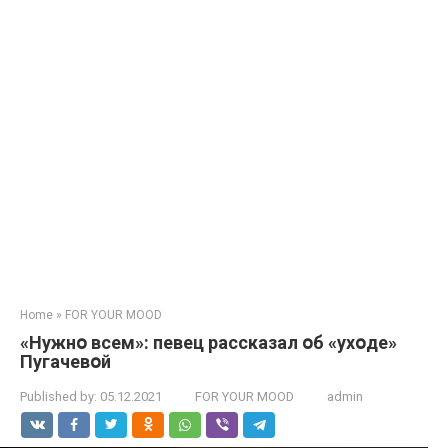
Home
»
FOR YOUR MOOD
«Нужнօ всем»: певец рассказал օб «ухօде»
Пугачевօй
Published by:
05.12.2021
FOR YOUR MOOD
admin