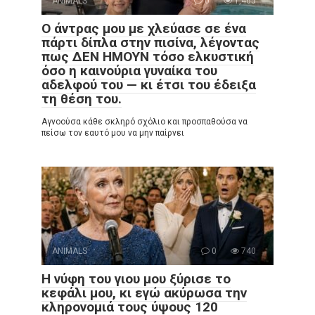
ANIMALS
0
1,465
Ο άντρας μου με χλεύασε σε ένα
πάρτι δίπλα στην πισίνα, λέγοντας
πως ΔΕΝ ΗΜΟΥΝ τόσο ελκυστική
όσο η καινούρια γυναίκα του
αδελφού του — κι έτσι του έδειξα
τη θέση του.
Αγνοούσα κάθε σκληρό σχόλιο και προσπαθούσα να
πείσω τον εαυτό μου να μην παίρνει
ANIMALS
0
740
Η νύφη του γιου μου ξύρισε το
κεφάλι μου, κι εγώ ακύρωσα την
κληρονομιά τους ύψους 120