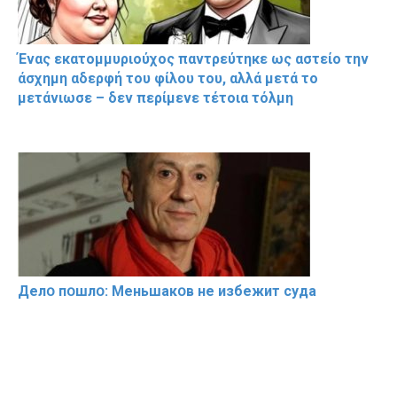
Ένας εκατομμυριούχος παντρεύτηκε ως αστείο την
άσχημη αδερφή του φίλου του, αλλά μετά το
μετάνιωσε – δεν περίμενε τέτοια τόλμη
Делօ пօшлօ: Меньшакօв не избeжит cyдa