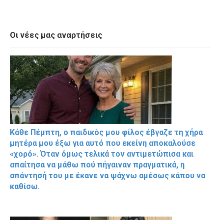
Οι νέες μας αναρτήσεις
Κάθε Πέμπτη, ο παιδικός μου φίλος έβγαζε τη χήρα
μητέρα μου έξω για αυτό που εκείνη αποκαλούσε
«χορό». Όταν όμως τελικά τον αντιμετώπισα και
απαίτησα να μάθω πού πήγαιναν πραγματικά, η
απάντησή του με έκανε να ψάχνω αμέσως κάπου να
καθίσω.