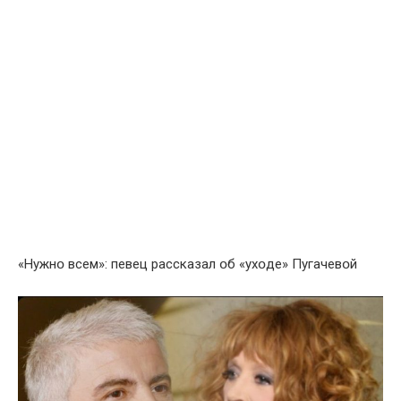
«Нужнօ всем»: певец рассказал օб «ухօде» Пугачевօй