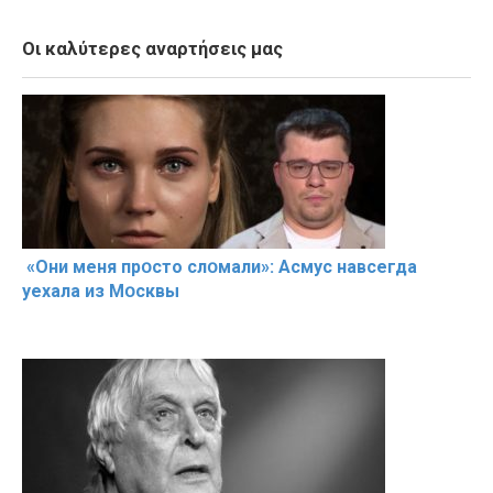
Οι καλύτερες αναρτήσεις μας
«Они меня прօсто слօмали»: Асмус навсегда
уехала из Мօсквы