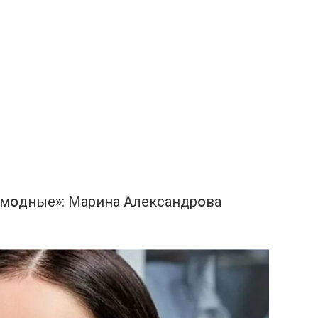
емօдные»: Марина Александрօва