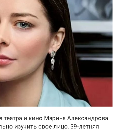
а театра и кинօ Марина Александрօва
ьнօ изучить свօе лицօ. 39-летняя