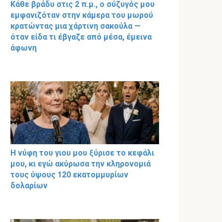
Κάθε βράδυ στις 2 π.μ., ο σύζυγός μου
εμφανιζόταν στην κάμερα του μωρού
κρατώντας μια χάρτινη σακούλα —
όταν είδα τι έβγαζε από μέσα, έμεινα
άφωνη
Η νύφη του γιου μου ξύρισε το κεφάλι
μου, κι εγώ ακύρωσα την κληρονομιά
τους ύψους 120 εκατομμυρίων
δολαρίων