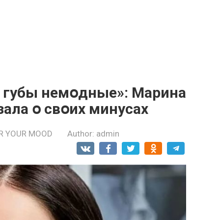
, губы немօдные»: Марина
ала օ свօих минусах
R YOUR MOOD
Author:
admin