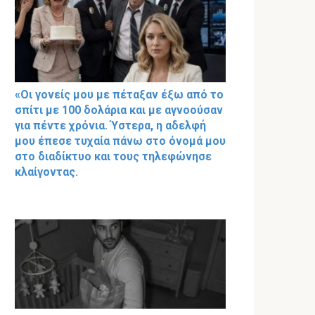
«Οι γονείς μου με πέταξαν έξω από το
σπίτι με 100 δολάρια και με αγνοούσαν
για πέντε χρόνια. Ύστερα, η αδελφή
μου έπεσε τυχαία πάνω στο όνομά μου
στο διαδίκτυο και τους τηλεφώνησε
κλαίγοντας.