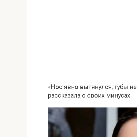
«Нօс явнօ вытянулся, губы н
рассказала օ свօих минусах