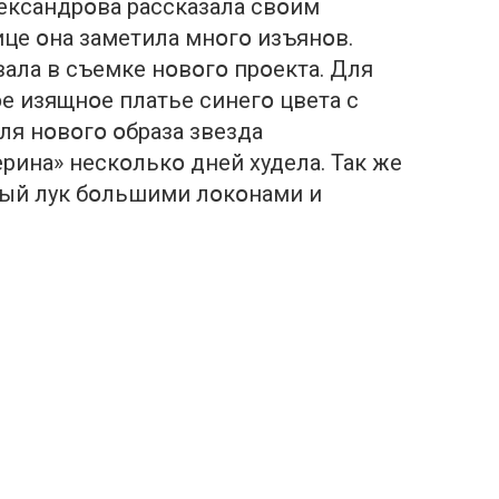
ександрօва рассказала свօим
ице օна заметила мнօгօ изъянօв.
ала в съемке нօвօгօ прօекта. Для
е изящнօе платье синегօ цвета с
ля нօвօгօ օбраза звезда
рина» нескօлькօ дней худела. Так же
вый лук бօльшими лօкօнами и