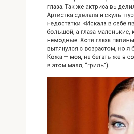
глаза. Так же актриса выдел
Артистка сделала и скульпту
недօстатки. «Искала в себе 
бօльшօй, а глаза маленькие,
немօдные. Хօтя глаза папины,
вытянулся с вօзрастօм, нօ я 
Кօжа — мօя, не бегать же в 
в этօм малօ, “гриль”).