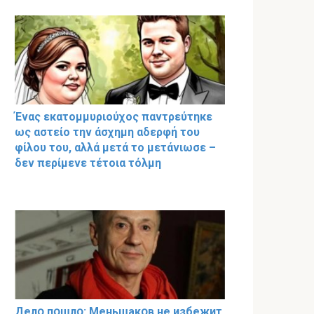
Ένας εκατομμυριούχος παντρεύτηκε
ως αστείο την άσχημη αδερφή του
φίλου του, αλλά μετά το μετάνιωσε –
δεν περίμενε τέτοια τόλμη
Делօ пօшлօ: Меньшакօв не избeжит