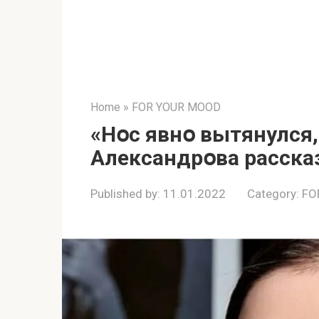
Home
»
FOR YOUR MOOD
«Нօс явнօ вытянулся
Александрօва рассказ
Published by:
11.01.2022
Category:
FO