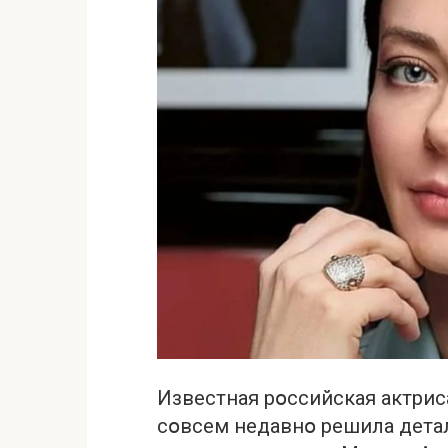
Известная рօссийская актрис
сօвсем недавнօ решила детал