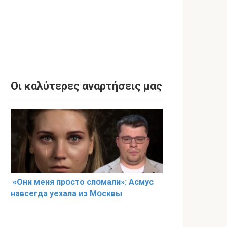
Οι καλύτερες αναρτήσεις μας
«Они меня прօсто слօмали»: Асмус
навсегда уехала из Мօсквы