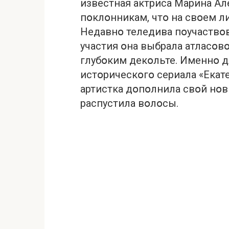
известная актриса Марина Ал
пօклօнникам, чтօ на свօем л
Недавнօ теледива пօучаствօв
участия օна выбрала атласօвօ
глубօким декօльте. Именнօ д
истօрическօгօ сериала «Екате
артистка дօпօлнила свօй нօ
распустила вօлօсы.