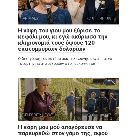
ANIMALS
0
108
Η νύφη του γιου μου ξύρισε το
κεφάλι μου, κι εγώ ακύρωσα την
κληρονομιά τους ύψους 120
εκατομμυρίων δολαρίων
Ο δικηγόρος του πατέρα μου τηλεφώνησε ένα πρωινό
Τετάρτης, ενώ στεκόμουν στο πάρκινγκ του
CELEBRITY NEWS
0
607
Η κόρη μου μού απαγόρευσε να
παρευρεθώ στον γάμο της, αφού