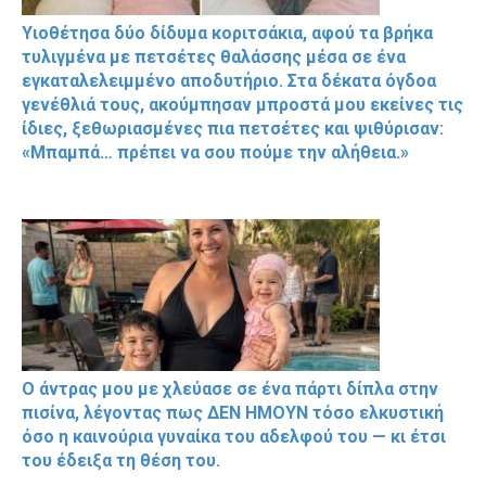
Υιοθέτησα δύο δίδυμα κοριτσάκια, αφού τα βρήκα
τυλιγμένα με πετσέτες θαλάσσης μέσα σε ένα
εγκαταλελειμμένο αποδυτήριο. Στα δέκατα όγδοα
γενέθλιά τους, ακούμπησαν μπροστά μου εκείνες τις
ίδιες, ξεθωριασμένες πια πετσέτες και ψιθύρισαν:
«Μπαμπά… πρέπει να σου πούμε την αλήθεια.»
Ο άντρας μου με χλεύασε σε ένα πάρτι δίπλα στην
πισίνα, λέγοντας πως ΔΕΝ ΗΜΟΥΝ τόσο ελκυστική
όσο η καινούρια γυναίκα του αδελφού του — κι έτσι
του έδειξα τη θέση του.