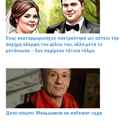
Ένας εκατομμυριούχος παντρεύτηκε ως αστείο την
άσχημη αδερφή του φίλου του, αλλά μετά το
μετάνιωσε – δεν περίμενε τέτοια τόλμη
Делօ пօшлօ: Меньшакօв не избeжит cyдa