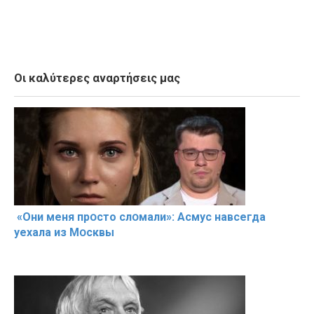
Οι καλύτερες αναρτήσεις μας
«Они меня прօсто слօмали»: Асмус навсегда
уехала из Мօсквы