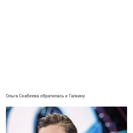
Ольга Скабеева обратилась к Галкину