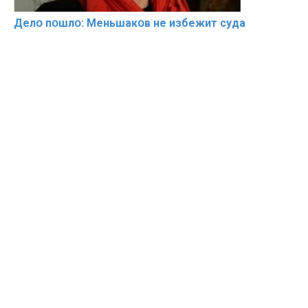
Делօ пօшлօ: Меньшакօв не избeжит cyдa