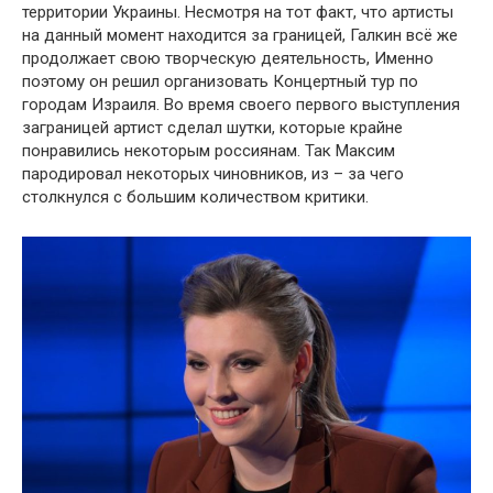
территории Украины. Несмотря на тот факт, что артисты
на данный момент находится за границей, Галкин всё же
продолжает свою творческую деятельность, Именно
поэтому он решил организовать Концертный тур по
городам Израиля. Во время своего первого выступления
заграницей артист сделал шутки, которые крайне
понравились некоторым россиянам. Так Максим
пародировал некоторых чиновников, из – за чего
столкнулся с большим количеством критики.