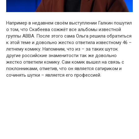
Например в недавнем своём выступлении Галкин пошутил
о том, что Скабеева сожжёт все альбомы известной
группы ABBA. После этого сама Ольга решила обратиться
к этой теме и довольно жестко ответила известному 46 –
летнему комику. Напомним, что из – за таких шуток
другие российские знаменитости так же довольно
жестко ответили комику. Сам комик вышел на связь с
поклонниками, отметив, что он является сатириком и
сочинять шутки – является его профессией.