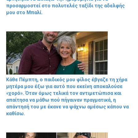
προσαρμοστεί στο πολυτελές ταξίδι της αδελφής
μου στο Μπαλί.
Κάθε Πέμπτη, ο παιδικός μου φίλος έβγαζε τη χήρα
μητέρα μου έξω για αυτό που εκείνη αποκαλούσε
«χορό». Όταν όμως τελικά τον αντιμετώπισα και
απαίτησα να μάθω πού πήγαιναν πραγματικά, η
απάντησή του με έκανε να ψάχνω αμέσως κάπου να
καθίσω.