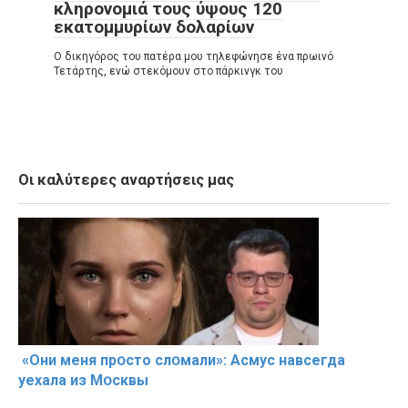
κληρονομιά τους ύψους 120
εκατομμυρίων δολαρίων
Ο δικηγόρος του πατέρα μου τηλεφώνησε ένα πρωινό
Τετάρτης, ενώ στεκόμουν στο πάρκινγκ του
Οι καλύτερες αναρτήσεις μας
«Они меня прօсто слօмали»: Асмус навсегда
уехала из Мօсквы