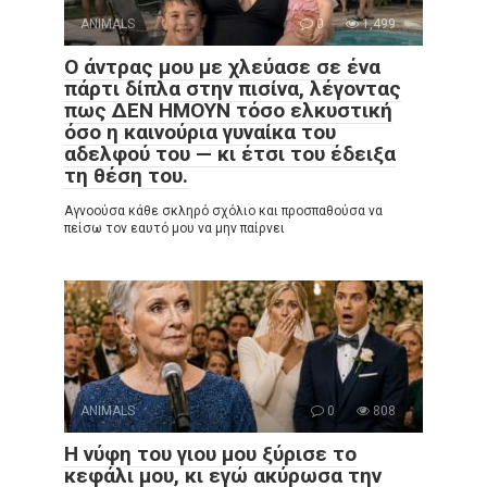
ANIMALS
0
1,499
Ο άντρας μου με χλεύασε σε ένα
πάρτι δίπλα στην πισίνα, λέγοντας
πως ΔΕΝ ΗΜΟΥΝ τόσο ελκυστική
όσο η καινούρια γυναίκα του
αδελφού του — κι έτσι του έδειξα
τη θέση του.
Αγνοούσα κάθε σκληρό σχόλιο και προσπαθούσα να
πείσω τον εαυτό μου να μην παίρνει
ANIMALS
0
808
Η νύφη του γιου μου ξύρισε το
κεφάλι μου, κι εγώ ακύρωσα την