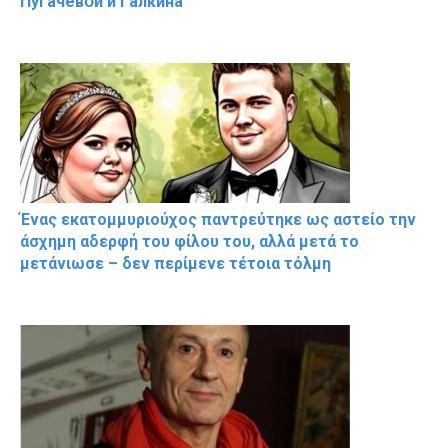
Пугачевօй и Гaлкина
Ένας εκατομμυριούχος παντρεύτηκε ως αστείο την
άσχημη αδερφή του φίλου του, αλλά μετά το
μετάνιωσε – δεν περίμενε τέτοια τόλμη