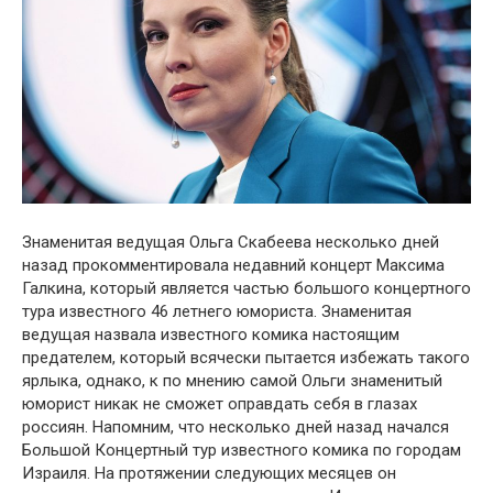
Знаменитая ведущая Ольга Скабеева несколько дней
назад прокомментировала недавний концерт Максима
Галкина, который является частью большого концертного
тура известного 46 летнего юмориста. Знаменитая
ведущая назвала известного комика настоящим
предателем, который всячески пытается избежать такого
ярлыка, однако, к по мнению самой Ольги знаменитый
юморист никак не сможет оправдать себя в глазах
россиян. Напомним, что несколько дней назад начался
Большой Концертный тур известного комика по городам
Израиля. На протяжении следующих месяцев он