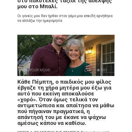
στο πολυτελές ταξίδι της αδελφής
μου στο Μπαλί.
Οι γονείς μου δεν ήρθαν στον γάμο μου επειδή αρνήθηκα
να αλλάξω την ημερομηνία
FOR YOUR MOOD
0
101
Κάθε Πέμπτη, ο παιδικός μου φίλος
έβγαζε τη χήρα μητέρα μου έξω για
αυτό που εκείνη αποκαλούσε
«χορό». Όταν όμως τελικά τον
αντιμετώπισα και απαίτησα να μάθω
πού πήγαιναν πραγματικά, η
απάντησή του με έκανε να ψάχνω
αμέσως κάπου να καθίσω.