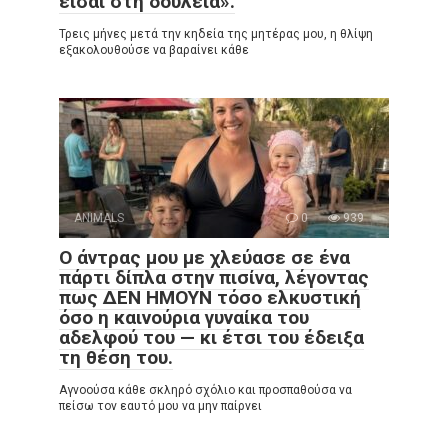
είσαι στη δουλειά».
Τρεις μήνες μετά την κηδεία της μητέρας μου, η θλίψη
εξακολουθούσε να βαραίνει κάθε
ANIMALS
0
939
Ο άντρας μου με χλεύασε σε ένα
πάρτι δίπλα στην πισίνα, λέγοντας
πως ΔΕΝ ΗΜΟΥΝ τόσο ελκυστική
όσο η καινούρια γυναίκα του
αδελφού του — κι έτσι του έδειξα
τη θέση του.
Αγνοούσα κάθε σκληρό σχόλιο και προσπαθούσα να
πείσω τον εαυτό μου να μην παίρνει