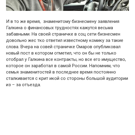
И в то же время, знаменитому бизнесмену заявления
Галкина о финансовых трудностях кажутся весьма
забавными. На своей страничке в соц сети бизнесмен
довольно жес тко ответил известному комику за такие
слова. Вчера на совей страничке Омаров опубликовал
новый пост в котором отметил, что он бы не только
отобрал у Галкина все контракты, но все его имущество,
которое он заработал в самой России. Напомним, что
семья знаменитостей в последнее время постоянно
сталкивается с крит икой со стороны большой аудитории
из – за отъезда.