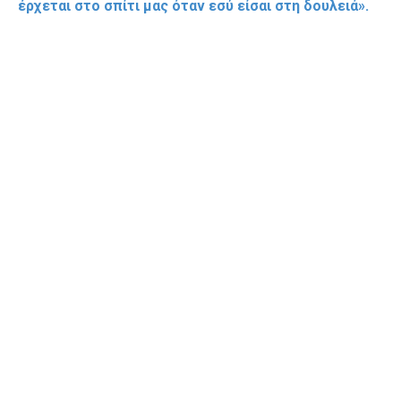
έρχεται στο σπίτι μας όταν εσύ είσαι στη δουλειά».