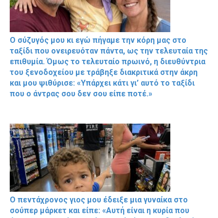
Ο σύζυγός μου κι εγώ πήγαμε την κόρη μας στο
ταξίδι που ονειρευόταν πάντα, ως την τελευταία της
επιθυμία. Όμως το τελευταίο πρωινό, η διευθύντρια
του ξενοδοχείου με τράβηξε διακριτικά στην άκρη
και μου ψιθύρισε: «Υπάρχει κάτι γι’ αυτό το ταξίδι
που ο άντρας σου δεν σου είπε ποτέ.»
Ο πεντάχρονος γιος μου έδειξε μια γυναίκα στο
σούπερ μάρκετ και είπε: «Αυτή είναι η κυρία που