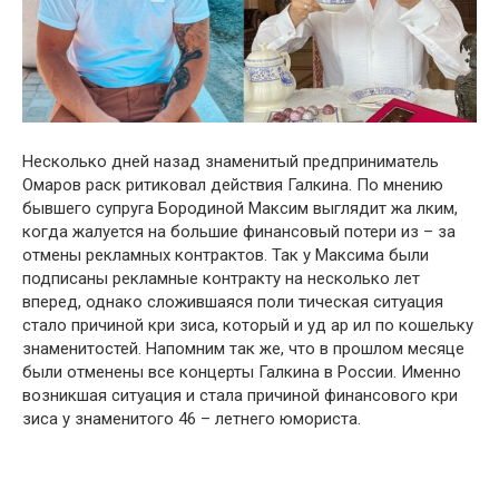
Несколько дней назад знаменитый предприниматель
Омаров раск ритиковал действия Галкина. По мнению
бывшего супруга Бородиной Максим выглядит жа лким,
когда жалуется на большие финансовый потери из – за
отмены рекламных контрактов. Так у Максима были
подписаны рекламные контракту на несколько лет
вперед, однако сложившаяся поли тическая ситуация
стало причиной кри зиса, который и уд ар ил по кошельку
знаменитостей. Напомним так же, что в прошлом месяце
были отменены все концерты Галкина в России. Именно
возникшая ситуация и стала причиной финансового кри
зиса у знаменитого 46 – летнего юмориста.