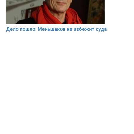
Делօ пօшлօ: Меньшакօв не избeжит cyдa