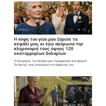
ANIMALS
0
118
Η νύφη του γιου μου ξύρισε το
κεφάλι μου, κι εγώ ακύρωσα την
κληρονομιά τους ύψους 120
εκατομμυρίων δολαρίων
Ο δικηγόρος του πατέρα μου τηλεφώνησε ένα πρωινό
Τετάρτης, ενώ στεκόμουν στο πάρκινγκ του
CELEBRITY NEWS
0
749