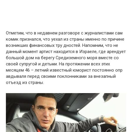
Отметим, что в недавнем разговоре с журналистами сам
комик признался, что уехал из страны именно по причине
возникших финансовых тру дностей. Напомним, что не
данный момент артист находится в Израеле, где арендует
большой дом на берегу Средиземного моря вместе со
своей супругой и детьми. На протяжении всех этих
месяцем 46 – летний известный юморист постоянно опр
авдываля перед своими поклонниками за внезапный
отъезд из страны.