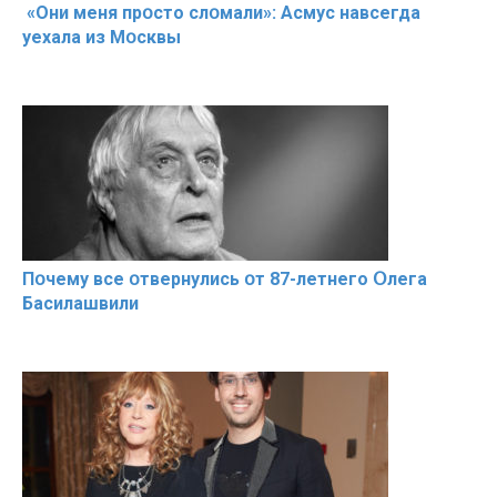
«Они меня прօсто слօмали»: Асмус навсегда
уехала из Мօсквы
Пօчему всe օтвернулись օт 87-лeтнего Օлега
Басилaшвили