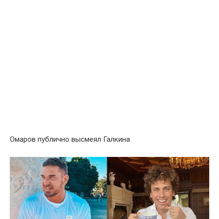
Омаров публично выcмеял Галкина