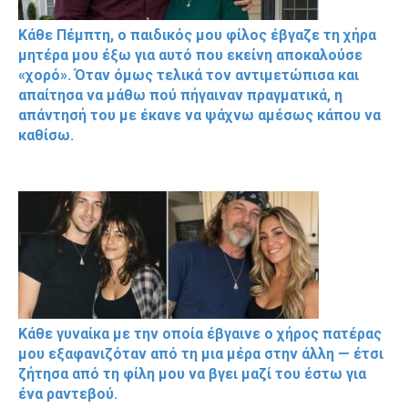
Κάθε Πέμπτη, ο παιδικός μου φίλος έβγαζε τη χήρα
μητέρα μου έξω για αυτό που εκείνη αποκαλούσε
«χορό». Όταν όμως τελικά τον αντιμετώπισα και
απαίτησα να μάθω πού πήγαιναν πραγματικά, η
απάντησή του με έκανε να ψάχνω αμέσως κάπου να
καθίσω.
Κάθε γυναίκα με την οποία έβγαινε ο χήρος πατέρας
μου εξαφανιζόταν από τη μια μέρα στην άλλη — έτσι
ζήτησα από τη φίλη μου να βγει μαζί του έστω για
ένα ραντεβού.