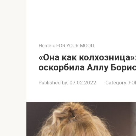
Home
»
FOR YOUR MOOD
«Она как колхозница»
оскорбила Аллу Бори
Published by:
07.02.2022
Category:
FO