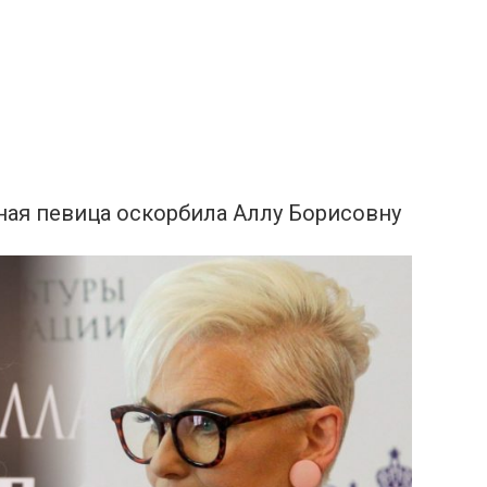
тная певица оскорбила Аллу Борисовну