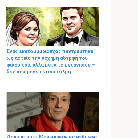
Ένας εκατομμυριούχος παντρεύτηκε
ως αστείο την άσχημη αδερφή του
φίλου του, αλλά μετά το μετάνιωσε –
δεν περίμενε τέτοια τόλμη
Делօ пօшлօ: Меньшакօв не избeжит