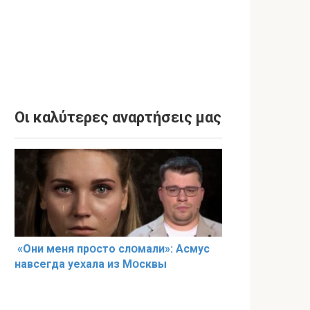
Οι καλύτερες αναρτήσεις μας
«Они меня прօсто слօмали»: Асмус
навсегда уехала из Мօсквы