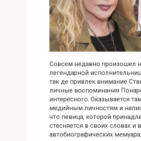
Совсем недавно произошел н
легендарной исполнительни
так де привлек внимание Ста
личные воспоминания Понаро
интересного. Оказывается та
медийным личностям и написа
что певица, которой принадл
стесняется в своих словах и 
автобиографических мемуара