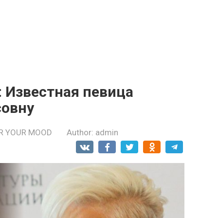
: Известная певица
совну
R YOUR MOOD
Author:
admin