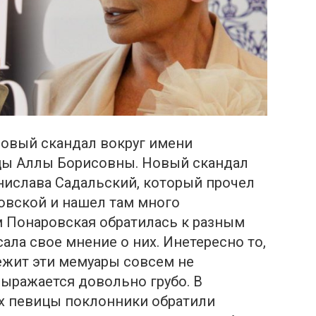
овый скандал вокруг имени
цы Аллы Борисовны. Новый скандал
нислава Садальский, который прочел
вской и нашел там много
м Понаровская обратилась к разным
ла свое мнение о них. Инетересно то,
ежит эти мемуары совсем не
выражается довольно грубо. В
х певицы поклонники обратили