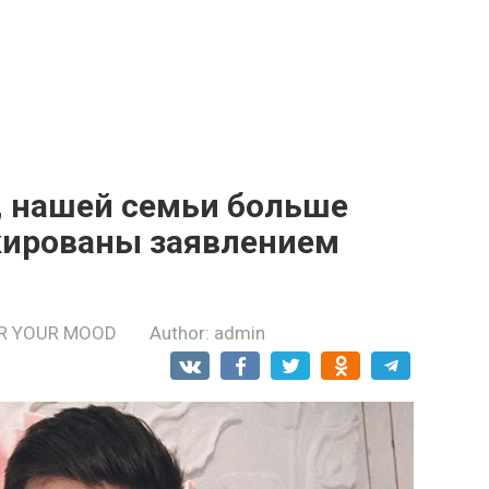
, нашей семьи больше
кированы заявлением
R YOUR MOOD
Author:
admin