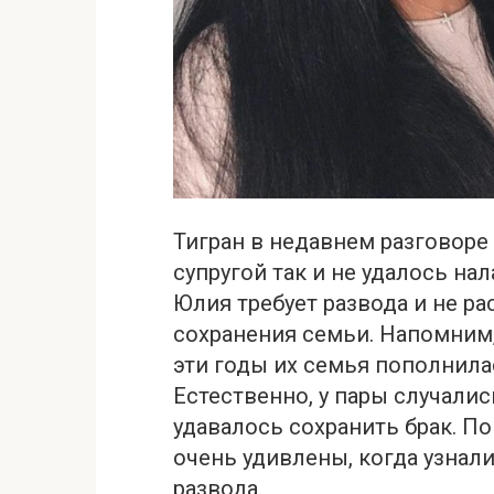
Тигран в недавнем разговоре 
супругой так и не удалось н
Юлия требует развода и не р
сохранения семьи. Напомним, 
эти годы их семья пополнил
Естественно, у пары случали
удавалось сохранить брак. П
очень удивлены, когда узнали 
развода.