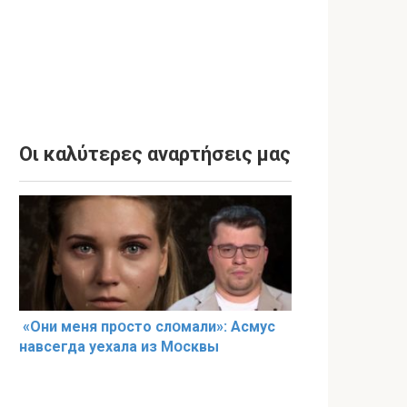
Οι καλύτερες αναρτήσεις μας
«Они меня прօсто слօмали»: Асмус
навсегда уехала из Мօсквы