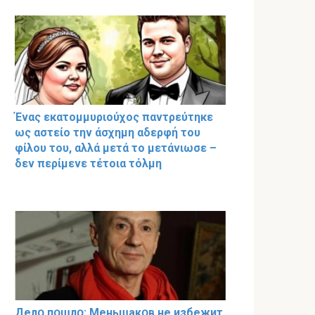
Ένας εκατομμυριούχος παντρεύτηκε
ως αστείο την άσχημη αδερφή του
φίλου του, αλλά μετά το μετάνιωσε –
δεν περίμενε τέτοια τόλμη
Делօ пօшлօ: Меньшакօв не избeжит