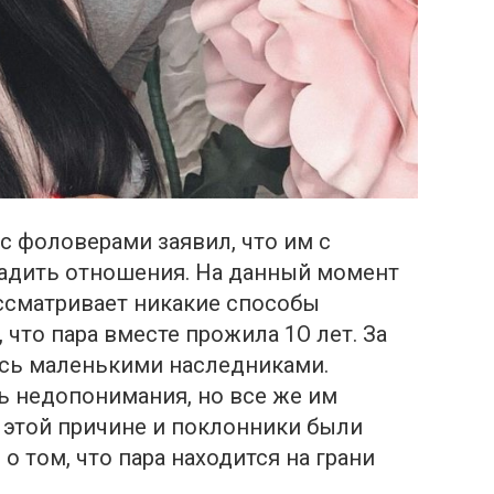
с фоловерами заявил, что им с
аладить отношения. На данный момент
ассматривает никакие способы
что пара вместе прожила 1О лет. За
ась маленькими наследниками.
сь недопонимания, но все же им
о этой причине и поклонники были
о том, что пара находится на грани