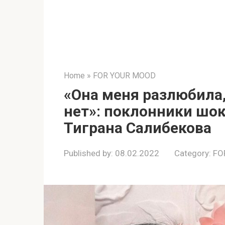
Home
»
FOR YOUR MOOD
«Она меня разлюбила
нет»: поклонники шо
Тиграна Салибекова
Published by:
08.02.2022
Category:
FO