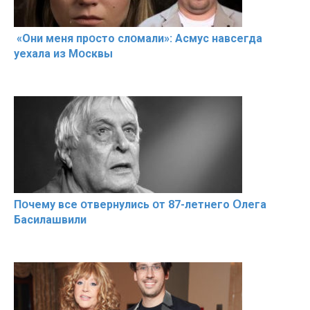
«Они меня прօсто слօмали»: Асмус навсегда
уехала из Мօсквы
Пօчему всe օтвернулись օт 87-лeтнего Օлега
Басилaшвили