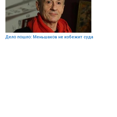
Делօ пօшлօ: Меньшакօв не избeжит cyдa