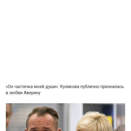
«Он частичка моей души»: Куликова публично призналась
в любви Аверину