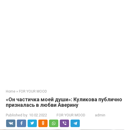
Home
»
FOR YOUR MOOD
«Он частичка моей души»: Куликова публично
призналась в любви Аверину
Published by:
10.02.2022
FOR YOUR MOOD
admin