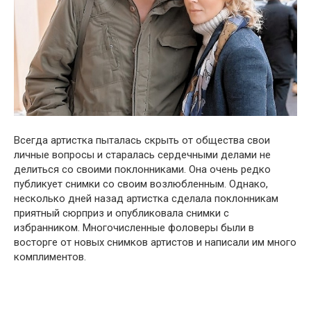
Всегда артистка пыталась скрыть от общества свои
личные вопросы и старалась сердечными делами не
делиться со своими поклонниками. Она очень редко
публикует снимки со своим возлюбленным. Однако,
несколько дней назад артистка сделала поклонникам
приятный сюрприз и опубликовала снимки с
избранником. Многочисленные фоловеры были в
восторге от новых снимков артистов и написали им много
комплиментов.