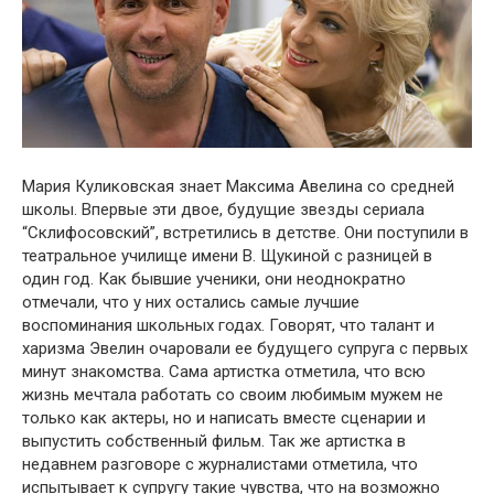
Мария Куликовская знает Максима Авелина со средней
школы. Впервые эти двое, будущие звезды сериала
“Склифосовский”, встретились в детстве. Они поступили в
театральное училище имени В. Щукиной с разницей в
один год. Как бывшие ученики, они неоднократно
отмечали, что у них остались самые лучшие
воспоминания школьных годах. Говорят, что талант и
харизма Эвелин очаровали ее будущего супруга с первых
минут знакомства. Сама артистка отметила, что всю
жизнь мечтала работать со своим любимым мужем не
только как актеры, но и написать вместе сценарии и
выпустить собственный фильм. Так же артистка в
недавнем разговоре с журналистами отметила, что
испытывает к супругу такие чувства, что на возможно