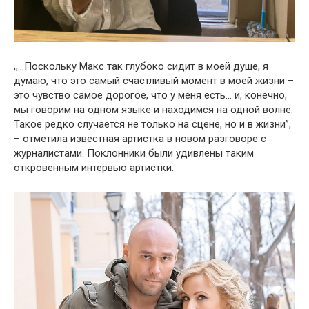
,,…Поскольку Макс так глубоко сидит в моей душе, я
думаю, что это самый счастливый момент в моей жизни –
это чувство самое дорогое, что у меня есть… и, конечно,
мы говорим на одном языке и находимся на одной волне.
Такое редко случается не только на сцене, но и в жизни”,
– отметила известная артистка в новом разговоре с
журналистами. Поклонники были удивлены таким
откровенным интервью артистки.