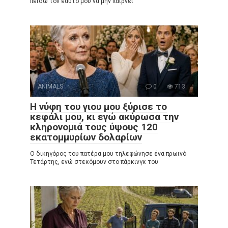
πείσω τον εαυτό μου να μην παίρνει
ANIMALS
0
713
Η νύφη του γιου μου ξύρισε το
κεφάλι μου, κι εγώ ακύρωσα την
κληρονομιά τους ύψους 120
εκατομμυρίων δολαρίων
Ο δικηγόρος του πατέρα μου τηλεφώνησε ένα πρωινό
Τετάρτης, ενώ στεκόμουν στο πάρκινγκ του