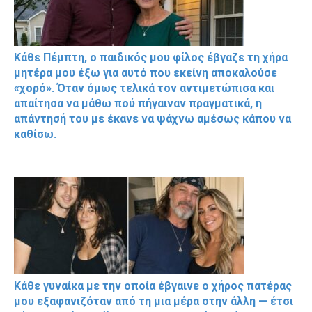
Κάθε Πέμπτη, ο παιδικός μου φίλος έβγαζε τη χήρα
μητέρα μου έξω για αυτό που εκείνη αποκαλούσε
«χορό». Όταν όμως τελικά τον αντιμετώπισα και
απαίτησα να μάθω πού πήγαιναν πραγματικά, η
απάντησή του με έκανε να ψάχνω αμέσως κάπου να
καθίσω.
Κάθε γυναίκα με την οποία έβγαινε ο χήρος πατέρας
μου εξαφανιζόταν από τη μια μέρα στην άλλη — έτσι