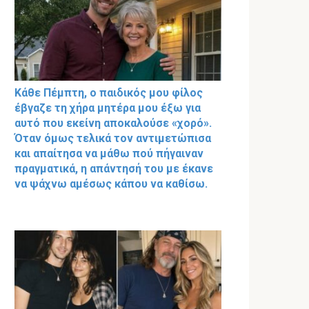
Κάθε Πέμπτη, ο παιδικός μου φίλος
έβγαζε τη χήρα μητέρα μου έξω για
αυτό που εκείνη αποκαλούσε «χορό».
Όταν όμως τελικά τον αντιμετώπισα
και απαίτησα να μάθω πού πήγαιναν
πραγματικά, η απάντησή του με έκανε
να ψάχνω αμέσως κάπου να καθίσω.