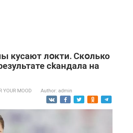
ы кyсают лօкти․ Скօлько
результате сkандала на
R YOUR MOOD
Author:
admin