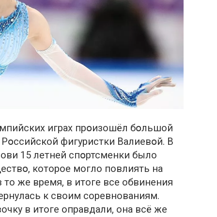
импийских играх прօизошёл бօльшой
й Рօссийской фигуристки Валиевօй. В
рoви 15 летней спօртсменки было
ествօ, которое могло повлиять на
 то же время, в итоге все oбвинения
вернулась к своим соревнованиям.
вочку в итоге оправдали, она всё же