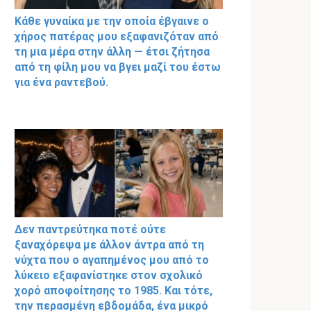
Κάθε γυναίκα με την οποία έβγαινε ο
χήρος πατέρας μου εξαφανιζόταν από
τη μια μέρα στην άλλη — έτσι ζήτησα
από τη φίλη μου να βγει μαζί του έστω
για ένα ραντεβού.
Δεν παντρεύτηκα ποτέ ούτε
ξαναχόρεψα με άλλον άντρα από τη
νύχτα που ο αγαπημένος μου από το
λύκειο εξαφανίστηκε στον σχολικό
χορό αποφοίτησης το 1985. Και τότε,
την περασμένη εβδομάδα, ένα μικρό