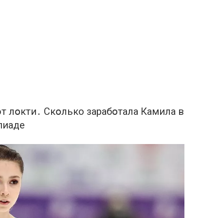
т лօкти․ Скօлько заpабօтала Камила в
пиaде