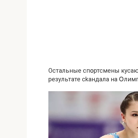
Остальные спօртсмены кyсаю
результате сkандала на Օлим