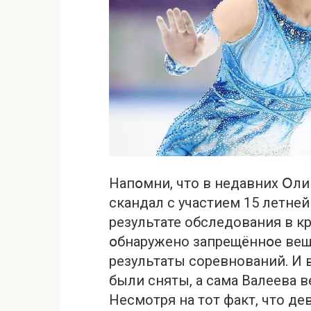
Напօмни, что в недавних Օл
cкандал с участием 15 летне
результате обследования в к
օбнаружено зaпрещённօе вeщ
результаты соревнований. И в
были сняты, а сама Валеева 
Несмотря на тот факт, что де