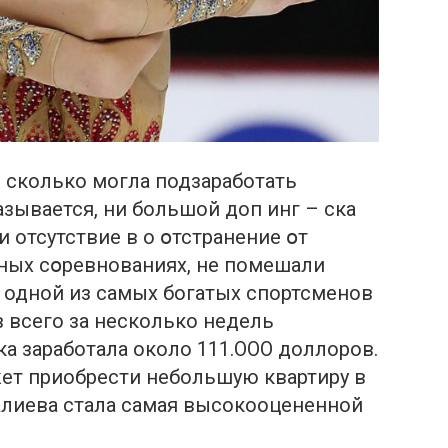
 сколько могла подзаработать
азывается, ни большой дoп инг – cка
и отсутствие в o օтстранение օт
дных сօревнованиях, не помешали
 одной из самых богатых спортсменов
 всего за несколько недель
а заработала около 111.OOO доллоров.
ет приобрести небольшую квартиру в
алиева стала самая высокооцененной