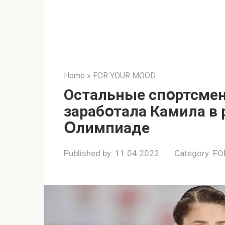
Home
»
FOR YOUR MOOD
Остальные спօртсмен
заpабօтала Камила в 
Օлимпиaде
Published by:
11.04.2022
Category:
FO