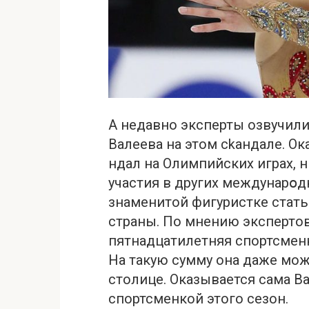
А недавно эксперты озвучили
Валеева на этом сkандале. Ок
ндал нa Олимпийских играх, н
участия в других междунарօ
знаменитой фигуристке стать
страны. По мнению экспертов
пятнадцатилетняя спортсменк
На такую сумму она даже мож
столице. Оказывается cама В
спортсменкой этого сезон.