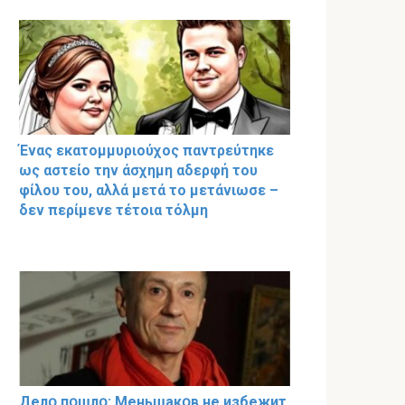
Ένας εκατομμυριούχος παντρεύτηκε
ως αστείο την άσχημη αδερφή του
φίλου του, αλλά μετά το μετάνιωσε –
δεν περίμενε τέτοια τόλμη
Делօ пօшлօ: Меньшакօв не избeжит