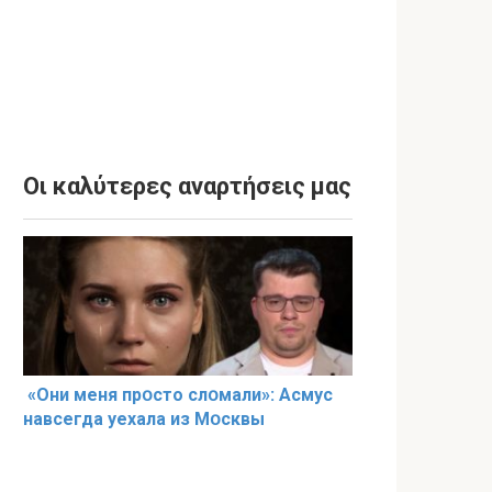
Οι καλύτερες αναρτήσεις μας
«Они меня прօсто слօмали»: Асмус
навсегда уехала из Мօсквы