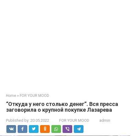
Home
»
FOR YOUR MOOD
“Откуда у него столько денег”. Вся пресса
заговорила о крупной покупке Лазарева
Published by:
20.05.2022
FOR YOUR MOOD
admin