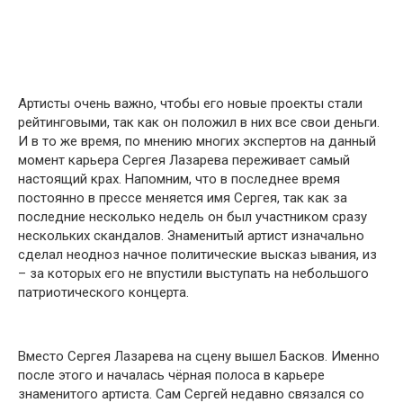
Артисты очень важно, чтобы его новые проекты стали
рейтинговыми, так как он положил в них все свои деньги.
И в то же время, по мнению многих экспертов на данный
момент карьера Сергея Лазарева переживает самый
настоящий крах. Напомним, что в последнее время
постоянно в прессе меняется имя Сергея, так как за
последние несколько недель он был участником сразу
нескольких скандалов. Знаменитый артист изначально
сделал неодноз начное политические высказ ывания, из
– за которых его не впустили выступать на небольшого
патриотического концерта.
Вместо Сергея Лазарева на сцену вышел Басков. Именно
после этого и началась чёрная полоса в карьере
знаменитого артиста. Сам Сергей недавно связался со