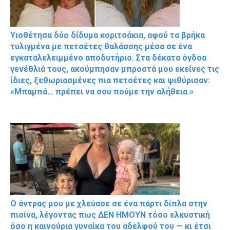
Υιοθέτησα δύο δίδυμα κοριτσάκια, αφού τα βρήκα
τυλιγμένα με πετσέτες θαλάσσης μέσα σε ένα
εγκαταλελειμμένο αποδυτήριο. Στα δέκατα όγδοα
γενέθλιά τους, ακούμπησαν μπροστά μου εκείνες τις
ίδιες, ξεθωριασμένες πια πετσέτες και ψιθύρισαν:
«Μπαμπά… πρέπει να σου πούμε την αλήθεια.»
Ο άντρας μου με χλεύασε σε ένα πάρτι δίπλα στην
πισίνα, λέγοντας πως ΔΕΝ ΗΜΟΥΝ τόσο ελκυστική
όσο η καινούρια γυναίκα του αδελφού του — κι έτσι