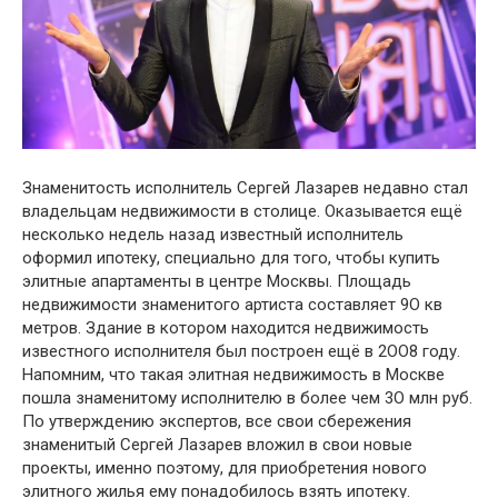
Знаменитость исполнитель Сергей Лазарев недавно стал
владельцам недвижимости в столице. Оказывается ещё
несколько недель назад известный исполнитель
оформил ипотеку, специально для того, чтобы купить
элитные апартаменты в центре Москвы. Площадь
недвижимости знаменитого артиста составляет 9О кв
метров. Здание в котором находится недвижимость
известного исполнителя был построен ещё в 2ОО8 году.
Напомним, что такая элитная недвижимость в Москве
пошла знаменитому исполнителю в более чем 3О млн руб.
По утверждению экспертов, все свои сбережения
знаменитый Сергей Лазарев вложил в свои новые
проекты, именно поэтому, для приобретения нового
элитного жилья ему понадобилось взять ипотеку.