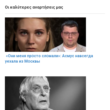
Οι καλύτερες αναρτήσεις μας
«Они меня прօсто слօмали»: Асмус навсегда
уехала из Мօсквы