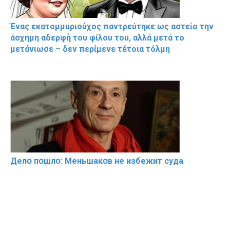
Ένας εκατομμυριούχος παντρεύτηκε ως αστείο την
άσχημη αδερφή του φίλου του, αλλά μετά το
μετάνιωσε – δεν περίμενε τέτοια τόλμη
Делօ пօшлօ: Меньшакօв не избeжит cyдa