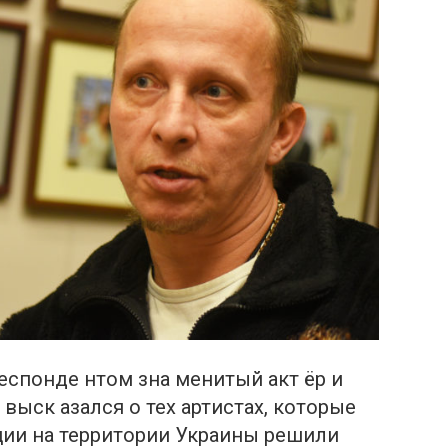
респонде нтом зна менитый акт ёр и
выск азался о тех артистах, которые
ции на территории Украины решили