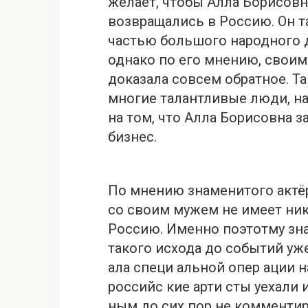
желает, чтобы Алла Борисовн
возвращались в Россию. Он т
частью большого народного д
однако по его мнению, свои
доказала совсем обратное. Т
многие талантливые люди, н
на том, что Алла Борисовна з
бизнес.
По мнению знаменитого актёр
со своим мужем не имеет ник
Россию. Именно поэтотму зна
такого исхода до событий уже
ала специ альной опер ации н
российс кие арти сты уехали 
ным до сих пор не комментир