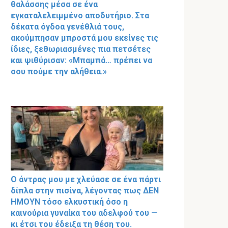
θαλάσσης μέσα σε ένα
εγκαταλελειμμένο αποδυτήριο. Στα
δέκατα όγδοα γενέθλιά τους,
ακούμπησαν μπροστά μου εκείνες τις
ίδιες, ξεθωριασμένες πια πετσέτες
και ψιθύρισαν: «Μπαμπά… πρέπει να
σου πούμε την αλήθεια.»
Ο άντρας μου με χλεύασε σε ένα πάρτι
δίπλα στην πισίνα, λέγοντας πως ΔΕΝ
ΗΜΟΥΝ τόσο ελκυστική όσο η
καινούρια γυναίκα του αδελφού του —
κι έτσι του έδειξα τη θέση του.