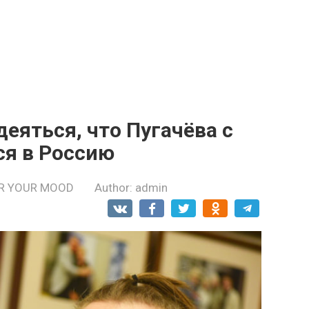
еяться, что Пугачёва с
ся в Россию
R YOUR MOOD
Author:
admin