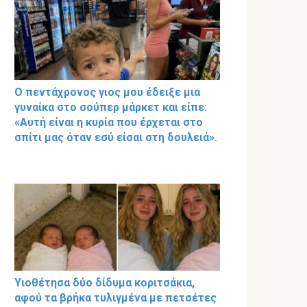
Ο πεντάχρονος γιος μου έδειξε μια
γυναίκα στο σούπερ μάρκετ και είπε:
«Αυτή είναι η κυρία που έρχεται στο
σπίτι μας όταν εσύ είσαι στη δουλειά».
Υιοθέτησα δύο δίδυμα κοριτσάκια,
αφού τα βρήκα τυλιγμένα με πετσέτες