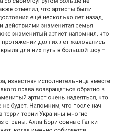
а со своим супругом больше не
акже отметил, что артисты были
остояния ещё несколько лет назад,
ми действиями знаменитая семья
акже знаменитый артист напомнил, что
а протяжении долгих лет жаловались
акрыла для них путь в большой шоу –
а, известная исполнительница вместе
акого права возвращаться обратно в
менитый артист очень надеяться, что
 не будет. Напомним, что после нач
а терри тории Укра ины многие
из страны. Алла Бори совна с Галки
уют, когда именно собирается