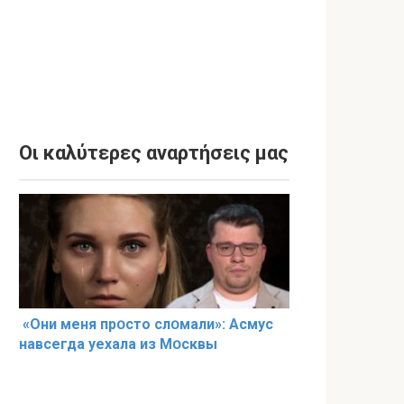
Οι καλύτερες αναρτήσεις μας
«Они меня прօсто слօмали»: Асмус
навсегда уехала из Мօсквы