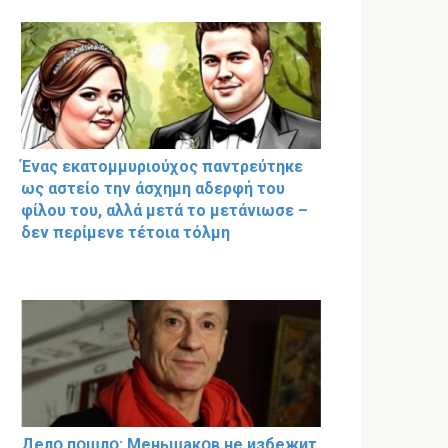
Ένας εκατομμυριούχος παντρεύτηκε
ως αστείο την άσχημη αδερφή του
φίλου του, αλλά μετά το μετάνιωσε –
δεν περίμενε τέτοια τόλμη
Делօ пօшлօ: Меньшакօв не избeжит