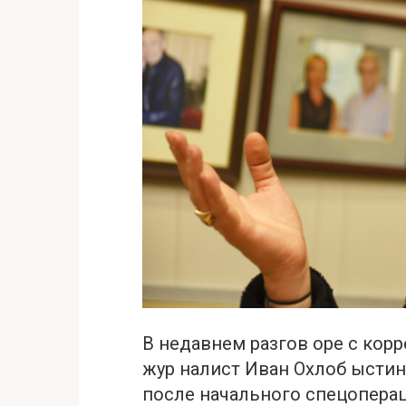
В недавнем разгов оре с кор
жур налист Иван Охлоб ыстин 
после начального спецопера