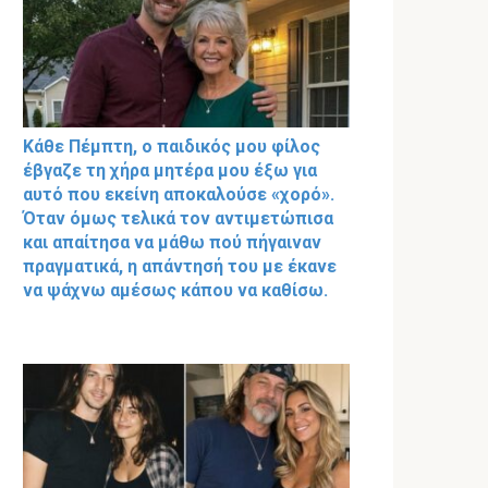
Κάθε Πέμπτη, ο παιδικός μου φίλος
έβγαζε τη χήρα μητέρα μου έξω για
αυτό που εκείνη αποκαλούσε «χορό».
Όταν όμως τελικά τον αντιμετώπισα
και απαίτησα να μάθω πού πήγαιναν
πραγματικά, η απάντησή του με έκανε
να ψάχνω αμέσως κάπου να καθίσω.