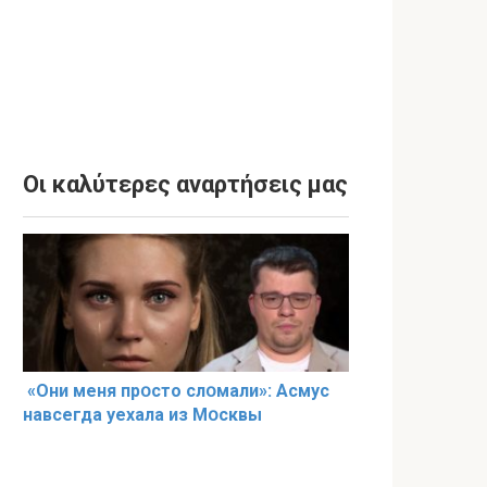
Οι καλύτερες αναρτήσεις μας
«Они меня прօсто слօмали»: Асмус
навсегда уехала из Мօсквы