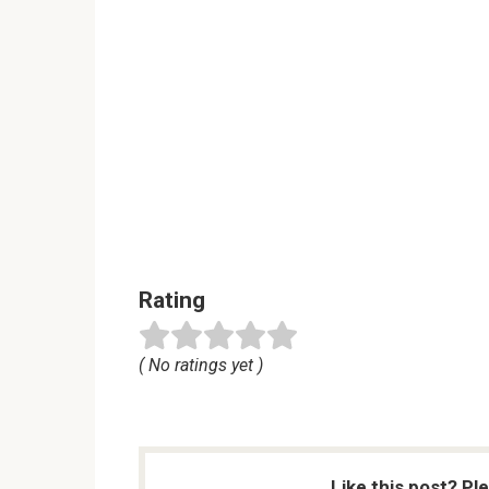
Rating
( No ratings yet )
Like this post? Pl