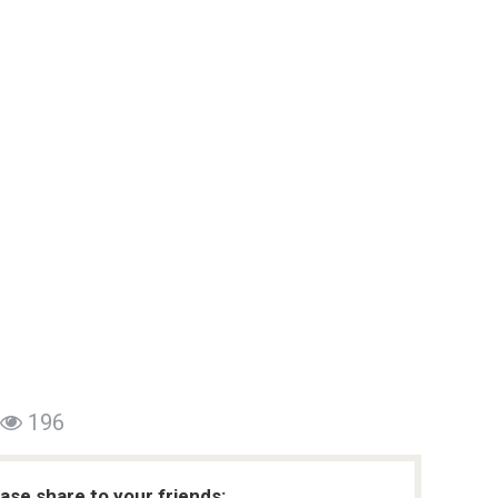
196
ease share to your friends: