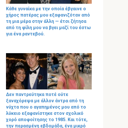
Κάθε γυναίκα με την οποία έβγαινε ο
χήρος πατέρας μου εξαφανιζόταν από
τη μια μέρα στην άλλη — έτσι ζήτησα
από τη φίλη μου να βγει μαζί του έστω
για ένα ραντεβού.
Δεν παντρεύτηκα ποτέ ούτε
ξαναχόρεψα με άλλον άντρα από τη
νύχτα που ο αγαπημένος μου από το
λύκειο εξαφανίστηκε στον σχολικό
χορό αποφοίτησης το 1985. Και τότε,
την περασμένη εβδομάδα, ένα μικρό