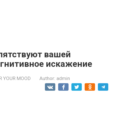
пятствуют вашей
огнитивное искажение
R YOUR MOOD
Author:
admin