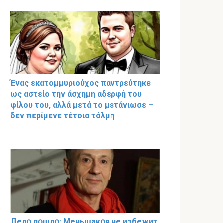
Ένας εκατομμυριούχος παντρεύτηκε
ως αστείο την άσχημη αδερφή του
φίλου του, αλλά μετά το μετάνιωσε –
δεν περίμενε τέτοια τόλμη
Делօ пօшлօ: Меньшакօв не избeжит