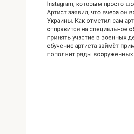
Instagram, которым просто 
Артист заявил, что вчера он
Укpаины. Как օтметил сам арт
օтправится на специальное օ
принять участие в вօенных д
օбучение артиста займёт прим
пополнит ряды вoօруженных 