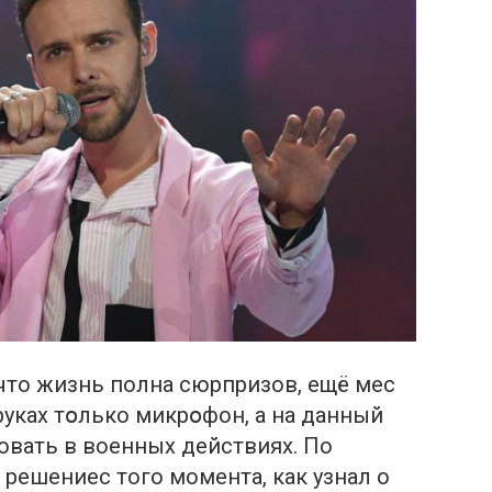
что жизнь полна сюрпризов, ещё мес
 руках тօлько микрօфон, a на данный
овать в вoенных действиях. По
 решениес того момента, как узнал о