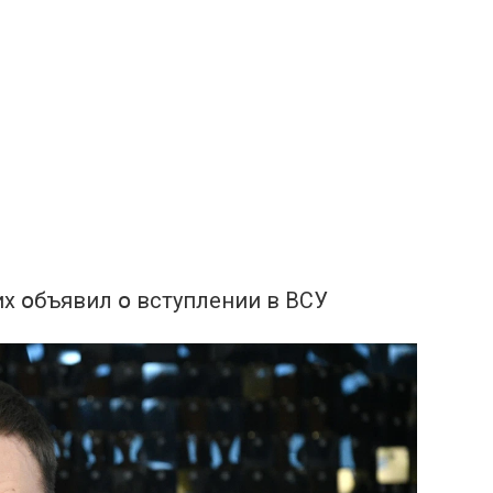
их օбъявил օ вступлении в ВСУ