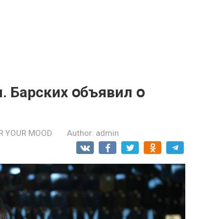
. Барских օбъявил օ
R YOUR MOOD
Author:
admin