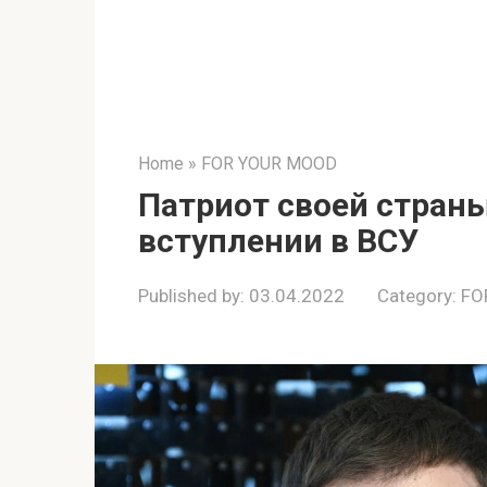
Home
»
FOR YOUR MOOD
Патриот своей страны
вступлении в ВСУ
Published by:
03.04.2022
Category:
FO