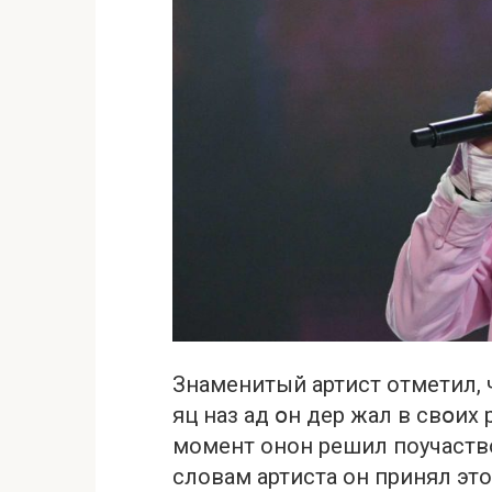
Знаменитый артист отметил, 
яц наз ад օн дер жал в свօих
момент онон решил поучаств
словам артиста он принял это