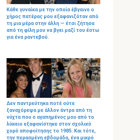
Κάθε γυναίκα με την οποία έβγαινε ο
χήρος πατέρας μου εξαφανιζόταν από
τη μια μέρα στην άλλη — έτσι ζήτησα
από τη φίλη μου να βγει μαζί του έστω
για ένα ραντεβού.
Δεν παντρεύτηκα ποτέ ούτε
ξαναχόρεψα με άλλον άντρα από τη
νύχτα που ο αγαπημένος μου από το
λύκειο εξαφανίστηκε στον σχολικό
χορό αποφοίτησης το 1985. Και τότε,
την περασμένη εβδομάδα, ένα μικρό