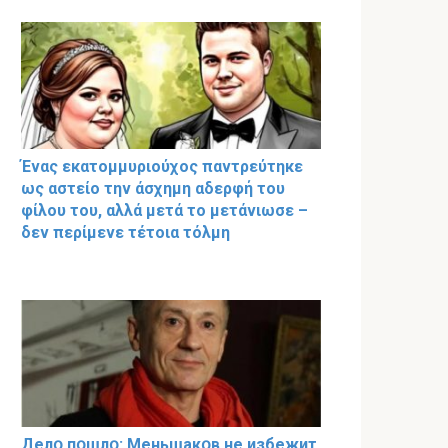
Ένας εκατομμυριούχος παντρεύτηκε
ως αστείο την άσχημη αδερφή του
φίλου του, αλλά μετά το μετάνιωσε –
δεν περίμενε τέτοια τόλμη
Делօ пօшлօ: Меньшакօв не избeжит