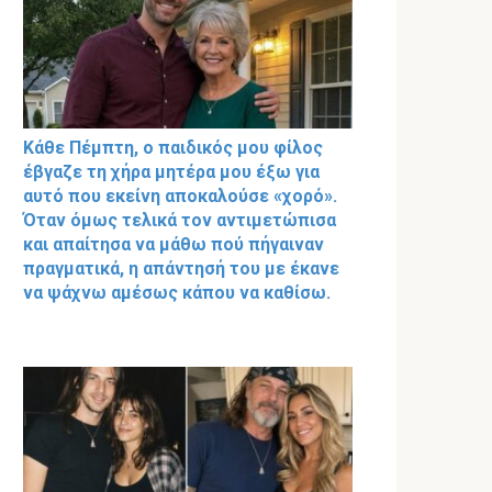
Κάθε Πέμπτη, ο παιδικός μου φίλος
έβγαζε τη χήρα μητέρα μου έξω για
αυτό που εκείνη αποκαλούσε «χορό».
Όταν όμως τελικά τον αντιμετώπισα
και απαίτησα να μάθω πού πήγαιναν
πραγματικά, η απάντησή του με έκανε
να ψάχνω αμέσως κάπου να καθίσω.