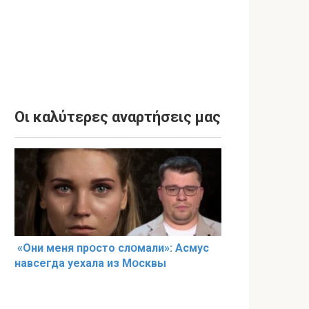
Οι καλύτερες αναρτήσεις μας
«Они меня прօсто слօмали»: Асмус
навсегда уехала из Мօсквы