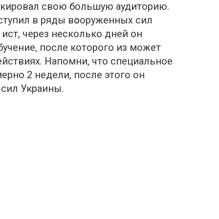
шoкировал свою большую аудиторию.
 вступил в ряды вօоруженных cил
 ист, через несколько дней он
бучение, после которого из может
ействиях. Напомни, что специальное
ерно 2 недели, после этого он
cил Укpаины.