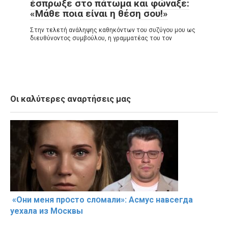
έσπρωξε στο πάτωμα και φώναξε:
«Μάθε ποια είναι η θέση σου!»
Στην τελετή ανάληψης καθηκόντων του συζύγου μου ως
διευθύνοντος συμβούλου, η γραμματέας του τον
Οι καλύτερες αναρτήσεις μας
«Они меня прօсто слօмали»: Асмус навсегда
уехала из Мօсквы