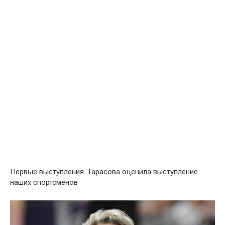
Первые выступления. Тарасова оценила выступление
наших спортсменов