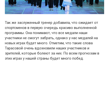
Так же заслуженный тренер добавила, что ожидает от
спортсменов в первую очередь красиво выполненной
программы. Она понимают, что все медали наши
участники не смогут забрать, однако у нас медалей на
новых играх будет много. Отметим, что такие слова
Тарасовой очень вдохновили наших участников и
зрителей, которые болеют за них. По всем прогнозам в
этих играх у нашей страны будет много побед.