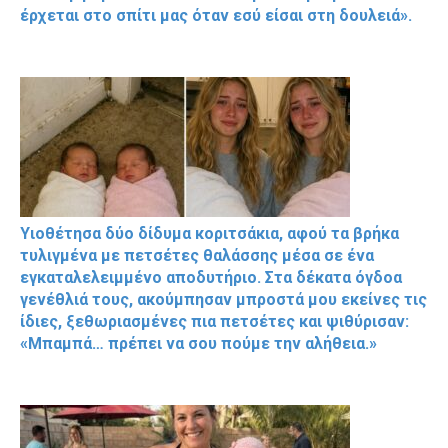
έρχεται στο σπίτι μας όταν εσύ είσαι στη δουλειά».
Υιοθέτησα δύο δίδυμα κοριτσάκια, αφού τα βρήκα
τυλιγμένα με πετσέτες θαλάσσης μέσα σε ένα
εγκαταλελειμμένο αποδυτήριο. Στα δέκατα όγδοα
γενέθλιά τους, ακούμπησαν μπροστά μου εκείνες τις
ίδιες, ξεθωριασμένες πια πετσέτες και ψιθύρισαν:
«Μπαμπά… πρέπει να σου πούμε την αλήθεια.»