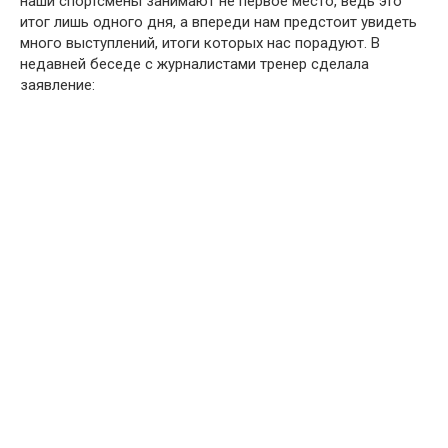
наши спортсмены занимают не первое место, ведь это
итог лишь одного дня, а впереди нам предстоит увидеть
много выступлений, итоги которых нас порадуют. В
недавней беседе с журналистами тренер сделала
заявление: