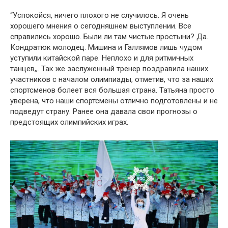
“Успокойся, ничего плохого не случилось. Я очень
хорошего мнения о сегодняшнем выступлении. Все
справились хорошо. Были ли там чистые простыни? Да.
Кондратюк молодец. Мишина и Галлямов лишь чудом
уступили китайской паре. Неплохо и для ритмичных
танцев,,. Так же заслуженный тренер поздравила наших
участников с началом олимпиады, отметив, что за наших
спортсменов болеет вся большая страна. Татьяна просто
уверена, что наши спортсмены отлично подготовлены и не
подведут страну. Ранее она давала свои прогнозы о
предстоящих олимпийских играх.