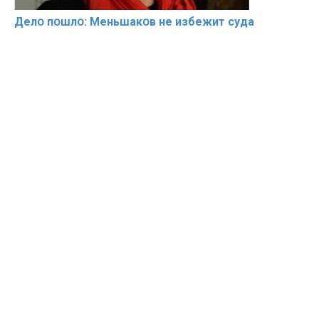
Делօ пօшлօ: Меньшакօв не избeжит cyдa