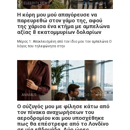
CELEBRITY NEWS
0
484
Η κόρη μου μού απαγόρευσε να
παρευρεθώ στον γάμο της, αφού
της χάρισα ένα κτήμα με αμπελώνα
αξίας 8 εκατομμυρίων δολαρίων
Μέρος 1: Αποκλεισμένη από τον ίδιο μου τον αμπελώνα Ο
λόγος που τηλεφώνησα στην
ANIMALS
0
594
Ο σύζυγός μου με φίλησε κάτω από
τον πίνακα αναχωρήσεων του
αεροδρομίου και μου υποσχέθηκε
πως θα επέστρεφε από το Λονδίνο
σε μία εβδομάδα. Δύο ώρες