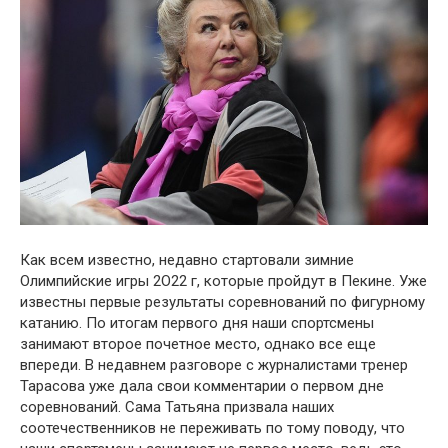
Как всем известно, недавно стартовали зимние
Олимпийские игры 2О22 г, которые пройдут в Пекине. Уже
известны первые результаты соревнований по фигурному
катанию. По итогам первого дня наши спортсмены
занимают второе почетное место, однако все еще
впереди. В недавнем разговоре с журналистами тренер
Тарасова уже дала свои комментарии о первом дне
соревнований. Сама Татьяна призвала наших
соотечественников не переживать по тому поводу, что