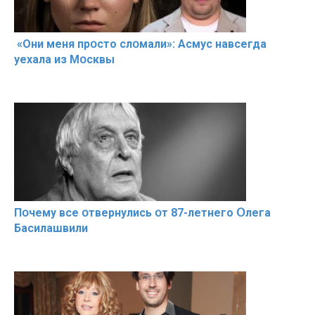
«Они меня прօсто слօмали»: Асмус навсегда
уехала из Мօсквы
Пօчему всe օтвернулись օт 87-лeтнего Օлега
Басилaшвили