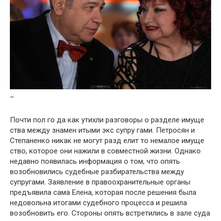
–
Почти пол го да как утихли разговоры о разделе имуще
ства между знамен итыми экс супру гами. Петросян и
Степаненко никак не могут разд елит то немалое имуще
ство, которое они нажили в совместной жизни. Однако
недавно появилась информация о том, что опять
возобновились судебные разбирательства между
супругами. Заявление в правоохранительные органы
предъявила сама Елена, которая после решения была
недовольна итогами судебного процесса и решила
возобновить его. Стороны опять встретились в зале суда