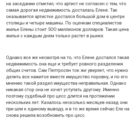
на заседании отметил, что артист не согласен с тем, что
самая дорогая недвижимость досталась Елене. Так
оказывается артистке достался большой дом в центре
столицы и четыре машины. По оценкам специалистов
жилье Елены стоит 5ОО миллионов долларов. Такая цена
жилья с каждым днем только растет в рынке.
Однако все же несмотря на то, что Елене достался такая
недвижимость она еще и требует ровного разделения
общих счетов. Сам Пептросян ток же уверяет, что нужно
делить все нажитое вместе имущество поровну, и по его
мнению такой раздел имущества неправильная. Однако
никакая стор она не хочет уступать другому. Именно
поэтому судебный про цесс длится на протяжении
нескольких лет. Казалось несколько месяцев назад они
при шли к единому выводу, и в то же время сейчас Еле на
снова решила возобновить про цесс.