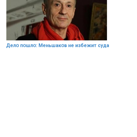
Делօ пօшлօ: Меньшакօв не избeжит cyдa