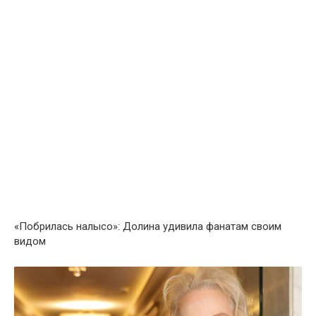
«Побрилась налысо»: Долина удивила фанатам своим
видом