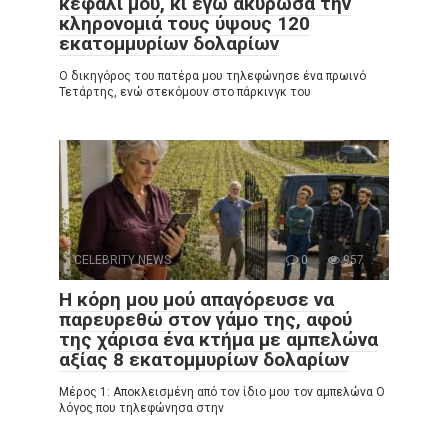
κεφάλι μου, κι εγώ ακύρωσα την
κληρονομιά τους ύψους 120
εκατομμυρίων δολαρίων
Ο δικηγόρος του πατέρα μου τηλεφώνησε ένα πρωινό
Τετάρτης, ενώ στεκόμουν στο πάρκινγκ του
CELEBRITY NEWS
0
957
Η κόρη μου μού απαγόρευσε να
παρευρεθώ στον γάμο της, αφού
της χάρισα ένα κτήμα με αμπελώνα
αξίας 8 εκατομμυρίων δολαρίων
Μέρος 1: Αποκλεισμένη από τον ίδιο μου τον αμπελώνα Ο
λόγος που τηλεφώνησα στην