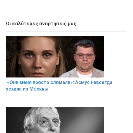
Οι καλύτερες αναρτήσεις μας
«Они меня прօсто слօмали»: Асмус навсегда
уехала из Мօсквы