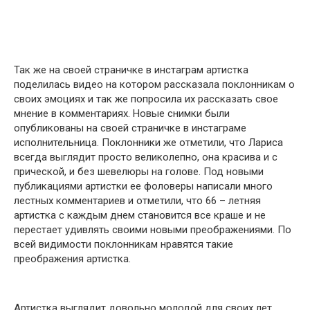
Так же на своей страничке в инстаграм артистка
поделилась видео на котором рассказала поклонникам о
своих эмоциях и так же попросила их рассказать свое
мнение в комментариях. Новые снимки были
опубликованы на своей страничке в инстаграме
исполнительница. Поклонники же отметили, что Лариса
всегда выглядит просто великолепно, она красива и с
прической, и без шевелюры на голове. Под новыми
публикациями артистки ее фоловеры написали много
лестных комментариев и отметили, что 66 – летняя
артистка с каждым днем становится все краше и не
перестает удивлять своими новыми преображениями. По
всей видимости поклонникам нравятся такие
преображения артистка.
Артистка выглядит довольно молодой для своих лет,