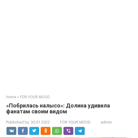
Home
»
FOR YOUR MOOD
«Побрилась налысо»: Долина удивила
фанатам своим видом
Published by:
30.01.2022
FOR YOUR MOOD
admin