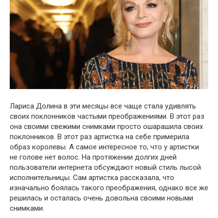
Лариса Долина в эти месяцы все чаще стала удивлять
своих поклонников частыми преображениями. В этот раз
она своими свежими снимками просто ошарашила своих
поклонников. В этот раз артистка на себе примерила
образ королевы. А самое интересное то, что у артистки
не голове нет волос. На протяжении долгих дней
пользователи интернета обсуждают новый стиль лысой
исполнительницы. Сам артистка рассказала, что
изначально боялась такого преображения, однако все же
решилась и осталась очень довольна своими новыми
снимками.