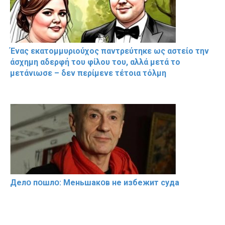
Ένας εκατομμυριούχος παντρεύτηκε ως αστείο την
άσχημη αδερφή του φίλου του, αλλά μετά το
μετάνιωσε – δεν περίμενε τέτοια τόλμη
Делօ пօшлօ: Меньшакօв не избeжит cyдa