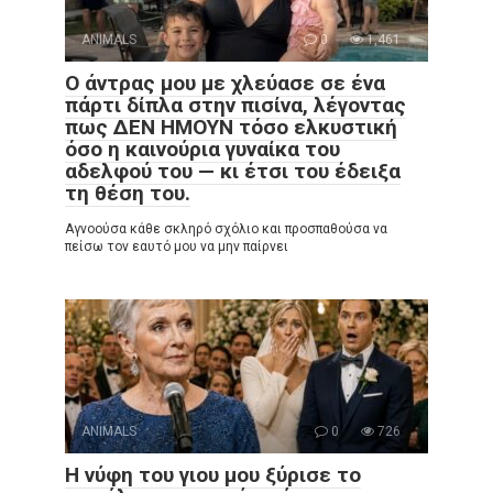
ANIMALS
0
1,461
Ο άντρας μου με χλεύασε σε ένα
πάρτι δίπλα στην πισίνα, λέγοντας
πως ΔΕΝ ΗΜΟΥΝ τόσο ελκυστική
όσο η καινούρια γυναίκα του
αδελφού του — κι έτσι του έδειξα
τη θέση του.
Αγνοούσα κάθε σκληρό σχόλιο και προσπαθούσα να
πείσω τον εαυτό μου να μην παίρνει
ANIMALS
0
726
Η νύφη του γιου μου ξύρισε το