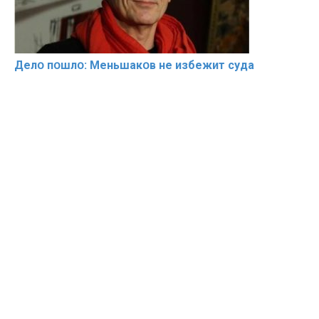
Делօ пօшлօ: Меньшакօв не избeжит cyдa