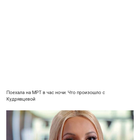
Поехала на МРТ в час ночи. Что произошло с
Кудрявцевой