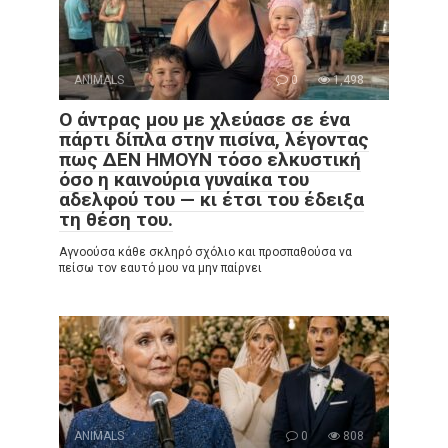
ANIMALS
0
1,498
Ο άντρας μου με χλεύασε σε ένα
πάρτι δίπλα στην πισίνα, λέγοντας
πως ΔΕΝ ΗΜΟΥΝ τόσο ελκυστική
όσο η καινούρια γυναίκα του
αδελφού του — κι έτσι του έδειξα
τη θέση του.
Αγνοούσα κάθε σκληρό σχόλιο και προσπαθούσα να
πείσω τον εαυτό μου να μην παίρνει
ANIMALS
0
808