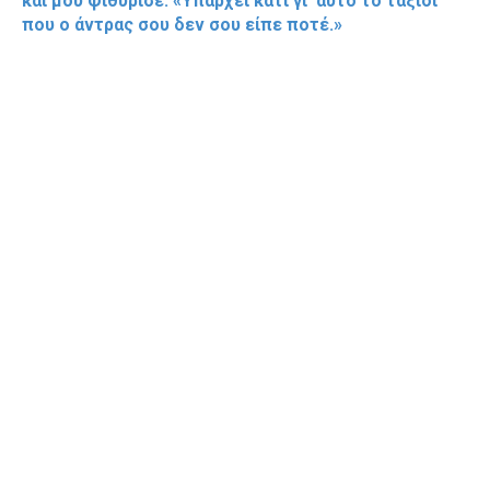
και μου ψιθύρισε: «Υπάρχει κάτι γι’ αυτό το ταξίδι
που ο άντρας σου δεν σου είπε ποτέ.»