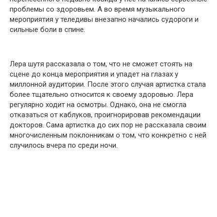
проблемы со здоровьем. А во время музыкального
мероприятия у теледивы внезапно начались судороги и
сильные боли в спине.
Лера шутя рассказала о том, что не сможет стоять на
сцене до конца мероприятия и упадет на глазах у
миллонной аудитории. После этого случая артистка стала
более тщательно относится к своему здоровью. Лера
регулярно ходит на осмотры. Однако, она не смогла
отказаться от каблуков, проигнорировав рекомендации
докторов. Сама артистка до сих пор не рассказала своим
многочисленным поклонникам о том, что конкретно с ней
случилось вчера по среди ночи.