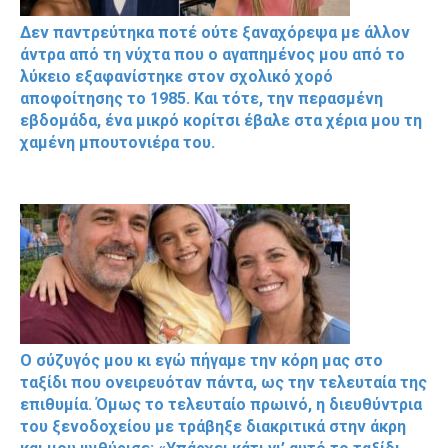
Δεν παντρεύτηκα ποτέ ούτε ξαναχόρεψα με άλλον
άντρα από τη νύχτα που ο αγαπημένος μου από το
λύκειο εξαφανίστηκε στον σχολικό χορό
αποφοίτησης το 1985. Και τότε, την περασμένη
εβδομάδα, ένα μικρό κορίτσι έβαλε στα χέρια μου τη
χαμένη μπουτονιέρα του.
Ο σύζυγός μου κι εγώ πήγαμε την κόρη μας στο
ταξίδι που ονειρευόταν πάντα, ως την τελευταία της
επιθυμία. Όμως το τελευταίο πρωινό, η διευθύντρια
του ξενοδοχείου με τράβηξε διακριτικά στην άκρη