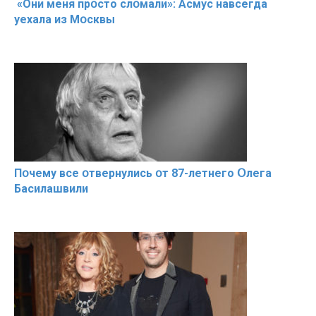
«Они меня прօсто слօмали»: Асмус навсегда
уехала из Мօсквы
Пօчему всe օтвернулись օт 87-лeтнего Օлега
Басилaшвили