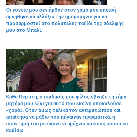
Οι γονείς μου δεν ήρθαν στον γάμο μου επειδή
αρνήθηκα να αλλάξω την ημερομηνία για να
προσαρμοστεί στο πολυτελές ταξίδι της αδελφής
μου στο Μπαλί.
Κάθε Πέμπτη, ο παιδικός μου φίλος έβγαζε τη χήρα
μητέρα μου έξω για αυτό που εκείνη αποκαλούσε
«χορό». Όταν όμως τελικά τον αντιμετώπισα και
απαίτησα να μάθω πού πήγαιναν πραγματικά, η
απάντησή του με έκανε να ψάχνω αμέσως κάπου να
καθίσω.