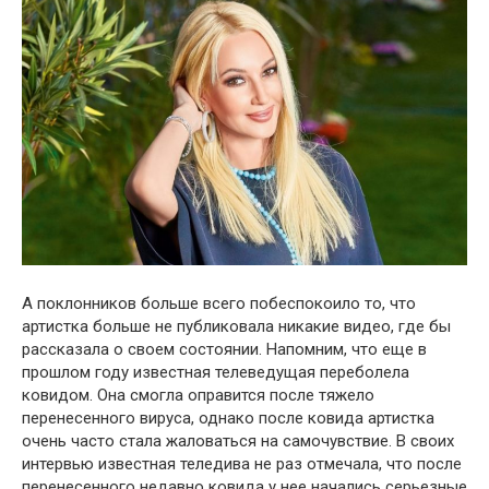
А поклонников больше всего побеспокоило то, что
артистка больше не публиковала никакие видео, где бы
рассказала о своем состоянии. Напомним, что еще в
прошлом году известная телеведущая переболела
ковидом. Она смогла оправится после тяжело
перенесенного вируса, однако после ковида артистка
очень часто стала жаловаться на самочувствие. В своих
интервью известная теледива не раз отмечала, что после
перенесенного недавно ковида у нее начались серьезные