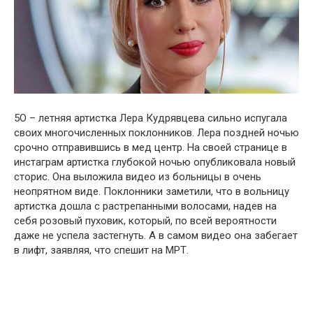
5О – летняя артистка Лера Кудрявцева сильно испугала
своих многочисленных поклонников. Лера поздней ночью
срочно отправившись в мед центр. На своей странице в
инстаграм артистка глубокой ночью опубликовала новый
сторис. Она выложила видео из больницы в очень
неопрятном виде. Поклонники заметили, что в вольницу
артистка дошла с растрепанными волосами, надев на
себя розовый пуховик, который, по всей вероятности
даже не успела застегнуть. А в самом видео она забегает
в лифт, заявляя, что спешит на МРТ.