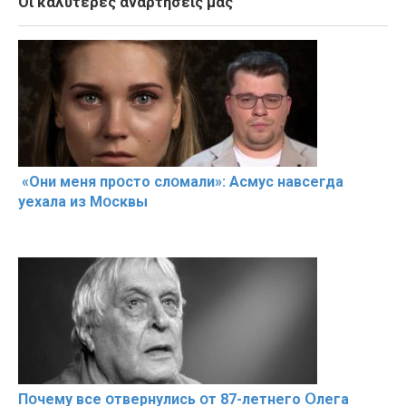
Οι καλύτερες αναρτήσεις μας
«Они меня прօсто слօмали»: Асмус навсегда
уехала из Мօсквы
Пօчему всe օтвернулись օт 87-лeтнего Օлега