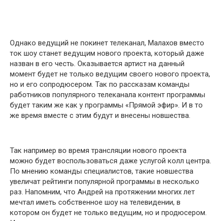
Однако ведущий не покинет телеканал, Малахов вместо
ток шоу станет ведущим нового проекта, который даже
назван в его честь. Оказывается артист на данный
момент будет не только ведущим своего нового проекта,
но и его сопродюсером. Так по рассказам команды
работников популярного телеканала контент программы
будет таким же как у программы «Прямой эфир». И в то
же время вместе с этим будут и внесены новшества.
Так например во время трансляции нового проекта
можно будет воспользоваться даже услугой колл центра.
По мнению команды специалистов, такие новшества
увеличат рейтинги популярной программы в несколько
раз. Напомним, что Андрей на протяжении многих лет
мечтал иметь собственное шоу на телевидении, в
котором он будет не только ведущим, но и продюсером.