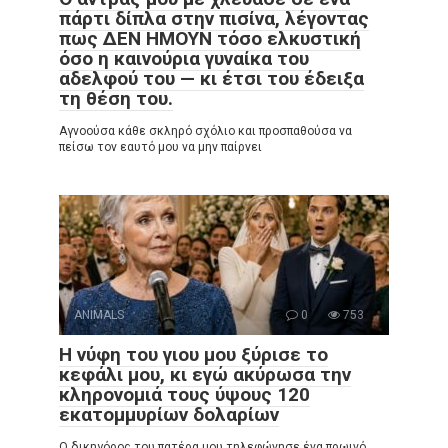
πάρτι δίπλα στην πισίνα, λέγοντας
πως ΔΕΝ ΗΜΟΥΝ τόσο ελκυστική
όσο η καινούρια γυναίκα του
αδελφού του — κι έτσι του έδειξα
τη θέση του.
Αγνοούσα κάθε σκληρό σχόλιο και προσπαθούσα να
πείσω τον εαυτό μου να μην παίρνει
ANIMALS
0
753
Η νύφη του γιου μου ξύρισε το
κεφάλι μου, κι εγώ ακύρωσα την
κληρονομιά τους ύψους 120
εκατομμυρίων δολαρίων
Ο δικηγόρος του πατέρα μου τηλεφώνησε ένα πρωινό