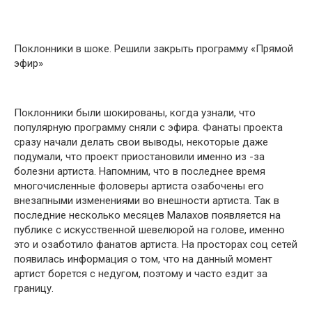
Поклонники в шоке. Решили закрыть программу «Прямой
эфир»
Поклонники были шокированы, когда узнали, что
популярную программу сняли с эфира. Фанаты проекта
сразу начали делать свои выводы, некоторые даже
подумали, что проект приостановили именно из -за
болезни артиста. Напомним, что в последнее время
многочисленные фоловеры артиста озабочены его
внезапными изменениями во внешности артиста. Так в
последние несколько месяцев Малахов появляется на
публике с искусственной шевелюрой на голове, именно
это и озаботило фанатов артиста. На просторах соц сетей
появилась информация о том, что на данный момент
артист борется с недугом, поэтому и часто ездит за
границу.