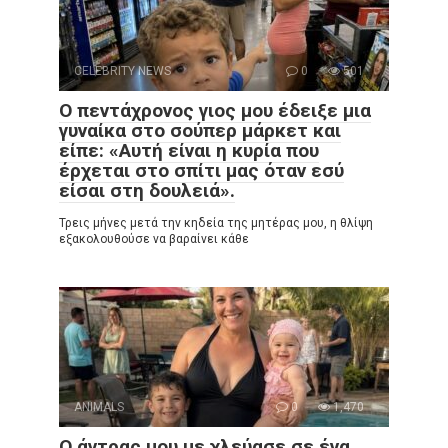
CELEBRITY NEWS
0
501
Ο πεντάχρονος γιος μου έδειξε μια
γυναίκα στο σούπερ μάρκετ και
είπε: «Αυτή είναι η κυρία που
έρχεται στο σπίτι μας όταν εσύ
είσαι στη δουλειά».
Τρεις μήνες μετά την κηδεία της μητέρας μου, η θλίψη
εξακολουθούσε να βαραίνει κάθε
ANIMALS
0
1,470
Ο άντρας μου με χλεύασε σε ένα