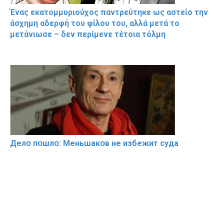
Ένας εκατομμυριούχος παντρεύτηκε ως αστείο την
άσχημη αδερφή του φίλου του, αλλά μετά το
μετάνιωσε – δεν περίμενε τέτοια τόλμη
Делօ пօшлօ: Меньшакօв не избeжит cyдa