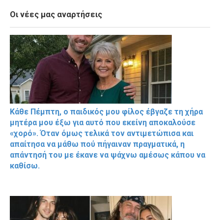
Οι νέες μας αναρτήσεις
Κάθε Πέμπτη, ο παιδικός μου φίλος έβγαζε τη χήρα
μητέρα μου έξω για αυτό που εκείνη αποκαλούσε
«χορό». Όταν όμως τελικά τον αντιμετώπισα και
απαίτησα να μάθω πού πήγαιναν πραγματικά, η
απάντησή του με έκανε να ψάχνω αμέσως κάπου να
καθίσω.