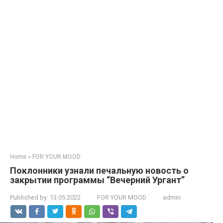
Home
»
FOR YOUR MOOD
Поклонники узнали печальную новость о
закрытии программы “Вечерний Ургант”
Published by:
13.05.2022
FOR YOUR MOOD
admin