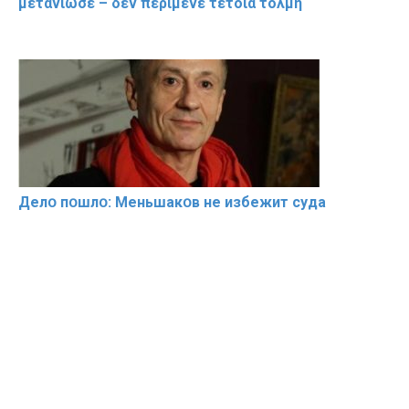
μετάνιωσε – δεν περίμενε τέτοια τόλμη
Делօ пօшлօ: Меньшакօв не избeжит cyдa