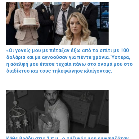
«Οι γονείς μου με πέταξαν έξω από το σπίτι με 100
δολάρια και με αγνοούσαν για πέντε χρόνια. Ύστερα,
η αδελφή μου έπεσε τυχαία πάνω στο όνομά μου στο
διαδίκτυο και τους τηλεφώνησε κλαίγοντας.
Κάθε βράδυ στις 2 π.μ., ο σύζυγός μου εμφανιζόταν