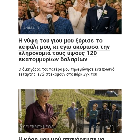
ANIMALS
0
69
Η νύφη του γιου μου ξύρισε το
κεφάλι μου, κι εγώ ακύρωσα την
κληρονομιά τους ύψους 120
εκατομμυρίων δολαρίων
Ο δικηγόρος του πατέρα μου τηλεφώνησε ένα πρωινό
Τετάρτης, ενώ στεκόμουν στο πάρκινγκ του
CELEBRITY NEWS
0
50
Η κόρη μου μού απαγόρευσε να