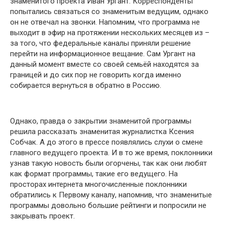
знаменитого проекта Иван Ургант. Корреспонденты
попытались связаться со знаменитым ведущим, однако
он не отвечал на звонки. Напомним, что программа не
выходит в эфир на протяжении нескольких месяцев из –
за того, что федеральные каналы приняли решение
перейти на информационное вещание. Сам Ургант на
данный момент вместе со своей семьёй находятся за
границей и до сих пор не говорить когда именно
собирается вернуться в обратно в Россию.
Однако, правда о закрытии знаменитой программы
решила рассказать знаменитая журналистка Ксения
Собчак. А до этого в прессе появлялись слухи о смене
главного ведущего проекта. И в то же время, поклонники
узнав такую новость были огорчены, так как они любят
как формат программы, такие его ведущего. На
просторах интернета многочисленные поклонники
обратились к Первому каналу, напомнив, что знаменитые
программы довольно большие рейтинги и попросили не
закрывать проект.