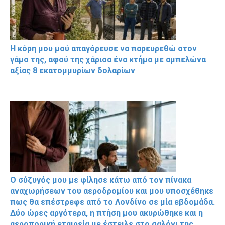
Η κόρη μου μού απαγόρευσε να παρευρεθώ στον
γάμο της, αφού της χάρισα ένα κτήμα με αμπελώνα
αξίας 8 εκατομμυρίων δολαρίων
Ο σύζυγός μου με φίλησε κάτω από τον πίνακα
αναχωρήσεων του αεροδρομίου και μου υποσχέθηκε
πως θα επέστρεφε από το Λονδίνο σε μία εβδομάδα.
Δύο ώρες αργότερα, η πτήση μου ακυρώθηκε και η
αεροπορική εταιρεία με έστειλε στο σαλόνι της