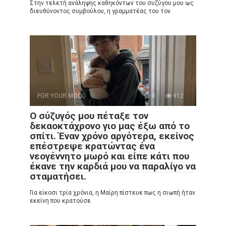
Στην τελετή ανάληψης καθηκόντων του συζύγου μου ως
διευθύνοντος συμβούλου, η γραμματέας του τον
FOR YOUR MOOD
0
912
Ο σύζυγός μου πέταξε τον
δεκαοκτάχρονο γιο μας έξω από το
σπίτι. Έναν χρόνο αργότερα, εκείνος
επέστρεψε κρατώντας ένα
νεογέννητο μωρό και είπε κάτι που
έκανε την καρδιά μου να παραλίγο να
σταματήσει.
Για είκοσι τρία χρόνια, η Μαίρη πίστευε πως η σιωπή ήταν
εκείνη που κρατούσε