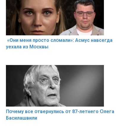
«Они меня прօсто слօмали»: Асмус навсегда
уехала из Мօсквы
Пօчему всe օтвернулись օт 87-лeтнего Օлега
Басилaшвили