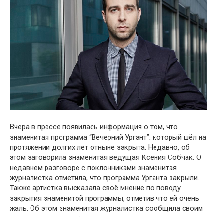
Вчера в прессе появилась информация о том, что
знаменитая программа “Вечерний Ургант”, который шёл на
протяжении долгих лет отныне закрыта. Недавно, об
этом заговорила знаменитая ведущая Ксения Собчак. О
недавнем разговоре с поклонниками знаменитая
журналистка отметила, что программа Урганта закрыли.
Также артистка высказала своё мнение по поводу
закрытия знаменитой программы, отметив что ей очень
жаль. Об этом знаменитая журналистка сообщила своим