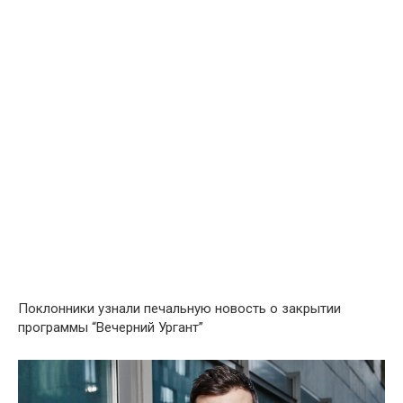
Поклонники узнали печальную новость о закрытии
программы “Вечерний Ургант”