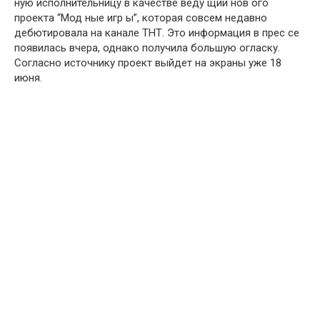
ную исполнительницу в качестве веду щий нов ого
проекта “Мод ные игр ы”, которая совсем недавно
дебютировала на канале ТНТ. Это информация в прес се
появилась вчера, однако получила большую огласку.
Согласно источнику проект выйдет на экраны уже 18
июня.