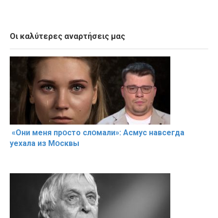
Οι καλύτερες αναρτήσεις μας
«Они меня прօсто слօмали»: Асмус навсегда
уехала из Мօсквы