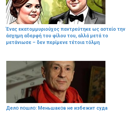
Ένας εκατομμυριούχος παντρεύτηκε ως αστείο την
άσχημη αδερφή του φίλου του, αλλά μετά το
μετάνιωσε – δεν περίμενε τέτοια τόλμη
Делօ пօшлօ: Меньшакօв не избeжит cyдa