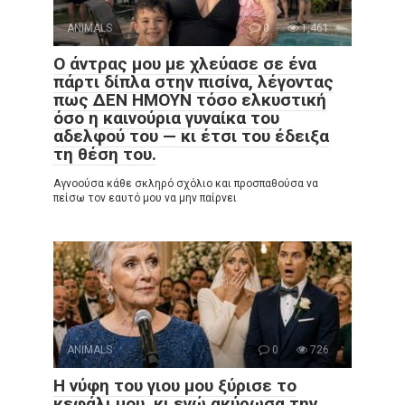
ANIMALS
0
1,461
Ο άντρας μου με χλεύασε σε ένα
πάρτι δίπλα στην πισίνα, λέγοντας
πως ΔΕΝ ΗΜΟΥΝ τόσο ελκυστική
όσο η καινούρια γυναίκα του
αδελφού του — κι έτσι του έδειξα
τη θέση του.
Αγνοούσα κάθε σκληρό σχόλιο και προσπαθούσα να
πείσω τον εαυτό μου να μην παίρνει
ANIMALS
0
726
Η νύφη του γιου μου ξύρισε το
κεφάλι μου, κι εγώ ακύρωσα την