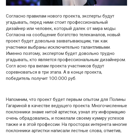
Согласно правилам нового проекта, эксперты будут
угадывать, перед ними стоит профессиональный
дизайнер или человек, который далек от мира моды.
Согласна на сообщение богатство телеканалов, новый
проект будет довольна захватывающим, так как
участники выбраны исключительно талантливыми.
Именно поэтому, экспертом будет довольно трудно
угадывать, кто является профессиональным дизайнером.
Согл асно пра вилам проекта участников будут
соревноваться в три этапа. А в конце проекта,
победитель получит 1ОО.ООО руб.
Напомним, что проект будет первым опытом для Полины
Гагариной в качестве ведущего проекта. Многочисленные
поклонники знаме нитой артистки, узнал эту информацию
очень обрадовались, и пожелали своему кумиру успехов
также и в этой профессии. На просторах интернета многие
поклонники артистки написали лестные слова, отметив,