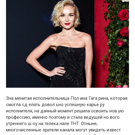
Зна менитая исполнительница Пол ина Гага рина, которая
смогла сд елать довол ьно успешную карье ру
исполнителя, на данный момент решила освоить нов ую
профессию, именно поэтому и стала ведущей но вого
утреннего ш оу на телека нале ТНТ. Отныне,
многочисленные зрители канала могут увидеть извест