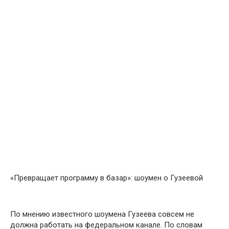
«Превращает программу в базар»: шоумен о Гузеевой
По мнению известного шоумена Гузеева совсем не
должна работать на федеральном канале. По словам