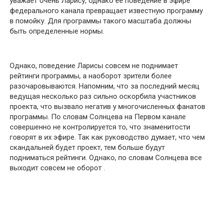
уважает очень Ларису, однако ее поведение в эфире
федерального канала превращает известную программу
в помойку. Для программы такого масштаба должны
быть определенные нормы.
Однако, поведение Ларисы совсем не поднимает
рейтинги программы, а наоборот зрители более
разочаровываются. Напомним, что за последний месяц
ведущая несколько раз сильно оскорбила участников
проекта, что вызвало негатив у многочисленных фанатов
программы. По словам Солнцева на Первом канале
совершенно не контролируется то, что знаменитости
говорят в их эфире. Так как руководство думает, что чем
скандальней будет проект, тем больше будут
подниматься рейтинги. Однако, по словам Солнцева все
выходит совсем не оборот .