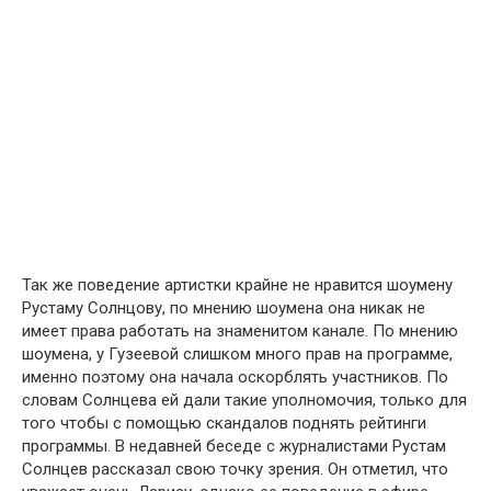
Так же поведение артистки крайне не нравится шоумену
Рустаму Солнцову, по мнению шоумена она никак не
имеет права работать на знаменитом канале. По мнению
шоумена, у Гузеевой слишком много прав на программе,
именно поэтому она начала оскорблять участников. По
словам Солнцева ей дали такие уполномочия, только для
того чтобы с помощью скандалов поднять рейтинги
программы. В недавней беседе с журналистами Рустам
Солнцев рассказал свою точку зрения. Он отметил, что