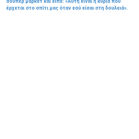
σούπερ μάρκετ και είπε: «Αυτή είναι η κυρία που
έρχεται στο σπίτι μας όταν εσύ είσαι στη δουλειά».