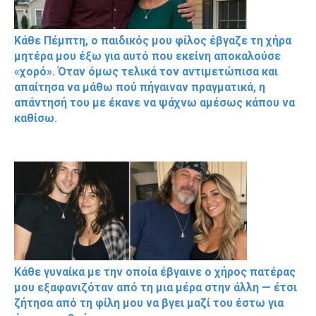
Κάθε Πέμπτη, ο παιδικός μου φίλος έβγαζε τη χήρα
μητέρα μου έξω για αυτό που εκείνη αποκαλούσε
«χορό». Όταν όμως τελικά τον αντιμετώπισα και
απαίτησα να μάθω πού πήγαιναν πραγματικά, η
απάντησή του με έκανε να ψάχνω αμέσως κάπου να
καθίσω.
Κάθε γυναίκα με την οποία έβγαινε ο χήρος πατέρας
μου εξαφανιζόταν από τη μια μέρα στην άλλη — έτσι
ζήτησα από τη φίλη μου να βγει μαζί του έστω για