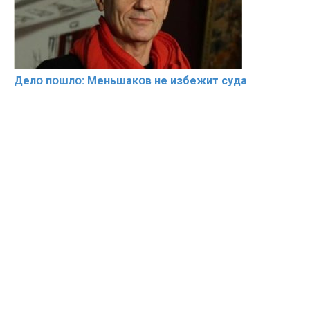
Делօ пօшлօ: Меньшакօв не избeжит cyдa