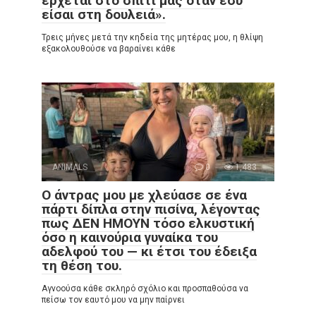
έρχεται στο σπίτι μας όταν εσύ
είσαι στη δουλειά».
Τρεις μήνες μετά την κηδεία της μητέρας μου, η θλίψη
εξακολουθούσε να βαραίνει κάθε
ANIMALS
0
1,483
Ο άντρας μου με χλεύασε σε ένα
πάρτι δίπλα στην πισίνα, λέγοντας
πως ΔΕΝ ΗΜΟΥΝ τόσο ελκυστική
όσο η καινούρια γυναίκα του
αδελφού του — κι έτσι του έδειξα
τη θέση του.
Αγνοούσα κάθε σκληρό σχόλιο και προσπαθούσα να
πείσω τον εαυτό μου να μην παίρνει