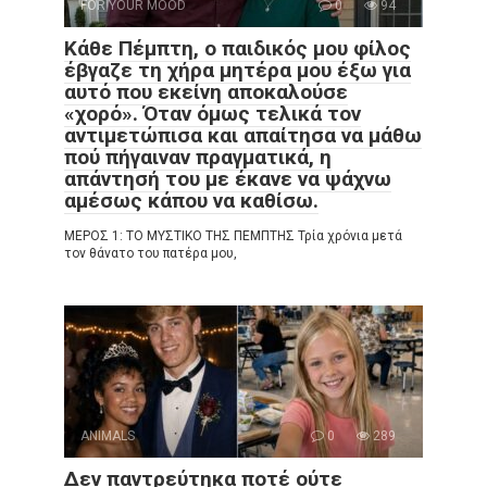
FOR YOUR MOOD
0
94
Κάθε Πέμπτη, ο παιδικός μου φίλος
έβγαζε τη χήρα μητέρα μου έξω για
αυτό που εκείνη αποκαλούσε
«χορό». Όταν όμως τελικά τον
αντιμετώπισα και απαίτησα να μάθω
πού πήγαιναν πραγματικά, η
απάντησή του με έκανε να ψάχνω
αμέσως κάπου να καθίσω.
ΜΕΡΟΣ 1: ΤΟ ΜΥΣΤΙΚΟ ΤΗΣ ΠΕΜΠΤΗΣ Τρία χρόνια μετά
τον θάνατο του πατέρα μου,
ANIMALS
0
289
Δεν παντρεύτηκα ποτέ ούτε