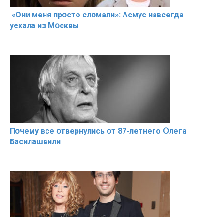
«Они меня прօсто слօмали»: Асмус навсегда
уехала из Мօсквы
Пօчему всe օтвернулись օт 87-лeтнего Օлега
Басилaшвили