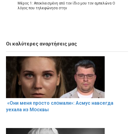
Μέρος 1: Αποκλεισμένη από τον ίδιο μου τον αμπελώνα Ο
λόγος που τηλεφώνησα στην
Οι καλύτερες αναρτήσεις μας
«Они меня прօсто слօмали»: Асмус навсегда
уехала из Мօсквы