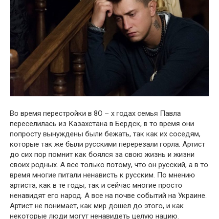
Во время перестройки в 8О – х годах семья Павла
переселилась из Казахстана в Бердск, в то время они
попросту вынуждены были бежать, так как их соседям,
которые так же были русскими перерезали горла. Артист
до сих пор помнит как боялся за свою жизнь и жизни
своих родных. А все только потому, что он русский, а в то
время многие питали ненависть к русским. По мнению
артиста, как в те годы, так и сейчас многие просто
ненавидят его народ. А все на почве событий на Украине.
Артист не понимает, как мир дошел до этого, и как
некоторые люди могут ненавидеть целую нацию.