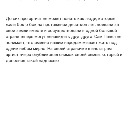
До сих про артист не может понять как люди, которые
жили бок о бок на протяжении десятков лет, воевали за
свои земли вместе и сосуществовали в одной большой
стране теперь могут ненавидеть друг друга. Сам Павел не
понимает, что именно нашим народам мешает жить под
одним небом мирно. На своей страничке в инстаграм
артист вчера опубликовал снимок своей семьи, который и
дополнил такой надписью.