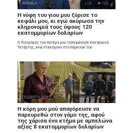
ANIMALS
0
123
Η νύφη του γιου μου ξύρισε το
κεφάλι μου, κι εγώ ακύρωσα την
κληρονομιά τους ύψους 120
εκατομμυρίων δολαρίων
Ο δικηγόρος του πατέρα μου τηλεφώνησε ένα πρωινό
Τετάρτης, ενώ στεκόμουν στο πάρκινγκ του
CELEBRITY NEWS
0
929
Η κόρη μου μού απαγόρευσε να
παρευρεθώ στον γάμο της, αφού
της χάρισα ένα κτήμα με αμπελώνα
αξίας 8 εκατομμυρίων δολαρίων