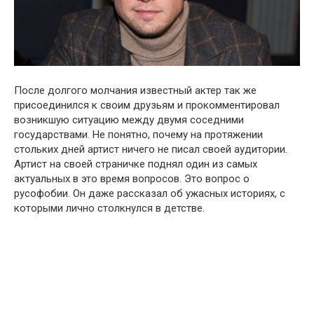
После долгого молчания известный актер так же
присоединился к своим друзьям и прокомментировал
возникшую ситуацию между двумя соседними
государствами. Не понятно, почему на протяжении
стольких дней артист ничего не писал своей аудитории.
Артист на своей страничке поднял один из самых
актуальных в это время вопросов. Это вопрос о
русофобии. Он даже рассказал об ужасных историях, с
которыми лично столкнулся в детстве.