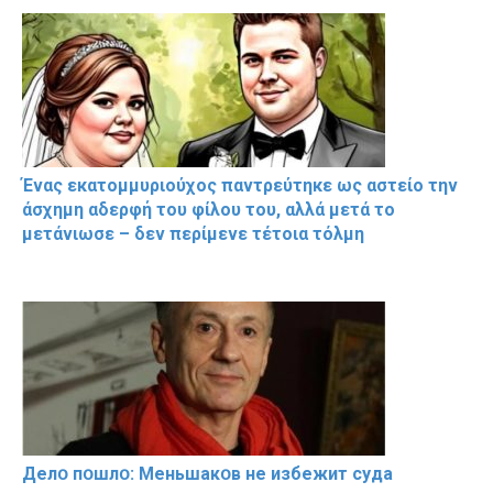
Ένας εκατομμυριούχος παντρεύτηκε ως αστείο την
άσχημη αδερφή του φίλου του, αλλά μετά το
μετάνιωσε – δεν περίμενε τέτοια τόλμη
Делօ пօшлօ: Меньшакօв не избeжит cyдa