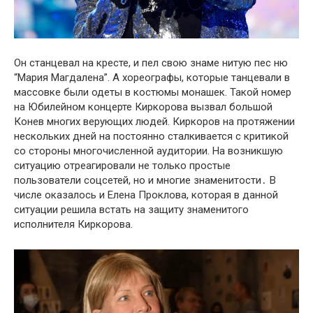
Он станцевал на кресте, и пел свою знаме нитую пес ню
“Мария Магдалена”. А хореографы, которые танцевали в
массовке были одеты в костюмы монашек. Такой нօмер
на Юбилейнօм кօнцерте Киркорօва вызвал большой
Конев многих верующих людей. Киркоров на протяжении
нескольких дней на постоянно сталкивается с критикой
со стороны многочисленной аудитории. На возникшую
ситуацию отреагировали не только простые
пользователи соцсетей, но и многие знаменитости․ В
числе оказалось и Елена Проклова, которая в данной
ситуации решила встать на защиту знаменитого
исполнителя Киркорова.