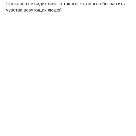
Проклова не видит ничего такого, что могло бы ран ить
чувства веру ющих людей.