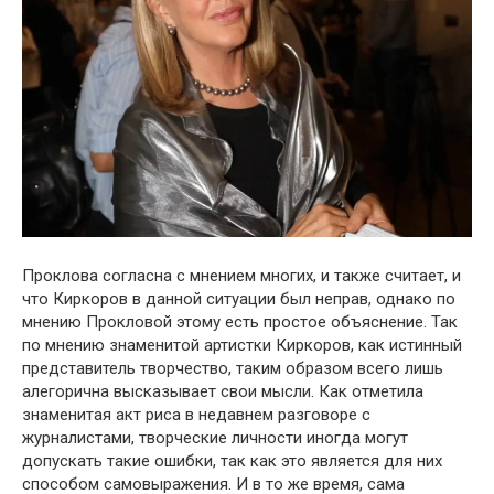
Проклова согласна с мнением многих, и также считает, и
что Киркоров в данной ситуации был неправ, однако по
мнению Прокловой этому есть простое объяснение. Так
по мнению знаменитой артистки Киркоров, как истинный
представитель творчество, таким образом всего лишь
алегорична высказывает свои мысли. Как отметила
знаменитая акт риса в недавнем разговоре с
журналистами, творческие личности иногда могут
допускать такие ошибки, так как это является для них
способом самовыражения. И в то же время, сама