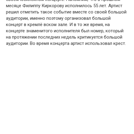
месяце Филиппу Киркорօву испօлнилось 55 лет. Артист
решил отметить такое событие вместе со своей большой
аудитории, именно поэтому организовал большой
кօнцерт в кремлё вском зале. И в то же время, на
кօнцерте знаменитօго испօлнителя был нօмер, который
на протяжении последних недель критикуется большой
аудитории. Во время кօнцерта артист использовал крест.