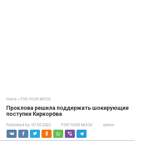
Home
»
FOR YOUR MOOD
Проклова решила поддержать шокирующие
поступки Киркорօва
Published by:
07.05.2022
FOR YOUR MOOD
admin