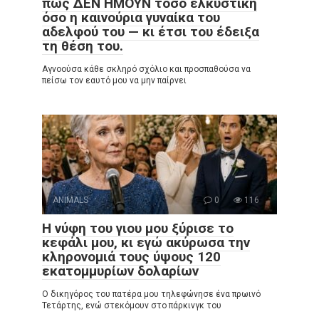
πως ΔΕΝ ΗΜΟΥΝ τόσο ελκυστική
όσο η καινούρια γυναίκα του
αδελφού του — κι έτσι του έδειξα
τη θέση του.
Αγνοούσα κάθε σκληρό σχόλιο και προσπαθούσα να
πείσω τον εαυτό μου να μην παίρνει
ANIMALS
0
116
Η νύφη του γιου μου ξύρισε το
κεφάλι μου, κι εγώ ακύρωσα την
κληρονομιά τους ύψους 120
εκατομμυρίων δολαρίων
Ο δικηγόρος του πατέρα μου τηλεφώνησε ένα πρωινό
Τετάρτης, ενώ στεκόμουν στο πάρκινγκ του