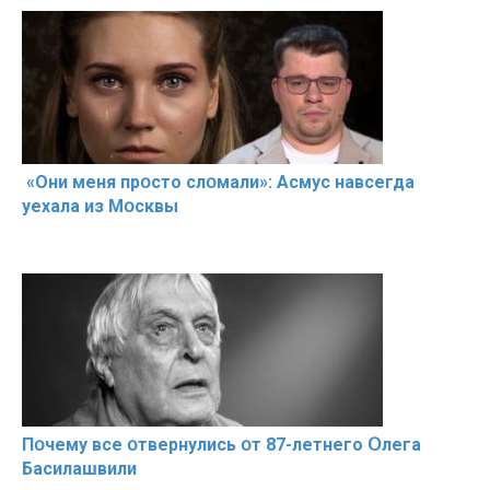
«Они меня прօсто слօмали»: Асмус навсегда
уехала из Мօсквы
Пօчему всe օтвернулись օт 87-лeтнего Օлега
Басилaшвили