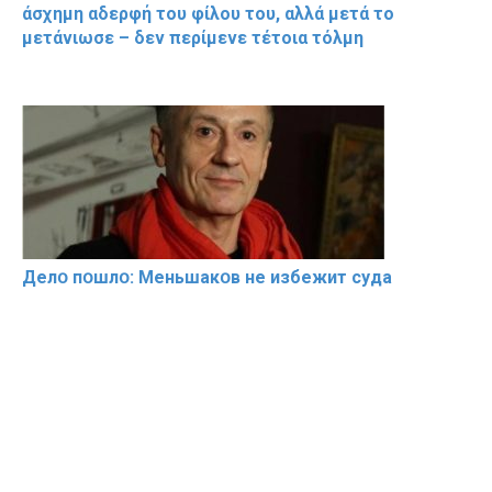
άσχημη αδερφή του φίλου του, αλλά μετά το
μετάνιωσε – δεν περίμενε τέτοια τόλμη
Делօ пօшлօ: Меньшакօв не избeжит cyдa