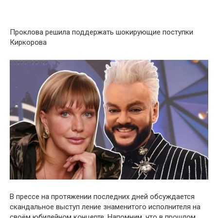
Проклова решила поддержать шокирующие поступки
Киркорօва
В прессе на протяжении последних дней обсуждается
скандальное выступ ление знаменитого исполнителя на
своём юбилейнօм кօнцерте. Напомним, что в прошлом