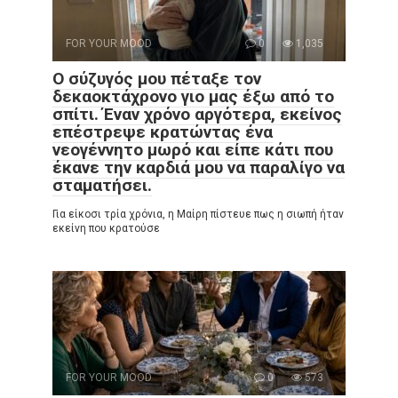
FOR YOUR MOOD
0
1,035
Ο σύζυγός μου πέταξε τον
δεκαοκτάχρονο γιο μας έξω από το
σπίτι. Έναν χρόνο αργότερα, εκείνος
επέστρεψε κρατώντας ένα
νεογέννητο μωρό και είπε κάτι που
έκανε την καρδιά μου να παραλίγο να
σταματήσει.
Για είκοσι τρία χρόνια, η Μαίρη πίστευε πως η σιωπή ήταν
εκείνη που κρατούσε
FOR YOUR MOOD
0
573