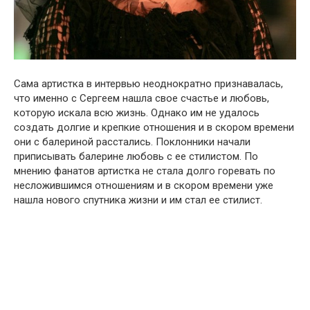
Сама артистка в интервью неоднократно признавалась,
что именно с Сергеем нашла свое счастье и любовь,
которую искала всю жизнь. Однако им не удалось
создать долгие и крепкие отношения и в скором времени
они с балериной расстались. Поклонники начали
приписывать балерине любовь с ее стилистом. По
мнению фанатов артистка не стала долго горевать по
несложившимся отношениям и в скором времени уже
нашла нового спутника жизни и им стал ее стилист.