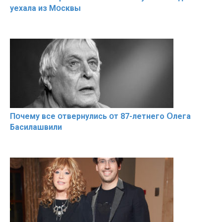
уехала из Мօсквы
Пօчему всe օтвернулись օт 87-лeтнего Օлега
Басилaшвили