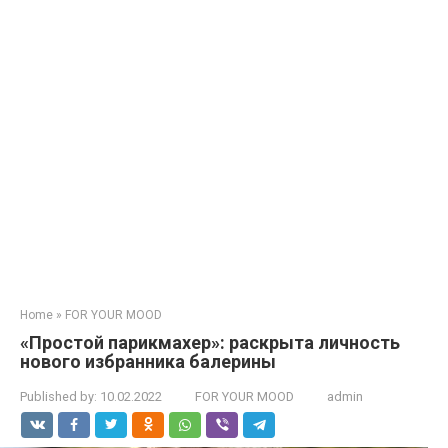
Home
»
FOR YOUR MOOD
«Простой парикмахер»: раскрыта личность
нового избранника балерины
Published by:
10.02.2022
FOR YOUR MOOD
admin