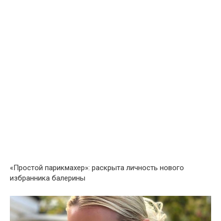
«Простой парикмахер»: раскрыта личность нового
избранника балерины