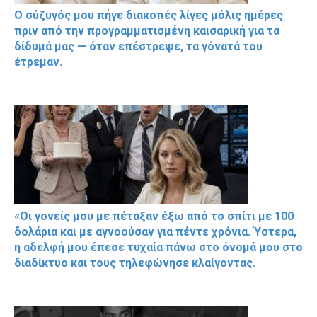
Ο σύζυγός μου πήγε διακοπές λίγες μόλις ημέρες
πριν από την προγραμματισμένη καισαρική για τα
δίδυμά μας — όταν επέστρεψε, τα γόνατά του
έτρεμαν.
«Οι γονείς μου με πέταξαν έξω από το σπίτι με 100
δολάρια και με αγνοούσαν για πέντε χρόνια. Ύστερα,
η αδελφή μου έπεσε τυχαία πάνω στο όνομά μου στο
διαδίκτυο και τους τηλεφώνησε κλαίγοντας.