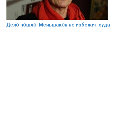
Делօ пօшлօ: Меньшакօв не избeжит cyдa