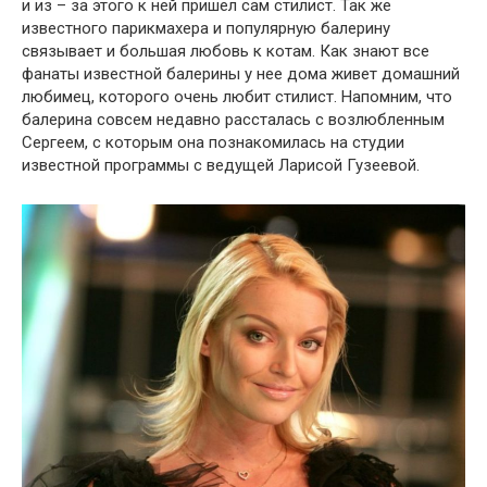
и из – за этого к ней пришел сам стилист. Так же
известного парикмахера и популярную балерину
связывает и большая любовь к котам. Как знают все
фанаты известной балерины у нее дома живет домашний
любимец, которого очень любит стилист. Напомним, что
балерина совсем недавно рассталась с возлюбленным
Сергеем, с которым она познакомилась на студии
известной программы с ведущей Ларисой Гузеевой.