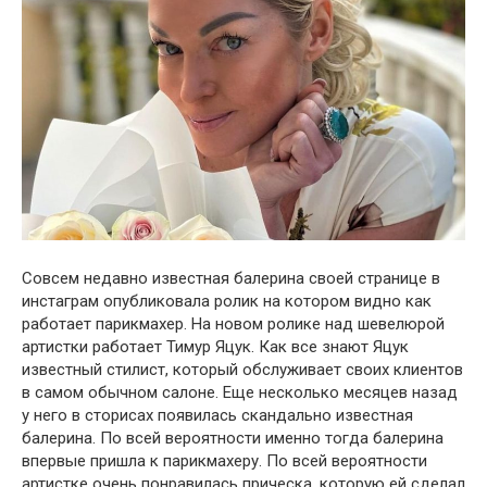
Совсем недавно известная балерина своей странице в
инстаграм опубликовала ролик на котором видно как
работает парикмахер. На новом ролике над шевелюрой
артистки работает Тимур Яцук. Как все знают Яцук
известный стилист, который обслуживает своих клиентов
в самом обычном салоне. Еще несколько месяцев назад
у него в сторисах появилась скандально известная
балерина. По всей вероятности именно тогда балерина
впервые пришла к парикмахеру. По всей вероятности
артистке очень понравилась прическа, которую ей сделал